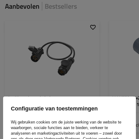
Aanbevolen
Bestsellers
Connectie:
13/7 PIN
Kabellengte:
80 cm
Aantal aders:
7
Draaddoorsnede:
0,5 mm2
ProPlus adapterkabel voor
MANTES 2P+Z 
trekhaakaansluiting 13/7 PIN 80 cm
stopcontact 
Configuratie van toestemmingen
14,29 €
4,39 €
Wij gebruiken cookies om de juiste werking van de website te
Incl. BTW
Inc
waarborgen, sociale functies aan te bieden, verkeer te
analyseren en marketingactiviteiten uit te voeren – zowel door
ons als door onze Vertrouwde Partners. Cookies worden ook