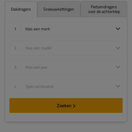
Fietsendragers
Dakdragers
Sneeuwkettingen
voor de achterklep
1
Kies een merk
2
Kies een model
3
Kies een jaar
4
Type carrosserie
Zoeken