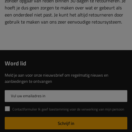
zonder opgaaf van reden binnen 30 dagen te retourneren. Je
hoeft je dus geen zorgen te maken over wat er gebeurt als
een onderdeel niet past. Je kunt het altijd retourneren door
gebruik te maken van ons zeer eenvoudige retoursysteem.
Word lid
Meld je aan voor onze nieuwsbrief om regelmatig nieuws en
aanbiedingen te ontvangen
Vul uw emailadres in
Contactformulier Ik geef toestemming voor de verwerking van mijn persoonlijke gegevens in het contactformulier in overeenstemming met de Verordening van het Europees Parlement en de Raad (EU)
Schrijf in