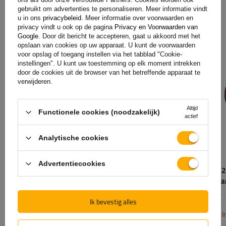
gebruikt om advertenties te personaliseren. Meer informatie vindt
Promotie
u in ons
privacybeleid
. Meer informatie over voorwaarden en
privacy vindt u ook op de pagina
Privacy en Voorwaarden van
Google
. Door dit bericht te accepteren, gaat u akkoord met het
opslaan van cookies op uw apparaat. U kunt de voorwaarden
PROMOTIE
PROMOTIE
voor opslag of toegang instellen via het tabblad "Cookie-
Draagvermogen enkele as:
1800 kg
Montagepagina:
instellingen". U kunt uw toestemming op elk moment intrekken
Montageafstand:
1750 mm
Lichtbron:
door de cookies uit de browser van het betreffende apparaat te
verwijderen.
Naafafstand:
2250 mm
Spanning:
Steekmaat:
5x112
Lampfuncties:
Naafgat:
min. 63 mm
Altijd
Functionele cookies (noodzakelijk)
Kabel voor
actief
markeringslampe
Analytische cookies
Advertentiecookies
AL-KO EURO geremde as voor 1800kg
HORPOL LD 21
aanhanger/takelwagen 1750mm 2250mm
markeringsl
5x112
Ik bevestig alles
689,80 €
12,40 €
Incl. BTW
I