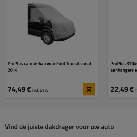
ProPlus camperkap voor Ford Transit vanaf
ProPlus 3704
2014
aanhangers en
74,49 €
22,49 €
Incl. BTW
I
Aan winkelwagen
Vind de juiste dakdrager voor uw auto