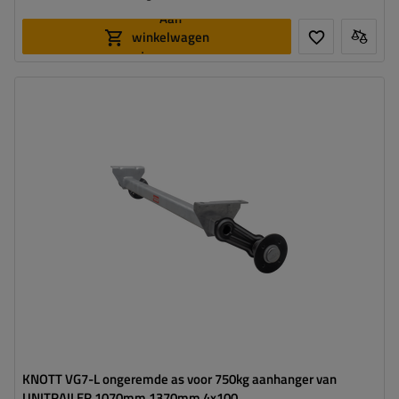
Aan
winkelwagen
toevoegen
Draagvermogen enkele as:
750 kg
Montageafstand:
1070 mm
Naafafstand:
1370 mm
Steekmaat:
4x100
Naafgat:
min. 57 mm
KNOTT VG7-L ongeremde as voor 750kg aanhanger van
UNITRAILER 1070mm 1370mm 4x100