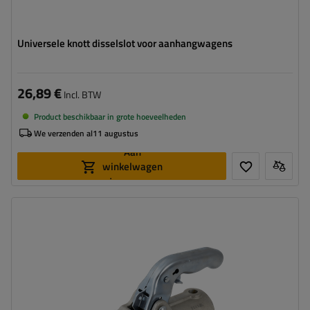
Universele knott disselslot voor aanhangwagens
26,89 €
Incl. BTW
Product beschikbaar in grote hoeveelheden
We verzenden al
11 augustus
Aan
winkelwagen
toevoegen
Disselprofiel:
buisvormig
Disselbreedte:
50 mm
Max. belasting:
2700 kg
Kogeldruk:
150 kg