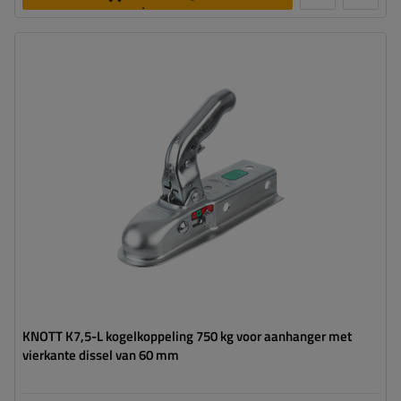
toevoegen
Disselprofiel:
vierkant
Disselbreedte:
60 mm
Max. belasting:
750 kg
Kogeldruk:
75 kg
KNOTT K7,5-L kogelkoppeling 750 kg voor aanhanger met
vierkante dissel van 60 mm