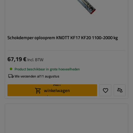
Schokdemper oplooprem KNOTT KF17 KF20 1100-2000 kg
67,19 €
Incl. BTW
Product beschikbaar in grote hoeveelheden
We verzenden al
11 augustus
Aan
winkelwagen
toevoegen
Voor oplooprem:
KF13