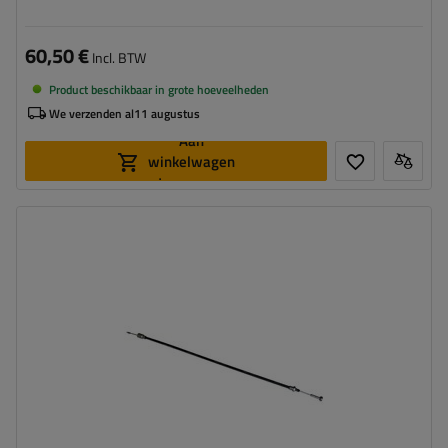
60,50 €
Incl. BTW
Product beschikbaar in grote hoeveelheden
We verzenden al
11 augustus
Aan
winkelwagen
toevoegen
Lengte van geleidebus:
1030
Volledige lengte:
1220