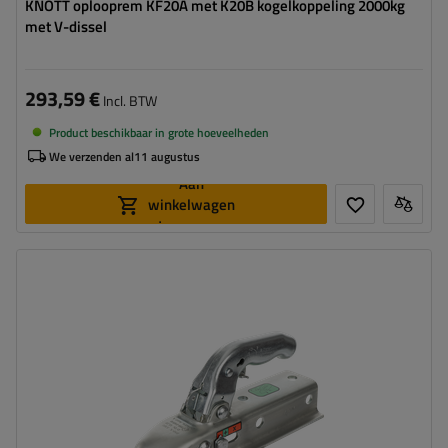
KNOTT oplooprem KF20A met K20B kogelkoppeling 2000kg
met V-dissel
293,59 €
Incl. BTW
Product beschikbaar in grote hoeveelheden
We verzenden al
11 augustus
Aan
winkelwagen
toevoegen
Disselprofiel:
vierkant
Disselbreedte:
50 mm
Max. belasting:
1400 kg
Kogeldruk:
100 kg