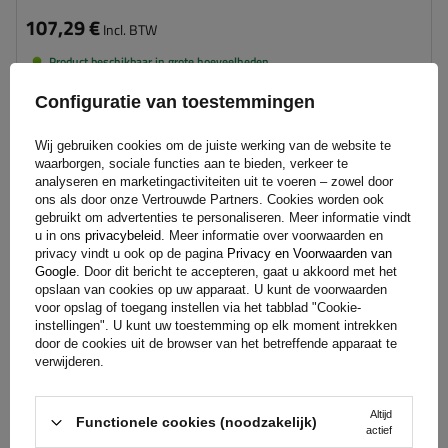
107,29 €
Incl. BTW
Product beschikbaar in grote hoeveelheden
We verzenden al
11 augustus
Configuratie van toestemmingen
Aan
winkelwagen
Wij gebruiken cookies om de juiste werking van de website te
toevoegen
waarborgen, sociale functies aan te bieden, verkeer te
analyseren en marketingactiviteiten uit te voeren – zowel door
ons als door onze Vertrouwde Partners. Cookies worden ook
Draagvermogen enkele as:
750 kg
gebruikt om advertenties te personaliseren. Meer informatie vindt
Montageafstand:
1190 mm
u in ons
privacybeleid
. Meer informatie over voorwaarden en
privacy vindt u ook op de pagina
Privacy en Voorwaarden van
Naafafstand:
1623 mm
Google
. Door dit bericht te accepteren, gaat u akkoord met het
Steekmaat:
4x100
opslaan van cookies op uw apparaat. U kunt de voorwaarden
Naafgat:
min. 57 mm
voor opslag of toegang instellen via het tabblad "Cookie-
instellingen". U kunt uw toestemming op elk moment intrekken
door de cookies uit de browser van het betreffende apparaat te
verwijderen.
Altijd
Functionele cookies (noodzakelijk)
actief