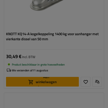
KNOTT KQ14-A kogelkoppeling 1400 kg voor aanhanger met
vierkante dissel van 50 mm
30,49 €
Incl. BTW
Product beschikbaar in grote hoeveelheden
We verzenden al
11 augustus
Aan
winkelwagen
toevoegen
Lengte:
332 mm
Bereik:
750 - 1800 kg