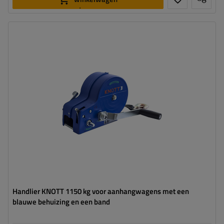
toevoegen
Lengte:
7 m
Breedte:
50 mm
Maximum draagvermogen:
1150 kg
Handlier KNOTT 1150 kg voor aanhangwagens met een
blauwe behuizing en een band