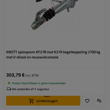
KNOTT oplooprem KF27B met K27A kogelkoppeling 2700 kg
met V-dissel en neuswielconsole
303,79 €
Incl. BTW
Product beschikbaar in grote hoeveelheden
We verzenden al
11 augustus
Aan
winkelwagen
toevoegen