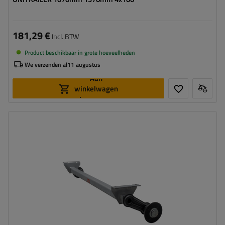
181,29 €
Incl. BTW
Product beschikbaar in grote hoeveelheden
We verzenden al
11 augustus
Aan
winkelwagen
toevoegen
Draagvermogen enkele as:
750 kg
Montageafstand:
1260 mm
Naafafstand:
1560 mm
Steekmaat:
4x100
Naafgat:
min. 57 mm