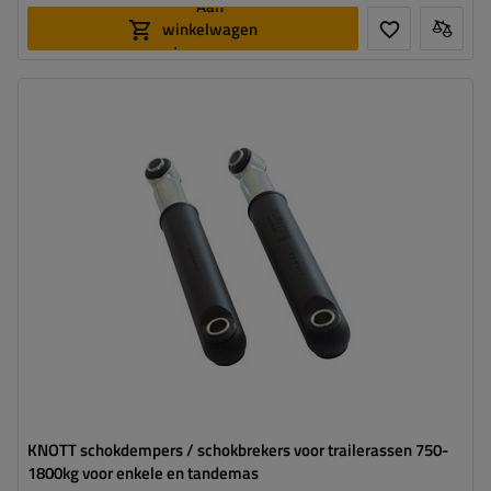
Aan
winkelwagen
toevoegen
Lengte:
332 mm
Bereik:
750 - 1800 kg
Diameter van montagegaten:
12 mm
KNOTT schokdempers / schokbrekers voor trailerassen 750-
1800kg voor enkele en tandemas