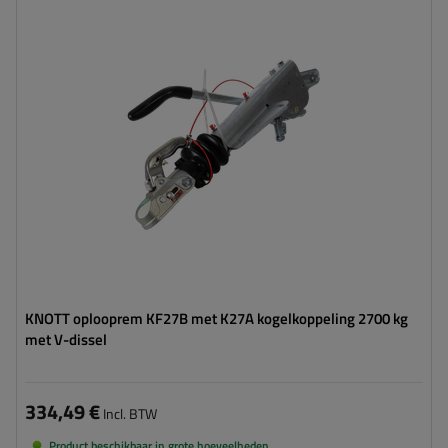
Disselprofiel:
type V
Max. belasting:
1400 - 2700 kg
Kogeldruk:
150 kg
KNOTT oplooprem KF27B met K27A kogelkoppeling 2700 kg
met V-dissel
334,49 €
Incl. BTW
Product beschikbaar in grote hoeveelheden