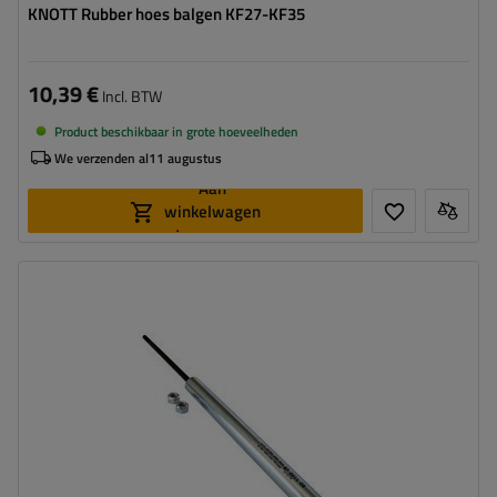
KNOTT Rubber hoes balgen KF27-KF35
10,39 €
Incl. BTW
Product beschikbaar in grote hoeveelheden
We verzenden al
11 augustus
Aan
winkelwagen
toevoegen
Voor oplooprem:
KF17
,
KF20