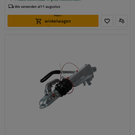
We verzenden al
11 augustus
Aan
winkelwagen
toevoegen
Disselprofiel:
type V
Max. belasting:
1100 - 2000 kg
Kogeldruk:
100 kg