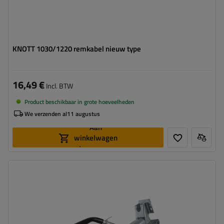
KNOTT 1030/1220 remkabel nieuw type
16,49 €
Incl. BTW
Product beschikbaar in grote hoeveelheden
We verzenden al
11 augustus
Aan
winkelwagen
toevoegen
Disselprofiel:
type V
Max. belasting:
1400 - 2700 kg
Kogeldruk:
150 kg