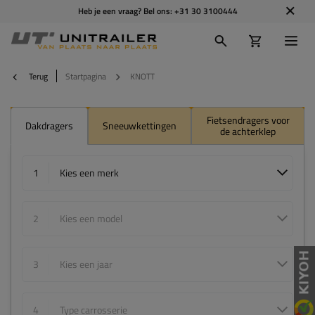
Heb je een vraag? Bel ons:
+31 30 3100444
Terug
Startpagina
KNOTT
Fietsendragers voor
Dakdragers
Sneeuwkettingen
de achterklep
1
Kies een merk
2
Kies een model
3
Kies een jaar
4
Type carrosserie