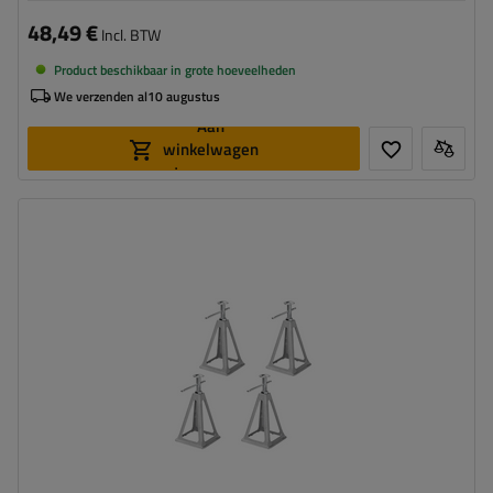
48,49 €
Incl. BTW
Product beschikbaar in grote hoeveelheden
We verzenden al
10 augustus
Aan
winkelwagen
toevoegen
Maximaal draagvermogen:
3600 kg
Hoogte:
280 - 430 mm
Steun:
uitschuifbaar