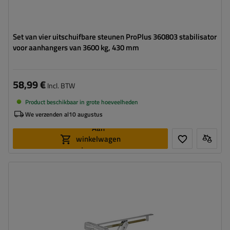
Set van vier uitschuifbare steunen ProPlus 360803 stabilisator
voor aanhangers van 3600 kg, 430 mm
58,99 €
Incl. BTW
Product beschikbaar in grote hoeveelheden
We verzenden al
10 augustus
Aan
winkelwagen
toevoegen
Maximaal draagvermogen:
1100 kg
Hoogte:
495 mm
Steun:
hoek
Set:
nee