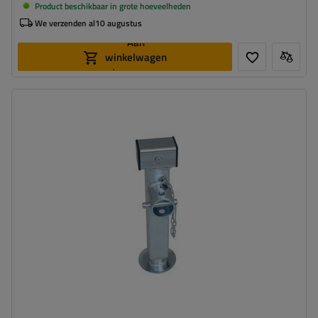
Product beschikbaar in grote hoeveelheden
We verzenden al
10 augustus
Aan
winkelwagen
toevoegen
Diameter buis:
60 mm
Maximaal draagvermogen:
1300 kg
Hoogte:
415 - 655 mm
Steun:
uitschuifbaar
Set:
nee