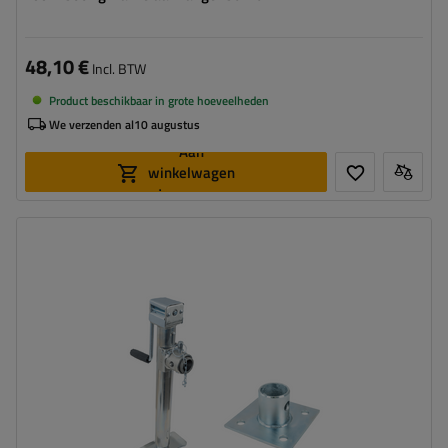
48,10 €
Incl. BTW
Product beschikbaar in grote hoeveelheden
We verzenden al
10 augustus
Aan
winkelwagen
toevoegen
Diameter buis:
57 mm
Maximaal draagvermogen:
1300 kg
Hoogte:
560 - 940 mm
Steun:
uitschuifbaar
Set:
ja