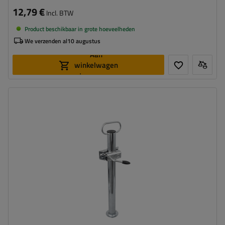
12,79 €
Incl. BTW
Product beschikbaar in grote hoeveelheden
We verzenden al
10 augustus
Aan
winkelwagen
toevoegen
Diameter buis:
48 mm
Maximaal draagvermogen:
150 kg
Hoogte:
600 mm
Steun:
vast
Set:
ja