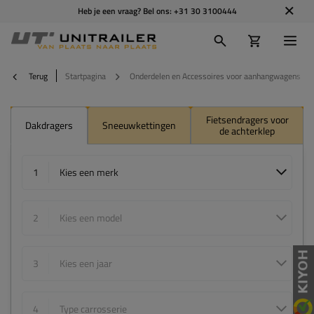
Heb je een vraag? Bel ons:
+31 30 3100444
Terug
Startpagina
Onderdelen en Accessoires voor aanhangwagens
Fietsendragers voor
Dakdragers
Sneeuwkettingen
de achterklep
1
Kies een merk
2
Kies een model
3
Kies een jaar
4
Type carrosserie