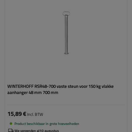
Maximaal draagvermogen:
150 kg
Hoogte:
700 mm
Steun:
vast
Set:
nee
WINTERHOFF RSR48-700 vaste steun voor 150 kg vlakke
aanhanger 48 mm 700 mm
15,89 €
Incl. BTW
Product beschikbaar in grote hoeveelheden
We verzenden al
10 augustus