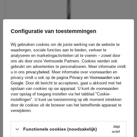
Steun:
vast
Set:
nee
Configuratie van toestemmingen
Wij gebruiken cookies om de juiste werking van de website te
waarborgen, sociale functies aan te bieden, verkeer te
analyseren en marketingactiviteiten uit te voeren – zowel door
ons als door onze Vertrouwde Partners. Cookies worden ook
gebruikt om advertenties te personaliseren. Meer informatie vindt
u in ons
privacybeleid
. Meer informatie over voorwaarden en
WINTERHOFF RSR48-600 vaste steun voor 150 kg vlakke
privacy vindt u ook op de pagina
Privacy en Voorwaarden van
aanhanger 48 mm 600 mm
Google
. Door dit bericht te accepteren, gaat u akkoord met het
opslaan van cookies op uw apparaat. U kunt de voorwaarden
voor opslag of toegang instellen via het tabblad "Cookie-
instellingen". U kunt uw toestemming op elk moment intrekken
15,29 €
Incl. BTW
door de cookies uit de browser van het betreffende apparaat te
verwijderen.
Product beschikbaar in grote hoeveelheden
We verzenden al
10 augustus
Altijd
Aan
Functionele cookies (noodzakelijk)
actief
winkelwagen