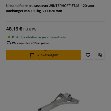
Uitschuifbare krukassteun WINTERHOFF ST48-120 voor
aanhanger van 150 kg 600-820 mm
48,19 €
Incl. BTW
Product beschikbaar in grote hoeveelheden
We verzenden al
10 augustus
Aan
winkelwagen
toevoegen
Maximaal draagvermogen:
450 kg
Hoogte:
450 mm
Steun:
hoek
Set:
nee