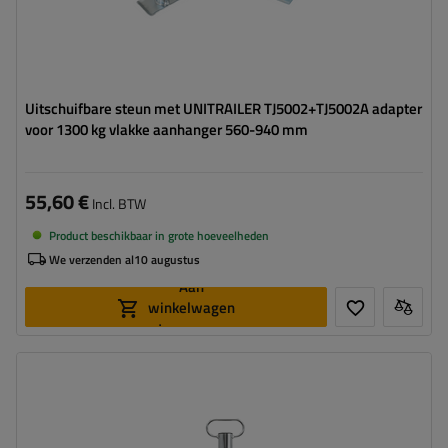
Uitschuifbare steun met UNITRAILER TJ5002+TJ5002A adapter
voor 1300 kg vlakke aanhanger 560-940 mm
55,60 €
Incl. BTW
Product beschikbaar in grote hoeveelheden
We verzenden al
10 augustus
Aan
winkelwagen
toevoegen
Diameter buis:
48 mm
Maximaal draagvermogen:
150 kg
Hoogte:
600 mm