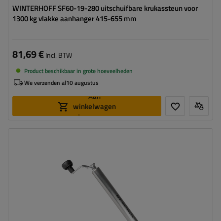
WINTERHOFF SF60-19-280 uitschuifbare krukassteun voor
1300 kg vlakke aanhanger 415-655 mm
81,69 €
Incl. BTW
Product beschikbaar in grote hoeveelheden
We verzenden al
10 augustus
Aan
winkelwagen
toevoegen
Diameter buis:
42 mm
Maximaal draagvermogen:
1000 kg
Hoogte:
500 - 865 mm
Steun:
uitschuifbaar
Set:
nee