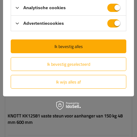
toevoegen
Analytische cookies
Diameter buis:
48 mm
Advertentiecookies
Maximaal draagvermogen:
150 kg
Hoogte:
600 mm
Steun:
vast
Ik bevestig alles
Set:
nee
Ik bevestig geselecteerd
Ik wijs alles af
KNOTT KK12581 vaste steun voor aanhanger van 150 kg 48
mm 600 mm