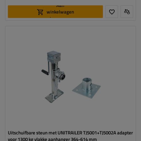
Aan
winkelwagen
toevoegen
Diameter buis:
57 mm
Maximaal draagvermogen:
1300 kg
Hoogte:
364 - 614 mm
Steun:
uitschuifbaar
Set:
ja
Uitschuifbare steun met UNITRAILER TJ5001+TJ5002A adapter
voor 1300 kg vlakke aanhanger 364-614 mm