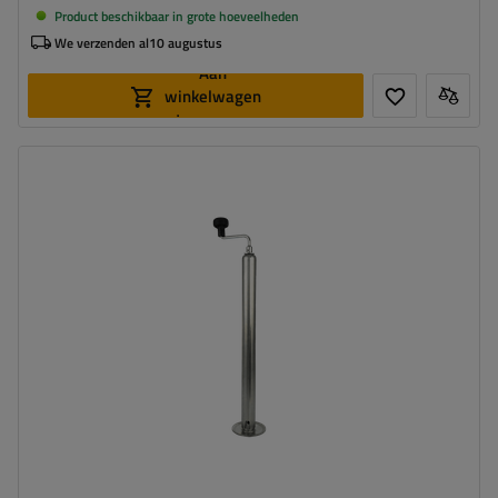
Product beschikbaar in grote hoeveelheden
We verzenden al
10 augustus
Aan
winkelwagen
toevoegen
Diameter buis:
48 mm
Maximaal draagvermogen:
150 kg
Hoogte:
600 - 820 mm
Steun:
uitschuifbaar
Set:
nee