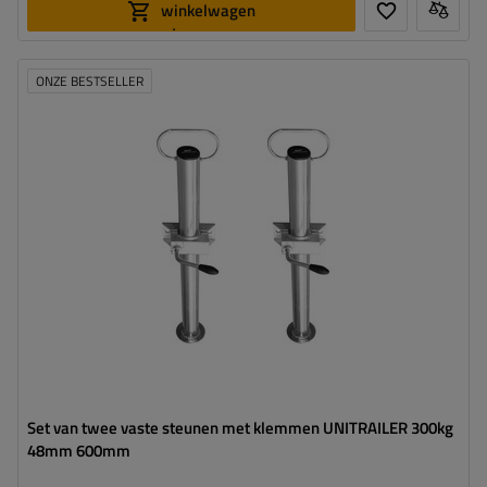
winkelwagen
toevoegen
ONZE BESTSELLER
Diameter buis:
48 mm
Maximaal draagvermogen:
150 kg
Hoogte:
600 mm
Steun:
vast
Set:
ja
Set van twee vaste steunen met klemmen UNITRAILER 300kg
48mm 600mm