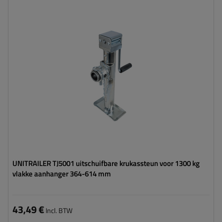
Diameter buis:
57 mm
Maximaal draagvermogen:
1300 kg
Hoogte:
364 - 614 mm
Steun:
uitschuifbaar
Set:
nee
UNITRAILER TJ5001 uitschuifbare krukassteun voor 1300 kg
vlakke aanhanger 364-614 mm
43,49 €
Incl. BTW