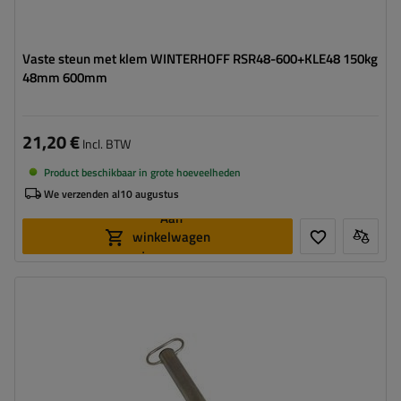
Vaste steun met klem WINTERHOFF RSR48-600+KLE48 150kg
48mm 600mm
21,20 €
Incl. BTW
Product beschikbaar in grote hoeveelheden
We verzenden al
10 augustus
Aan
winkelwagen
toevoegen
Diameter buis:
48 mm
Maximaal draagvermogen:
150 kg
Hoogte:
600 mm
Steun:
vast
Set:
ja