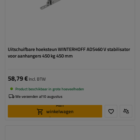
Uitschuifbare hoeksteun WINTERHOFF ADS460 V stabilisator
voor aanhangers 450 kg 450 mm
58,79 €
Incl. BTW
Product beschikbaar in grote hoeveelheden
We verzenden al
10 augustus
Aan
winkelwagen
toevoegen
Diameter buis:
48 mm