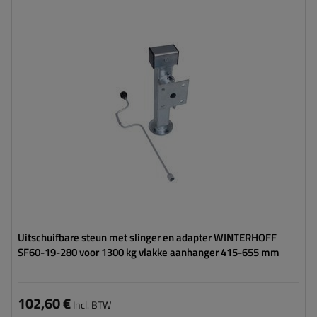
Diameter buis:
60 mm
Maximaal draagvermogen:
1300 kg
Hoogte:
415 - 655 mm
Steun:
uitschuifbaar
Set:
ja
Uitschuifbare steun met slinger en adapter WINTERHOFF
SF60-19-280 voor 1300 kg vlakke aanhanger 415-655 mm
102,60 €
Incl. BTW