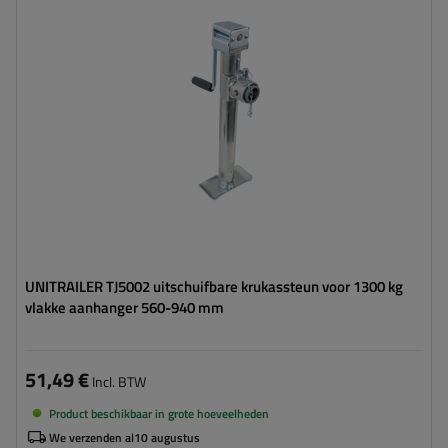
Maximaal draagvermogen:
1300 kg
Hoogte:
560 - 940 mm
Steun:
uitschuifbaar
Set:
nee
UNITRAILER TJ5002 uitschuifbare krukassteun voor 1300 kg
vlakke aanhanger 560-940 mm
51,49 €
Incl. BTW
Product beschikbaar in grote hoeveelheden
We verzenden al
10 augustus