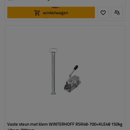
Aan
winkelwagen
toevoegen
Diameter buis:
48 mm
Maximaal draagvermogen:
150 kg
Hoogte:
700 mm
Steun:
vast
Set:
ja
Vaste steun met klem WINTERHOFF RSR48-700+KLE48 150kg