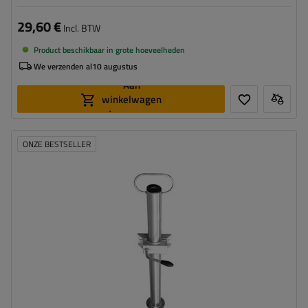
29,60 €
Incl. BTW
Product beschikbaar in grote hoeveelheden
We verzenden al
10 augustus
Aan
winkelwagen
toevoegen
ONZE BESTSELLER
Diameter buis:
48 mm
Maximaal draagvermogen:
150 kg
Hoogte:
600 mm
Steun:
vast
Set:
ja