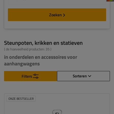
Zoeken
Steunpoten, krikken en statieven
( de hoeveelheid producten:
35
)
in onderdelen en accessoires voor
aanhangwagens
Sorteren
Filters
ONZE BESTSELLER
Diameter buis:
48 mm
Maximaal draagvermogen:
150 kg
Hoogte:
600 mm