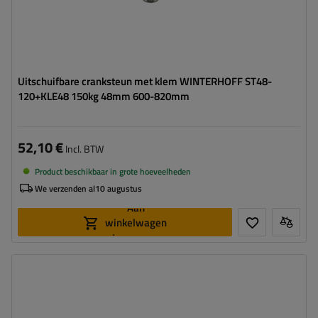
Uitschuifbare cranksteun met klem WINTERHOFF ST48-
120+KLE48 150kg 48mm 600-820mm
52,10 €
Incl. BTW
Product beschikbaar in grote hoeveelheden
We verzenden al
10 augustus
Aan
winkelwagen
toevoegen
Maximaal draagvermogen:
750 kg
Hoogte:
495 mm
Steun:
hoek