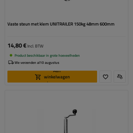
Vaste steun met klem UNITRAILER 150kg 48mm 600mm
14,80 €
Incl. BTW
Product beschikbaar in grote hoeveelheden
We verzenden al
10 augustus
Aan
winkelwagen
toevoegen
Diameter buis:
42 mm
Maximaal draagvermogen:
1000 kg
Hoogte:
500 - 865 mm
Steun:
uitschuifbaar
Set:
ja