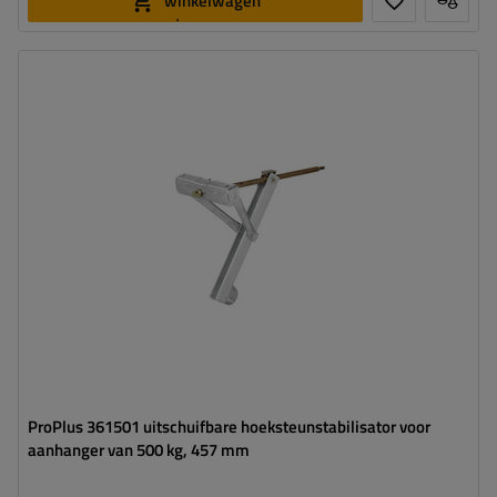
winkelwagen
toevoegen
Maximaal draagvermogen:
500 kg
Hoogte:
457 mm
Steun:
hoek
Set:
nee
ProPlus 361501 uitschuifbare hoeksteunstabilisator voor
aanhanger van 500 kg, 457 mm