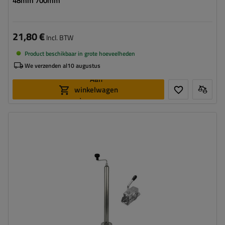
48mm 700mm
21,80 €
Incl. BTW
Product beschikbaar in grote hoeveelheden
We verzenden al
10 augustus
Aan
winkelwagen
toevoegen
Diameter buis:
48 mm
Maximaal draagvermogen:
150 kg
Hoogte:
600 - 820 mm
Steun:
uitschuifbaar
Set:
ja