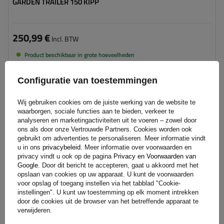
GARDEN TRAILER 150 KIPP
250,99 €
Incl. BTW
Product beschikbaar in grote hoeveelheden
We verzenden al
10 augustus
Aan
Configuratie van toestemmingen
winkelwagen
toevoegen
Wij gebruiken cookies om de juiste werking van de website te
waarborgen, sociale functies aan te bieden, verkeer te
analyseren en marketingactiviteiten uit te voeren – zowel door
ons als door onze Vertrouwde Partners. Cookies worden ook
gebruikt om advertenties te personaliseren. Meer informatie vindt
u in ons
privacybeleid
. Meer informatie over voorwaarden en
privacy vindt u ook op de pagina
Privacy en Voorwaarden van
Google
. Door dit bericht te accepteren, gaat u akkoord met het
opslaan van cookies op uw apparaat. U kunt de voorwaarden
voor opslag of toegang instellen via het tabblad "Cookie-
instellingen". U kunt uw toestemming op elk moment intrekken
door de cookies uit de browser van het betreffende apparaat te
verwijderen.