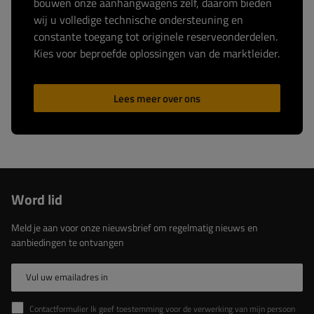
bouwen onze aanhangwagens zelf, daarom bieden
wij u volledige technische ondersteuning en
constante toegang tot originele reserveonderdelen.
Kies voor beproefde oplossingen van de marktleider.
Lees meer over ons
Word lid
Meld je aan voor onze nieuwsbrief om regelmatig nieuws en
aanbiedingen te ontvangen
Vul uw emailadres in
Contactformulier Ik geef toestemming voor de verwerking van mijn persoonlijke gegevens in het contactformulier in overeenstemming met de Verordening van het Europees Parlement en de Raad (EU)