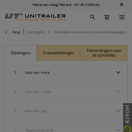
Heb je een vraag? Bel ons:
+31 30 3100444
Terug
Startpagina
Onderdelen en Accessoires voor aanhangwagens
Fietsendragers voor
Dakdragers
Sneeuwkettingen
de achterklep
1
Kies een merk
2
Kies een model
3
Kies een jaar
4
Type carrosserie