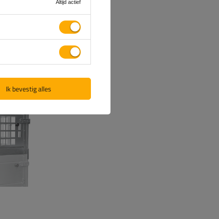
 wordt
Altijd actief
rmee het
Ik bevestig alles