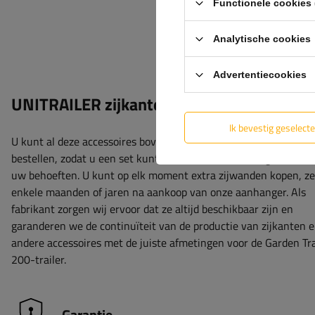
Functionele cookies 
Analytische cookies
Advertentiecookies
UNITRAILER zijkanten van de aanhanger
Ik bevestig geselect
U kunt al deze accessoires bovendien in onze online winkel
bestellen, zodat u een set kunt samenstellen die is afgestemd 
uw behoeften. U kunt op elk moment extra zijwanden kopen, ze
enkele maanden of jaren na aankoop van onze aanhanger. Als
fabrikant zorgen wij ervoor dat ze altijd beschikbaar zijn en
garanderen we de continuïteit van de productie van zijkanten 
andere accessoires met de juiste afmetingen voor de Garden Tra
200-trailer.
Garantie