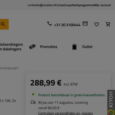
unitrailer@utrailer.nl
Contact
Loyaliteitsprogramma
Mijn account
+31 30 3100444
ietsendragers
Promoties
Outlet
n dakdragers
 aanhangwagen
288,99 €
Incl. BTW
Product beschikbaar in grote hoeveelheden
0 x 106. Ze
Bij jou van
17 augustus
. Levering
vanaf
80,00 €
Controleer verzendtijden en -kosten