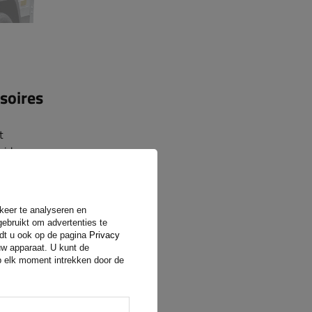
soires
t
eid
 kunt u
rkeer te analyseren en
gebruikt om advertenties te
ndt u ook op de pagina
Privacy
uw apparaat. U kunt de
op elk moment intrekken door de
ng van de