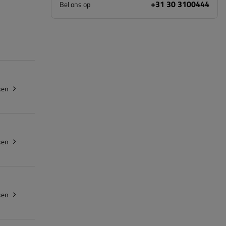
+31 30 3100444
Bel ons op
ken
ken
ken