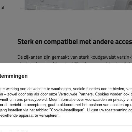
 of
Sterk en compatibel met andere acces
De zijkanten zijn gemaakt van sterk koudgewalst verzink
plaatstaal, wat voldoende stijfheid en corrosiebestendigh
garandeert. Nadat u ze op de aanhanger heeft geplaatst,
estemmingen
bovendien het volgende installeren:
ste werking van de website te waarborgen, sociale functies aan te bieden, ve
40 cm hoge gaaswanden
eren – zowel door ons als door onze Vertrouwde Partners. Cookies worden ook 
deksel met een frame van 80 cm hoog
 vindt u in ons
privacybeleid
. Meer informatie over voorwaarden en privacy vi
or dit bericht te accepteren, gaat u akkoord met het opslaan van cookies op 
nog eens 40 cm BIS zijden
ang instellen via het tabblad "Cookie-instellingen". U kunt uw toestemming 
platte deksel
etreffende apparaat te verwijderen.
waardoor een nog grotere laadruimte of extra beschermi