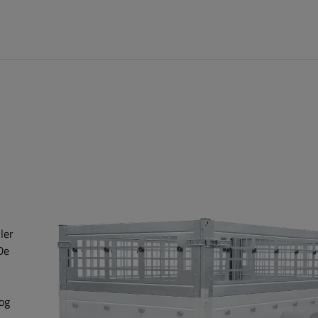
ler
De
og