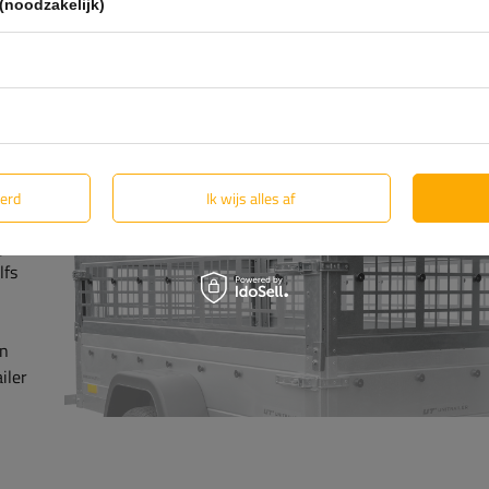
(noodzakelijk)
vervoerde goederen tegen regen, stof, modder of sneeuw
verkregen. De zijkanten zijn voorzien van zeilhaken waa
zeil goed op spanning kan worden gebracht.
eerd
Ik wijs alles af
op
lfs
en
iler