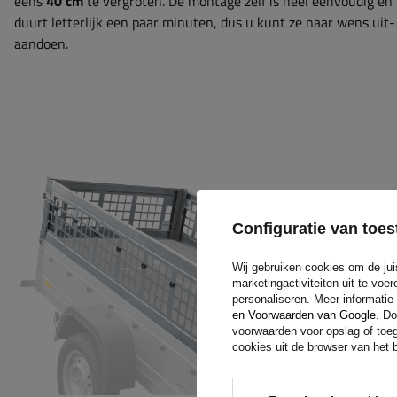
eens
40 cm
te vergroten. De montage zelf is heel eenvoudig en
duurt letterlijk een paar minuten, dus u kunt ze naar wens uit-
aandoen.
Configuratie van to
Wij gebruiken cookies om de jui
marketingactiviteiten uit te vo
personaliseren. Meer informatie
en Voorwaarden van Google
. Do
voorwaarden voor opslag of toeg
cookies uit de browser van het b