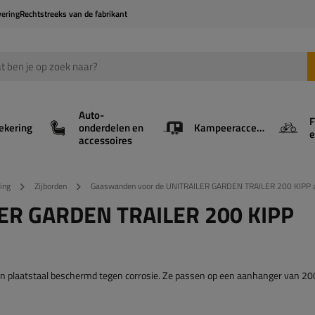
vering
Rechtstreeks van de fabrikant
Auto-
F
ekering
onderdelen en
Kampeeraccessoires
e
accessoires
ting
Zijborden
Gaaswanden voor de UNITRAILER GARDEN TRAILER 200 KIPP
LER GARDEN TRAILER 200 KIPP
n plaatstaal beschermd tegen corrosie. Ze passen op een aanhanger van 20