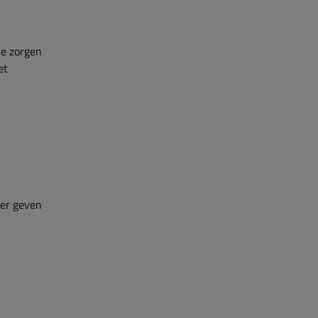
je zorgen
et
ler geven