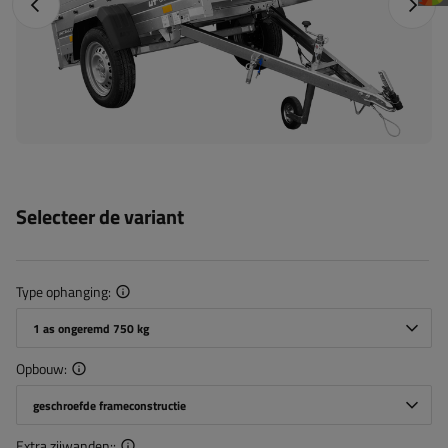
Vorige foto
Napraw
Selecteer de variant
Type ophanging
1 as ongeremd 750 kg
Opbouw
geschroefde frameconstructie
Extra zijwanden: