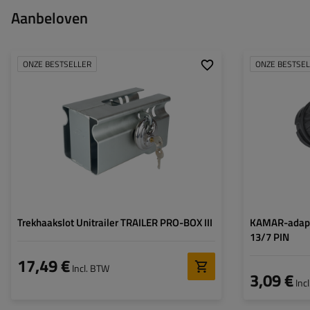
Aanbeloven
ONZE BESTSELLER
ONZE BESTSE
Trekhaakslot Unitrailer TRAILER PRO-BOX III
KAMAR-adapte
13/7 PIN
17,49 €
Incl. BTW
3,09 €
Inc