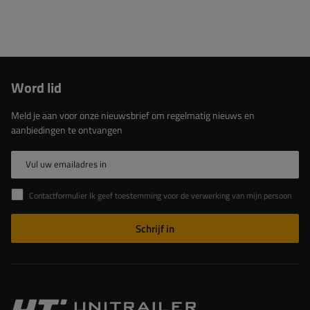
Word lid
Meld je aan voor onze nieuwsbrief om regelmatig nieuws en
aanbiedingen te ontvangen
Vul uw emailadres in
Contactformulier Ik geef toestemming voor de verwerking van mijn persoonlijke gegevens in het contactformulier in overeenstemming met de Verordening van het Europees Parlement en de Raad (EU)
Schrijf in