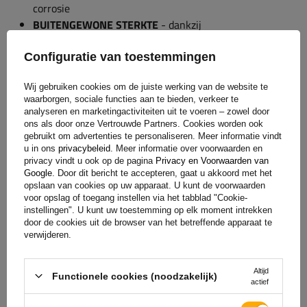
corrosie
BUITENGEWONE STERKTE
- dankzij
frameversterkingen
De mogelijkheid om de aanhanger aan de achterzijde te
Configuratie van toestemmingen
plaatsen, waardoor deze zeer weinig ruimte inneemt
Wij gebruiken cookies om de juiste werking van de website te
tijdens stalling
waarborgen, sociale functies aan te bieden, verkeer te
WIELEN GEPLAATST AAN DE ZIJKANTEN
- van het
analyseren en marketingactiviteiten uit te voeren – zowel door
transportoppervlak resulterend in een lager
ons als door onze Vertrouwde Partners. Cookies worden ook
gebruikt om advertenties te personaliseren. Meer informatie vindt
zwaartepunt, betere handling en geen stuiteren van de
u in ons
privacybeleid
. Meer informatie over voorwaarden en
trailer, zelfs bij rijden zonder belading
privacy vindt u ook op de pagina
Privacy en Voorwaarden van
Google
. Door dit bericht te accepteren, gaat u akkoord met het
opslaan van cookies op uw apparaat. U kunt de voorwaarden
voor opslag of toegang instellen via het tabblad "Cookie-
instellingen". U kunt uw toestemming op elk moment intrekken
Wanneer u een bestelling plaatst voor een dieplader in onze
door de cookies uit de browser van het betreffende apparaat te
winkel, vergeet dan niet de MTM-waarde in te voeren die is
verwijderen.
aangepast aan uw auto, waarmee u de aanhangwagen het
vaakst wilt trekken. Voer in het opmerkingenveld in het
Altijd
Functionele cookies (noodzakelijk)
winkelmandje het MTM van de trailer in (item O.2 op het
actief
kentekenbewijs). Mogelijke MTM: 300 kg, 350 kg, 400 kg,