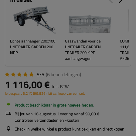
Lichte aanhanger 200x106
Gaaswanden voor de
COMPLEET
UNITRAILER GARDEN 200
UNITRAILER GARDEN
111,6 C
KIPP
TRAILER 200 KIPP
TRAILER 
aanhangwagen
AFDEKZEI
5/5
(6
beoordelingen
)
1 116,00 €
Incl. BTW
Je bespaart
8.21%
(
99.82
€
), bij aankoop van een set.
Product beschikbaar in grote hoeveelheden
Bij jou van
18 augustus
. Levering vanaf
99,00 €
Controleer verzendtijden en -kosten
Check in welke winkel u product kunt bekijken en direct kopen