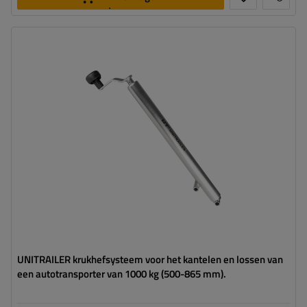
toevoegen
Diameter buis:
42 mm
Maximaal draagvermogen:
1000 kg
Hoogte:
500 - 865 mm
Steun:
uitschuifbaar
Set:
nee
UNITRAILER krukhefsysteem voor het kantelen en lossen van
een autotransporter van 1000 kg (500-865 mm).