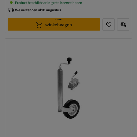
Product beschikbaar in grote hoeveelheden
We verzenden al
10 augustus
Aan
winkelwagen
toevoegen
Diameter buis:
48 mm
Maximaal draagvermogen:
150 kg
Hoogte:
505 - 725 mm
Type neuswiel:
standaard
Bevestiging:
op de klem