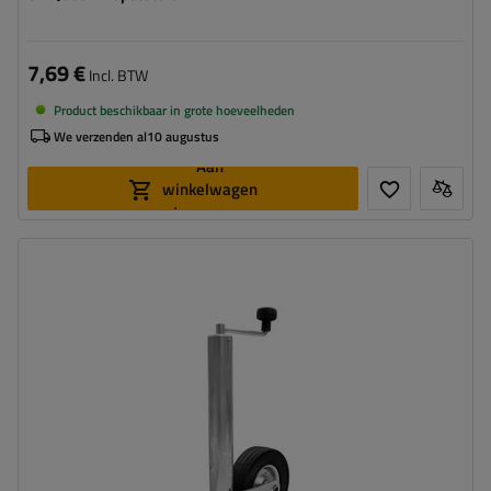
7,69 €
Incl. BTW
Product beschikbaar in grote hoeveelheden
We verzenden al
10 augustus
Aan
winkelwagen
toevoegen
Diameter buis:
60 mm
Maximaal draagvermogen:
250 kg
Hoogte:
525 - 755 mm
Type neuswiel:
standaard
Bevestiging:
op de klem