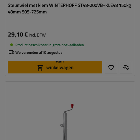
Steunwiel met klem WINTERHOFF ST48-200VB+KLE48 150kg
48mm 505-725mm
29,10 €
Incl. BTW
Product beschikbaar in grote hoeveelheden
We verzenden al
10 augustus
Aan
winkelwagen
toevoegen
Diameter buis:
60 mm
Maximaal draagvermogen:
500 kg
Hoogte:
1010 - 1350 mm
Type neuswiel:
automatisch
Bevestiging:
geïntegreerd