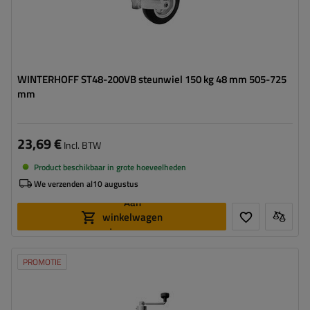
WINTERHOFF ST48-200VB steunwiel 150 kg 48 mm 505-725
mm
23,69 €
Incl. BTW
Product beschikbaar in grote hoeveelheden
We verzenden al
10 augustus
Aan
winkelwagen
toevoegen
PROMOTIE
Diameter buis:
60 mm
Maximaal draagvermogen:
250 kg
Hoogte:
785 - 955 mm