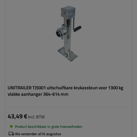
Maximaal draagvermogen:
1300 kg
Hoogte:
364 - 614 mm
Steun:
uitschuifbaar
Set:
nee
UNITRAILER TJ5001 uitschuifbare krukassteun voor 1300 kg
vlakke aanhanger 364-614 mm
43,49 €
Incl. BTW
Product beschikbaar in grote hoeveelheden
We verzenden al
10 augustus