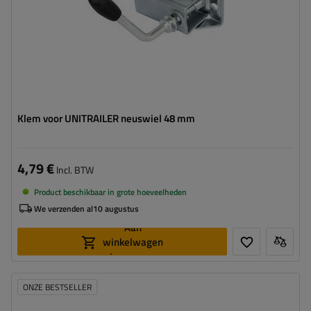
Klem voor UNITRAILER neuswiel 48 mm
4,79 €
Incl. BTW
Product beschikbaar in grote hoeveelheden
We verzenden al
10 augustus
Aan
winkelwagen
toevoegen
ONZE BESTSELLER
Diameter buis:
48 mm