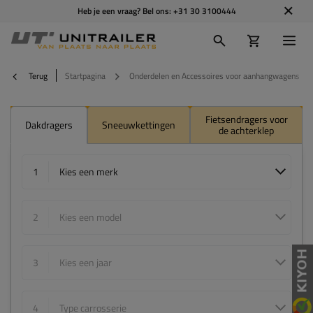
Heb je een vraag? Bel ons:
+31 30 3100444
Terug
Startpagina
Onderdelen en Accessoires voor aanhangwagens
Fietsendragers voor
Dakdragers
Sneeuwkettingen
de achterklep
1
Kies een merk
2
Kies een model
3
Kies een jaar
4
Type carrosserie