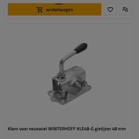
Aan
winkelwagen
toevoegen
Diameter buis:
48 mm
Materiaal:
ijzer
Klem voor neuswiel WINTERHOFF KLE48-G gietijzer 48 mm