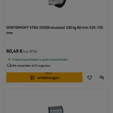
WINTERHOFF ST60-255SB neuswiel 250 kg 60 mm 525-755
mm
60,49 €
Incl. BTW
Product beschikbaar in grote hoeveelheden
We verzenden al
10 augustus
Aan
winkelwagen
toevoegen
Diameter buis:
60 mm
Maximaal draagvermogen:
1300 kg
Hoogte:
415 - 655 mm