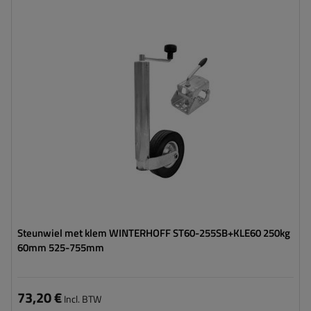
Diameter buis:
60 mm
Maximaal draagvermogen:
250 kg
Hoogte:
525 - 755 mm
Type neuswiel:
standaard
Bevestiging:
op de klem
Steunwiel met klem WINTERHOFF ST60-255SB+KLE60 250kg
60mm 525-755mm
73,20 €
Incl. BTW