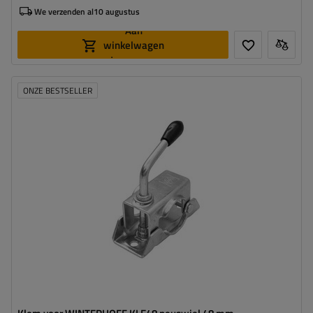
We verzenden al
10 augustus
Aan
winkelwagen
toevoegen
ONZE BESTSELLER
Diameter buis:
48 mm
Materiaal:
Staal