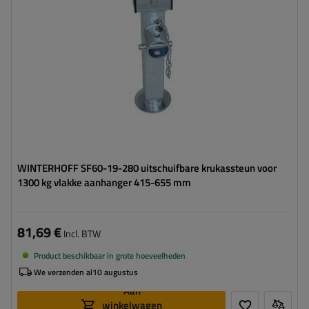
Steun:
uitschuifbaar
Set:
nee
WINTERHOFF SF60-19-280 uitschuifbare krukassteun voor
1300 kg vlakke aanhanger 415-655 mm
81,69 €
Incl. BTW
Product beschikbaar in grote hoeveelheden
We verzenden al
10 augustus
Aan
winkelwagen