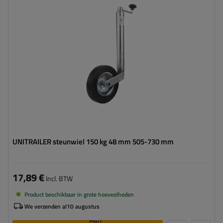
Maximaal draagvermogen:
150 kg
Hoogte:
505 - 730 mm
Type neuswiel:
standaard
Bevestiging:
op de klem
UNITRAILER steunwiel 150 kg 48 mm 505-730 mm
17,89 €
Incl. BTW
Product beschikbaar in grote hoeveelheden
We verzenden al
10 augustus
Aan