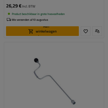
26,29 €
Incl. BTW
Product beschikbaar in grote hoeveelheden
We verzenden al
10 augustus
Aan
winkelwagen
toevoegen
Lengte:
760 mm