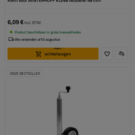
Klem voor WINTERHOFF KLE48 neuswiel 48 mm
6,09 €
Incl. BTW
Product beschikbaar in grote hoeveelheden
We verzenden al
10 augustus
Aan
winkelwagen
toevoegen
ONZE BESTSELLER
Diameter buis:
48 mm
Maximaal draagvermogen:
150 kg
Hoogte:
505 - 725 mm
Type neuswiel:
standaard
Bevestiging:
op de klem