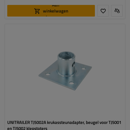
Aan
winkelwagen
toevoegen
UNITRAILER TJ5002A krukassteunadapter, beugel voor TJ5001
en TJ5002 klepstoters