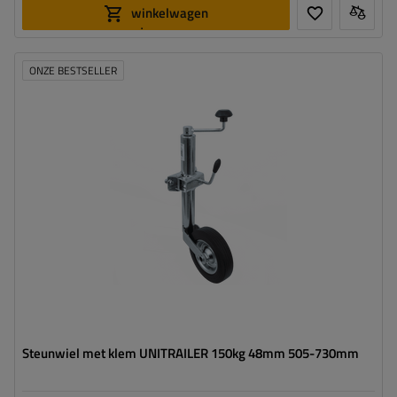
winkelwagen
toevoegen
ONZE BESTSELLER
Diameter buis:
48 mm
Maximaal draagvermogen:
150 kg
Hoogte:
505 - 730 mm
Type neuswiel:
standaard
Bevestiging:
op de klem
Steunwiel met klem UNITRAILER 150kg 48mm 505-730mm