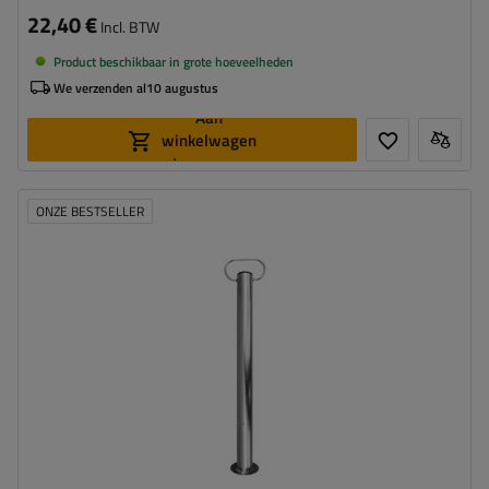
22,40 €
Incl. BTW
Product beschikbaar in grote hoeveelheden
We verzenden al
10 augustus
Aan
winkelwagen
toevoegen
ONZE BESTSELLER
Diameter buis:
48 mm
Maximaal draagvermogen:
150 kg
Hoogte:
600 mm
Steun:
vast
Set:
nee