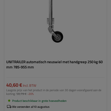
Type neuswiel:
automatisch
Bevestiging:
geïntegreerd
UNITRAILER automatisch neuswiel met handgreep 250 kg 60
mm 785-955 mm
40,60 €
Incl. BTW
Laagste prijs van het product in de periode van 30 dagen voorafgaand aan de
korting:
50,79 €
-20%
Product beschikbaar in grote hoeveelheden
We verzenden al
10 augustus