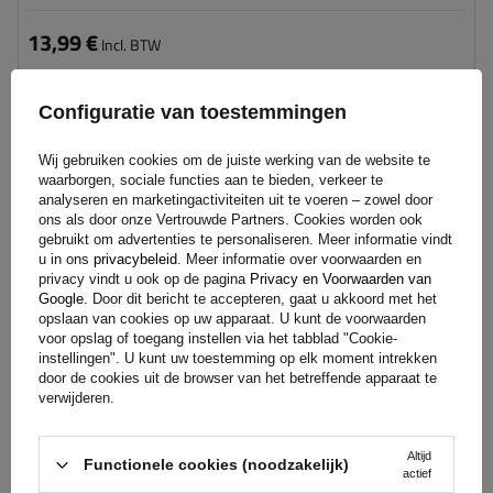
13,99 €
Incl. BTW
Product beschikbaar in grote hoeveelheden
We verzenden al
10 augustus
Configuratie van toestemmingen
Aan
winkelwagen
Wij gebruiken cookies om de juiste werking van de website te
toevoegen
waarborgen, sociale functies aan te bieden, verkeer te
analyseren en marketingactiviteiten uit te voeren – zowel door
ons als door onze Vertrouwde Partners. Cookies worden ook
gebruikt om advertenties te personaliseren. Meer informatie vindt
Wielmaat:
200x50 mm
u in ons
privacybeleid
. Meer informatie over voorwaarden en
privacy vindt u ook op de pagina
Privacy en Voorwaarden van
Google
. Door dit bericht te accepteren, gaat u akkoord met het
opslaan van cookies op uw apparaat. U kunt de voorwaarden
voor opslag of toegang instellen via het tabblad "Cookie-
instellingen". U kunt uw toestemming op elk moment intrekken
door de cookies uit de browser van het betreffende apparaat te
verwijderen.
Altijd
Functionele cookies (noodzakelijk)
actief