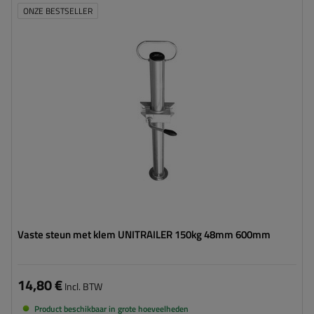
ONZE BESTSELLER
Diameter buis:
48 mm
Maximaal draagvermogen:
150 kg
Hoogte:
600 mm
Steun:
vast
Set:
ja
Vaste steun met klem UNITRAILER 150kg 48mm 600mm
14,80 €
Incl. BTW
Product beschikbaar in grote hoeveelheden