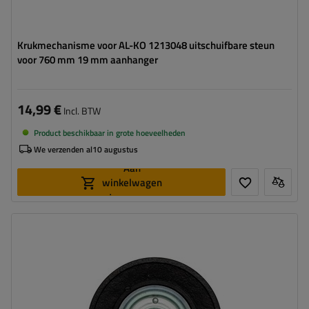
Krukmechanisme voor AL-KO 1213048 uitschuifbare steun
voor 760 mm 19 mm aanhanger
14,99 €
Incl. BTW
Product beschikbaar in grote hoeveelheden
We verzenden al
10 augustus
Aan
winkelwagen
toevoegen
Wielmaat:
225x70 mm