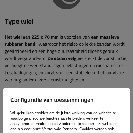
Type wiel
Het wiel van 225 x 70 mm
is voorzien van
een massieve
rubberen band
, waardoor het risico op lekke banden wordt
geëlimineerd en een hoge duurzaamheid tijdens gebruik
wordt gegarandeerd.
De stalen velg
versterkt de constructie,
verhoogt de weerstand tegen belastingen en mechanische
beschadigingen, en zorgt voor een stabiele en betrouwbare
werking onder diverse omstandigheden.
Configuratie van toestemmingen
Wij gebruiken cookies om de juiste werking van de website te
waarborgen, sociale functies aan te bieden, verkeer te
analyseren en marketingactiviteiten uit te voeren – zowel door
ons als door onze Vertrouwde Partners. Cookies worden ook