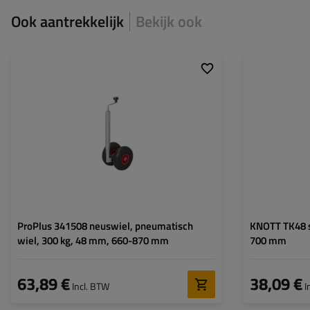
Ook aantrekkelijk
Bekijk ook
Diameter buis:
48 mm
Diameter buis:
Maximaal draagvermogen:
300 kg
Maximaal draagv
Hoogte:
660 - 870 mm
Hoogte:
Type neuswiel:
standaard
Type neuswiel:
Bevestiging:
op de klem
Bevestiging:
ProPlus 341508 neuswiel, pneumatisch
KNOTT TK48 s
wiel, 300 kg, 48 mm, 660-870 mm
700 mm
63,89 €
38,09 €
Incl. BTW
I