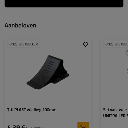
Aanbeloven
ONZE BESTSELLER
ONZE BESTSE
Diameter buis:
Maximaal draagv
Hoogte:
Steun:
Set:
TULPLAST wielkeg 100mm
Set van twee
UNITRAILER
4,39 €