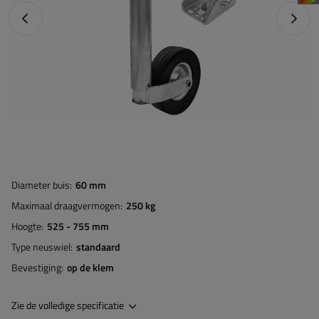
Vorige foto
Napraw
Diameter buis
60 mm
Maximaal draagvermogen
250 kg
Hoogte
525 - 755 mm
Type neuswiel
standaard
Bevestiging
op de klem
Zie de volledige specificatie