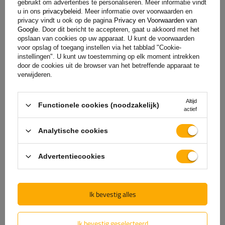
Bescherming tegen corrosie
gebruikt om advertenties te personaliseren. Meer informatie vindt
u in ons
privacybeleid
. Meer informatie over voorwaarden en
privacy vindt u ook op de pagina
Privacy en Voorwaarden van
Het neuswiel en de klem zijn gemaakt
van
elektrolytisch
Google
. Door dit bericht te accepteren, gaat u akkoord met het
verzinkt
staal, wat zorgt voor effectieve bescherming tegen
opslaan van cookies op uw apparaat. U kunt de voorwaarden
voor opslag of toegang instellen via het tabblad "Cookie-
corrosie en een lange levensduur, zelfs bij intensief gebruik
instellingen". U kunt uw toestemming op elk moment intrekken
buitenshuis. De zinklaag beschermt de stalen onderdelen
door de cookies uit de browser van het betreffende apparaat te
tegen vocht, strooizout en wisselende
verwijderen.
weersomstandigheden, waardoor de duurzaamheid en
weerstand van de gehele constructie tegen beschadiging
Altijd
Functionele cookies (noodzakelijk)
actief
worden verhoogd.
Analytische cookies
De set met neuswiel en klem
is een praktische en
betrouwbare oplossing
om de aanhanger te stabiliseren
Advertentiecookies
wanneer deze geparkeerd staat en het manoeuvreren en
verplaatsen ervan op het erf, de oprit, de camping of in de
werkplaats te vergemakkelijken
. Het maakt het gemakkelijk
Ik bevestig alles
om de aanhanger aan de trekhaak te koppelen en los te
koppelen, en zorgt voor een nauwkeurige positionering. Het
Ik bevestig geselecteerd