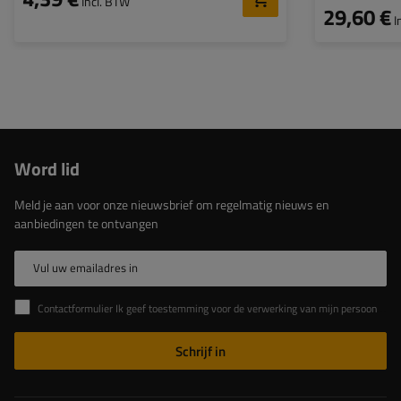
Incl. BTW
29,60 €
I
Word lid
Meld je aan voor onze nieuwsbrief om regelmatig nieuws en
aanbiedingen te ontvangen
Vul uw emailadres in
Contactformulier Ik geef toestemming voor de verwerking van mijn persoonlijke gegevens in het contactformulier in overeenstemming met de Verordening van het Europees Parlement en de Raad (EU)
Schrijf in