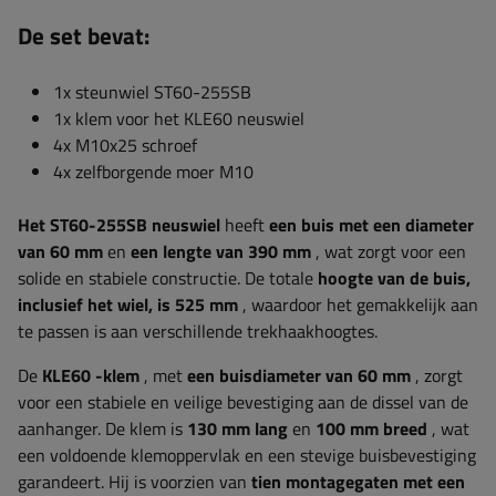
De set bevat:
1x steunwiel ST60-255SB
1x klem voor het KLE60 neuswiel
4x M10x25 schroef
4x zelfborgende moer M10
Het ST60-255SB neuswiel
heeft
een buis met een diameter
van 60 mm
en
een lengte van 390 mm
, wat zorgt voor een
solide en stabiele constructie. De totale
hoogte van de buis,
inclusief het wiel, is 525 mm
, waardoor het gemakkelijk aan
te passen is aan verschillende trekhaakhoogtes.
De
KLE60
-klem
, met
een buisdiameter van 60 mm
, zorgt
voor een stabiele en veilige bevestiging aan de dissel van de
aanhanger. De klem is
130 mm lang
en
100 mm breed
, wat
een voldoende klemoppervlak en een stevige buisbevestiging
garandeert. Hij is voorzien van
tien montagegaten met een