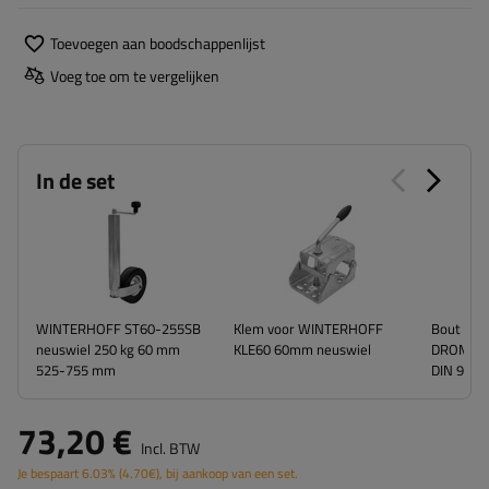
Toevoegen aan boodschappenlijst
Voeg toe om te vergelijken
In de set
WINTERHOFF ST60-255SB
Klem voor WINTERHOFF
Bout voo
neuswiel 250 kg 60 mm
KLE60 60mm neuswiel
DROMET 
525-755 mm
DIN 933
(
73,20 €
Incl. BTW
Je bespaart
6.03%
(
4.70
€
), bij aankoop van een set.