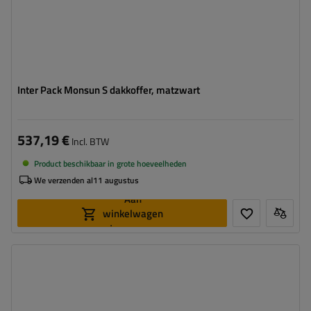
Inter Pack Monsun S dakkoffer, matzwart
537,19 €
Incl. BTW
Product beschikbaar in grote hoeveelheden
We verzenden al
11 augustus
Aan
winkelwagen
toevoegen
Capaciteit:
300 l
Lengte:
203 cm
Laadvermogen van de box:
75 kg