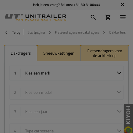
Heb je een vraag? Bel ons:
+31 30 3100444
Terug
Startpagina
Fietsendragers en dakdragers
Dakkoffers
Fietsendragers voor
Dakdragers
Sneeuwkettingen
de achterklep
1
Kies een merk
2
Kies een model
3
Kies een jaar
4
Type carrosserie