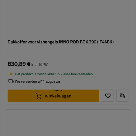
Dakkoffer voor vishengels INNO ROD BOX 290 (IF44BK)
830,89 €
Incl. BTW
Het product is beschikbaar in kleine hoeveelheden
We verzenden al
11 augustus
Aan
winkelwagen
toevoegen
Capaciteit:
420 l
Lengte:
191 cm
Laadvermogen van de box:
75 kg