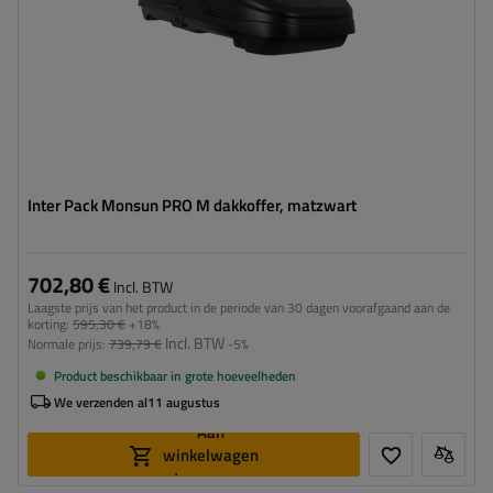
Inter Pack Monsun PRO M dakkoffer, matzwart
702,80 €
Incl. BTW
Laagste prijs van het product in de periode van 30 dagen voorafgaand aan de
korting:
595,30 €
+18%
Incl. BTW
Normale prijs:
739,79 €
-5%
Product beschikbaar in grote hoeveelheden
We verzenden al
11 augustus
Aan
winkelwagen
toevoegen