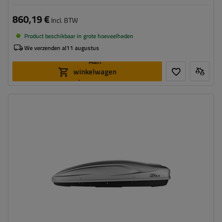
860,19 €
Incl. BTW
Product beschikbaar in grote hoeveelheden
We verzenden al
11 augustus
Aan
winkelwagen
toevoegen
Capaciteit:
390 l
Lengte:
193 cm
Laadvermogen van de box:
75 kg
Kleur:
zilver kevlar
Opening:
tweezijdig
aerodynamische vorm
eenvoudig monteren – Flexi Fit G2