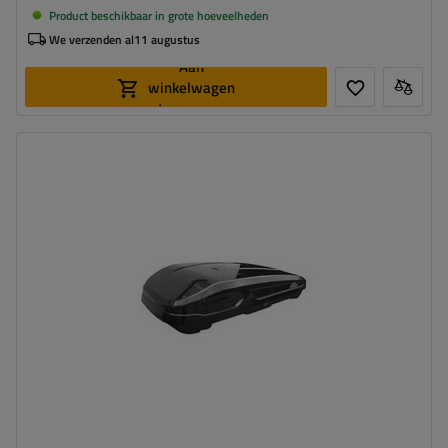
Product beschikbaar in grote hoeveelheden
We verzenden al
11 augustus
Aan
winkelwagen
toevoegen
Capaciteit:
470 l
Lengte:
186 cm
Laadvermogen van de box:
75 kg
Kleur:
zwart mat
Opening:
tweezijdig
ruime constructie
eenvoudig monteren – Rapid Fit