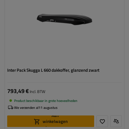
Kleur:
glanzend zwart
Opening:
tweezijdig
aerodynamische vorm
laagste box – ideaal voor lage garages
Inter Pack Skugga L 660 dakkoffer, glanzend zwart
793,49 €
Incl. BTW
Product beschikbaar in grote hoeveelheden
We verzenden al
11 augustus
Aan
winkelwagen
toevoegen