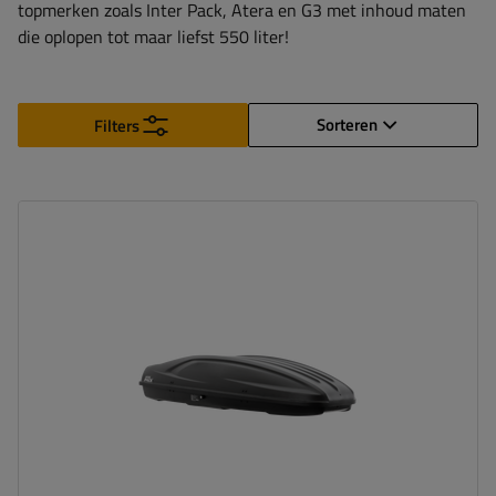
topmerken zoals Inter Pack, Atera en G3 met inhoud maten
die oplopen tot maar liefst 550 liter!
Sorteren
Filters
Capaciteit:
390 l
Lengte:
193 cm
Laadvermogen van de box:
75 kg
Kleur:
zwart kevlar
Opening:
tweezijdig
aerodynamische vorm
eenvoudig monteren – Flexi Fit G2