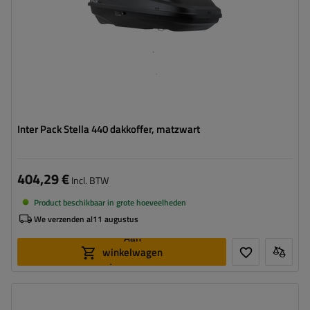
Inter Pack Stella 440 dakkoffer, matzwart
404,29 €
Incl. BTW
Product beschikbaar in grote hoeveelheden
We verzenden al
11 augustus
Aan
winkelwagen
toevoegen
Capaciteit:
240 l