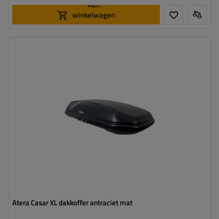
Aan
winkelwagen
toevoegen
Capaciteit:
540 l
Lengte:
215 cm
Laadvermogen van de box:
75 kg
Kleur:
antraciet mat
Opening:
tweezijdig
aerodynamische vorm
Safe Guard beveiligingssysteem
Atera Casar XL dakkoffer antraciet mat