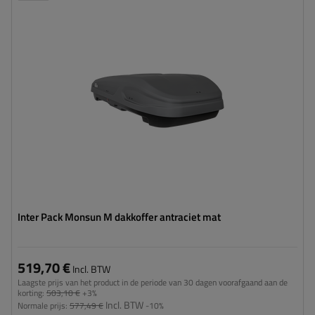
Capaciteit:
470 l
Lengte:
186 cm
Laadvermogen van de box:
75 kg
Kleur:
antraciet mat
Opening:
tweezijdig
ruime constructie
eenvoudig monteren – Rapid Fit
Inter Pack Monsun M dakkoffer antraciet mat
519,70 €
Incl. BTW
Laagste prijs van het product in de periode van 30 dagen voorafgaand aan de
korting:
503,10 €
+3%
Incl. BTW
Normale prijs:
577,49 €
-10%