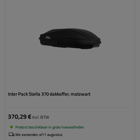
Lengte:
134 cm
Laadvermogen van de box:
50 kg
Kleur:
zwart mat
Opening:
eenzijdig
compacte constructie
eenvoudig monteren – Flexi Fit G2
Inter Pack Stella 370 dakkoffer, matzwart
370,29 €
Incl. BTW
Product beschikbaar in grote hoeveelheden
We verzenden al
11 augustus