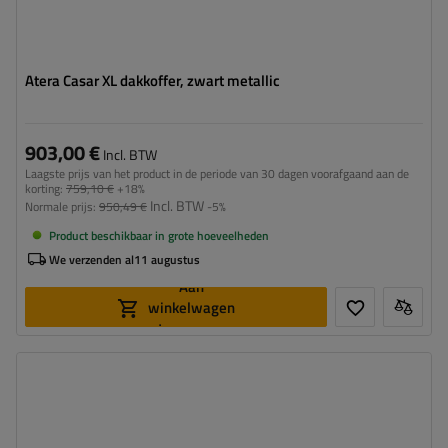
Atera Casar XL dakkoffer, zwart metallic
903,00 €
Incl. BTW
Laagste prijs van het product in de periode van 30 dagen voorafgaand aan de
korting:
759,10 €
+18%
Incl. BTW
Normale prijs:
950,49 €
-5%
Product beschikbaar in grote hoeveelheden
We verzenden al
11 augustus
Aan
winkelwagen
toevoegen
Capaciteit:
460 l
Lengte:
185 cm
Laadvermogen van de box:
75 kg