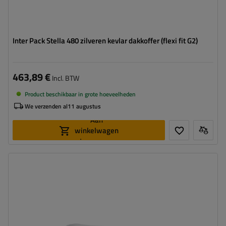
Inter Pack Stella 480 zilveren kevlar dakkoffer (flexi fit G2)
463,89 €
Incl. BTW
Product beschikbaar in grote hoeveelheden
We verzenden al
11 augustus
Aan
winkelwagen
toevoegen
Capaciteit:
300 l
Lengte:
203 cm
Laadvermogen van de box:
75 kg
Kleur:
witte glans
Opening:
tweezijdig