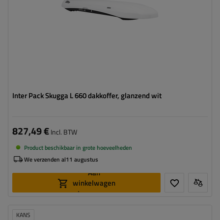
aerodynamische vorm
laagste box – ideaal voor lage garages
Inter Pack Skugga L 660 dakkoffer, glanzend wit
827,49 €
Incl. BTW
Product beschikbaar in grote hoeveelheden
We verzenden al
11 augustus
Aan
winkelwagen
toevoegen
KANS