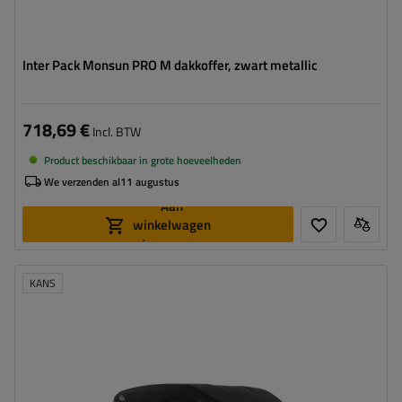
Inter Pack Monsun PRO M dakkoffer, zwart metallic
718,69 €
Incl. BTW
Product beschikbaar in grote hoeveelheden
We verzenden al
11 augustus
Aan
winkelwagen
toevoegen
KANS
Capaciteit:
470 l
Lengte:
186 cm
Laadvermogen van de box:
75 kg
Opening:
tweezijdig
Kleur:
zwart mat
hoog draagvermogen
Smart Lock beveiligingssysteem