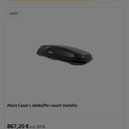
toevoegen
KANS
Capaciteit:
420 l
Lengte:
191 cm
Laadvermogen van de box:
75 kg
Kleur:
zwart mat
Opening:
tweezijdig
aerodynamische vorm
Safe Guard beveiligingssysteem
Atera Casar L dakkoffer zwart metallic
867,20 €
Incl. BTW