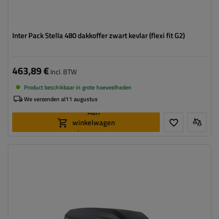
Inter Pack Stella 480 dakkoffer zwart kevlar (flexi fit G2)
463,89 €
Incl. BTW
Product beschikbaar in grote hoeveelheden
We verzenden al
11 augustus
Aan
winkelwagen
toevoegen
Capaciteit:
360 l
Lengte:
146 cm
Laadvermogen van de box:
75 kg
Kleur:
zwart mat
Opening:
tweezijdig
hoog draagvermogen
compacte constructie