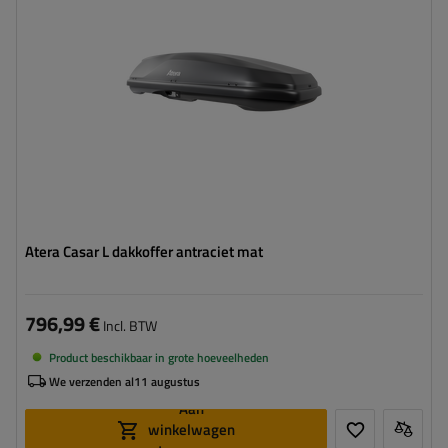
Kleur:
antraciet mat
Opening:
tweezijdig
aerodynamische vorm
Safe Guard beveiligingssysteem
Atera Casar L dakkoffer antraciet mat
796,99 €
Incl. BTW
Product beschikbaar in grote hoeveelheden
We verzenden al
11 augustus
Aan
winkelwagen