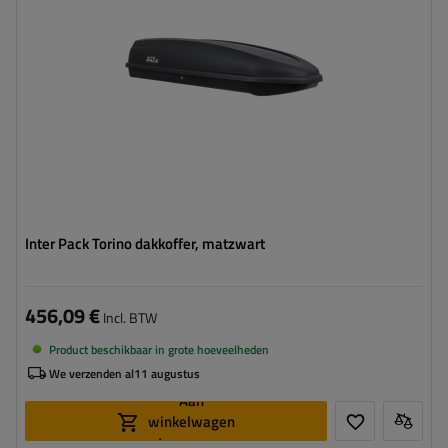
Kleur:
zwart mat
Opening:
eenzijdig
hoog draagvermogen
lichtgewicht constructie
Inter Pack Torino dakkoffer, matzwart
456,09 €
Incl. BTW
Product beschikbaar in grote hoeveelheden
We verzenden al
11 augustus
Aan
winkelwagen
toevoegen