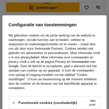
Aan
winkelwagen
toevoegen
KANS
Configuratie van toestemmingen
Capaciteit:
550 l
Lengte:
206 cm
Wij gebruiken cookies om de juiste werking van de website te
Laadvermogen van de box:
75 kg
waarborgen, sociale functies aan te bieden, verkeer te
Kleur:
zwart mat
analyseren en marketingactiviteiten uit te voeren – zowel door
Opening:
tweezijdig
ons als door onze Vertrouwde Partners. Cookies worden ook
gebruikt om advertenties te personaliseren. Meer informatie vindt
ruime constructie
eenvoudig monteren – Rapid Fit
u in ons
privacybeleid
. Meer informatie over voorwaarden en
privacy vindt u ook op de pagina
Privacy en Voorwaarden van
Google
. Door dit bericht te accepteren, gaat u akkoord met het
opslaan van cookies op uw apparaat. U kunt de voorwaarden
voor opslag of toegang instellen via het tabblad "Cookie-
instellingen". U kunt uw toestemming op elk moment intrekken
door de cookies uit de browser van het betreffende apparaat te
verwijderen.
Inter Pack Monsun L dakkoffer, matzwart
Altijd
Functionele cookies (noodzakelijk)
actief