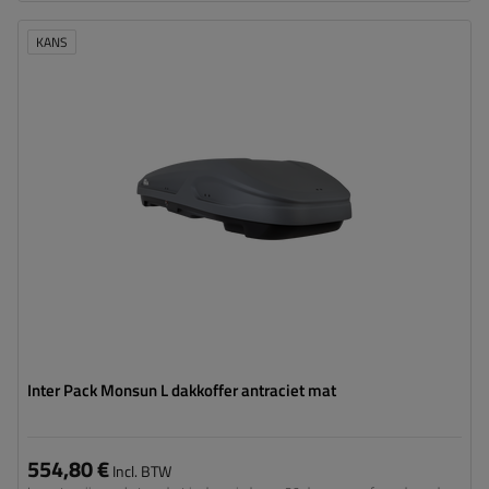
KANS
Capaciteit:
550 l
Lengte:
206 cm
Laadvermogen van de box:
75 kg
Kleur:
antraciet mat
Opening:
tweezijdig
ruime constructie
eenvoudig monteren – Rapid Fit
Inter Pack Monsun L dakkoffer antraciet mat
554,80 €
Incl. BTW