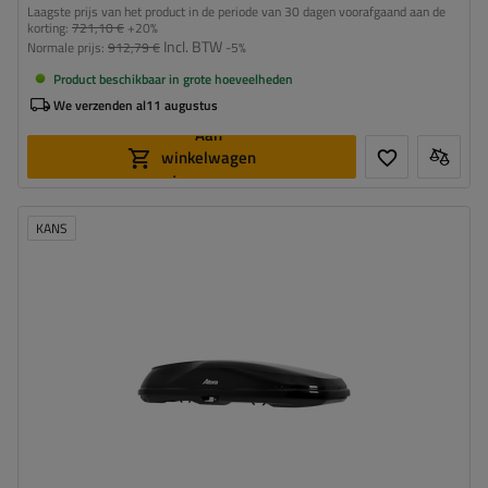
Laagste prijs van het product in de periode van 30 dagen voorafgaand aan de
korting:
721,10 €
+20%
Incl. BTW
Normale prijs:
912,79 €
-5%
Product beschikbaar in grote hoeveelheden
We verzenden al
11 augustus
Aan
winkelwagen
toevoegen
KANS
Capaciteit:
540 l
Lengte:
215 cm
Laadvermogen van de box:
75 kg
Kleur:
zwart mat
Opening:
tweezijdig
aerodynamische vorm
Safe Guard beveiligingssysteem