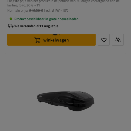
Laagste prijs van het product in de periode van 30 dagen voorafgaand aan de
korting:
546,30 €
+1%
Incl. BTW
Normale prijs:
616,39 €
-10%
Product beschikbaar in grote hoeveelheden
We verzenden al
11 augustus
Aan
winkelwagen
toevoegen
Capaciteit:
470 l
Lengte:
186 cm
Laadvermogen van de box:
75 kg
Opening:
tweezijdig
Kleur:
zwart metallic
hoog draagvermogen
Smart Lock beveiligingssysteem