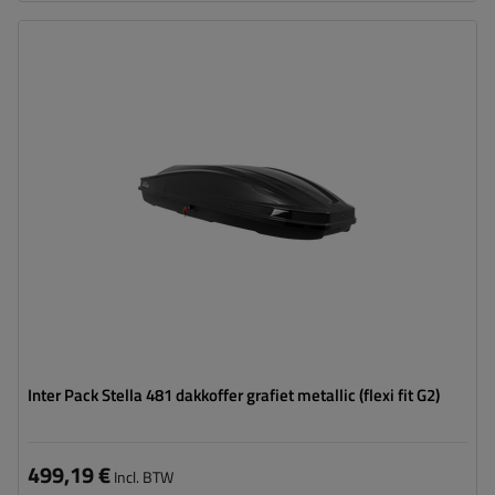
Capaciteit:
390 l
Lengte:
195 cm
Laadvermogen van de box:
75 kg
Kleur:
grafiet metallic
Opening:
tweezijdig
aerodynamische vorm
eenvoudig monteren – Flexi Fit G2
Inter Pack Stella 481 dakkoffer grafiet metallic (flexi fit G2)
499,19 €
Incl. BTW