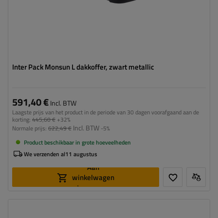
Inter Pack Monsun L dakkoffer, zwart metallic
591,40 €
Incl. BTW
Laagste prijs van het product in de periode van 30 dagen voorafgaand aan de
korting:
445,60 €
+32%
Incl. BTW
Normale prijs:
622,49 €
-5%
Product beschikbaar in grote hoeveelheden
We verzenden al
11 augustus
Aan
winkelwagen
toevoegen
Capaciteit:
470 l