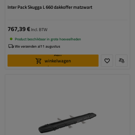
Inter Pack Skugga L 660 dakkoffer matzwart
767,39 €
Incl. BTW
Product beschikbaar in grote hoeveelheden
We verzenden al
11 augustus
Aan
winkelwagen
toevoegen
Laadvermogen van de box:
10 kg
Kleur:
zwart mat
Opening:
eenzijdig
możliwość rozbudowy
łatwy i szybki montaż