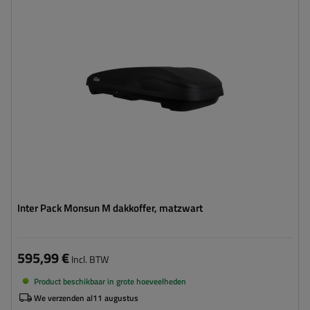
Lengte:
186 cm
Laadvermogen van de box:
75 kg
Kleur:
zwart mat
Opening:
tweezijdig
ruime constructie
eenvoudig monteren – Rapid Fit
Inter Pack Monsun M dakkoffer, matzwart
595,99 €
Incl. BTW
Product beschikbaar in grote hoeveelheden
We verzenden al
11 augustus