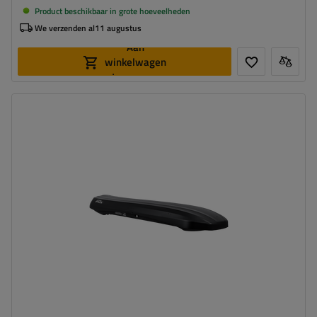
Product beschikbaar in grote hoeveelheden
We verzenden al
11 augustus
Aan
winkelwagen
toevoegen
Capaciteit:
300 l
Lengte:
203 cm
Laadvermogen van de box:
75 kg
Kleur:
zwart mat
Opening:
tweezijdig
aerodynamische vorm
laagste box – ideaal voor lage garages