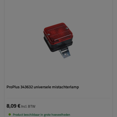
Montagepagina:
universeel
Lichtbron:
lamp
Spanning:
12 V
Type verbinding:
draad
Lampfuncties:
Mistlamp
ProPlus 343632 universele mistachterlamp
8,09 €
Incl. BTW
Product beschikbaar in grote hoeveelheden