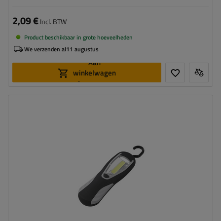
2,09 €
Incl. BTW
Product beschikbaar in grote hoeveelheden
We verzenden al
11 augustus
Aan
winkelwagen
toevoegen
Vermogen:
3 W
Lichtstroom:
300 lm
Lichtbron:
LED