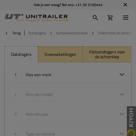
Heb je een vraag? Bel ons:
+31 30 3100444
Terug
Startpagina
Kampeeraccessoires
Elektriciteit en stroomv
Fietsendragers voor
Dakdragers
Sneeuwkettingen
de achterklep
1
Kies een merk
2
Kies een model
3
Kies een jaar
4
Type carrosserie