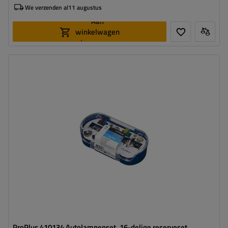
We verzenden al
11 augustus
Aan
winkelwagen
toevoegen
ProPlus 410134 Autolampenset, 16-delige reserveset