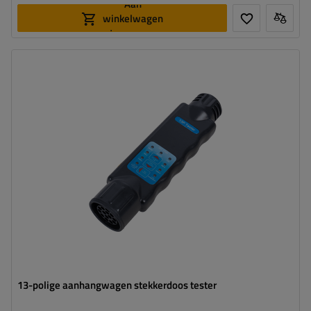
Aan
winkelwagen
toevoegen
Connectie:
13 PINS
13-polige aanhangwagen stekkerdoos tester