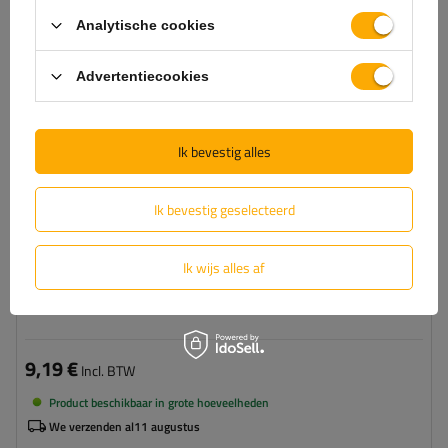
Analytische cookies
Advertentiecookies
Ik bevestig alles
Ik bevestig geselecteerd
Ik wijs alles af
7-polige aanhangerstekker-tester
9,19 €
Incl. BTW
Product beschikbaar in grote hoeveelheden
We verzenden al
11 augustus