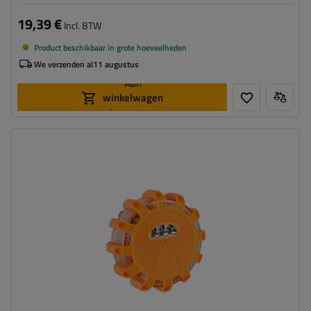
19,39 €
Incl. BTW
Product beschikbaar in grote hoeveelheden
We verzenden al
11 augustus
Aan
winkelwagen
toevoegen
Lichtbron:
LED
Aantal LED's:
15
Breedte:
100 mm