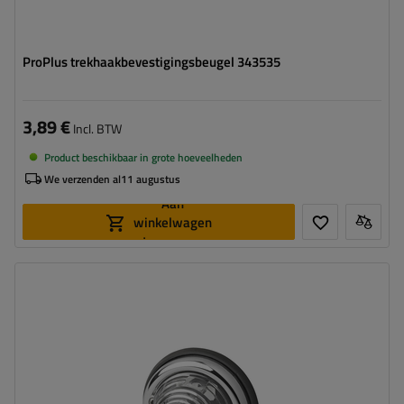
ProPlus trekhaakbevestigingsbeugel 343535
3,89 €
Incl. BTW
Product beschikbaar in grote hoeveelheden
We verzenden al
11 augustus
Aan
winkelwagen
toevoegen
Montagepagina:
universeel
Lichtbron:
lamp
Spanning:
12/24 V
Lampfuncties:
breedtelicht