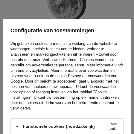
Configuratie van toestemmingen
Wij gebruiken cookies om de juiste werking van de website te
waarborgen, sociale functies aan te bieden, verkeer te
ProPlus 343705PM Markerlamp Universeel Wit
analyseren en marketingactiviteiten uit te voeren – zowel door
ons als door onze Vertrouwde Partners. Cookies worden ook
gebruikt om advertenties te personaliseren. Meer informatie vindt
u in ons
privacybeleid
. Meer informatie over voorwaarden en
3,29 €
privacy vindt u ook op de pagina
Incl. BTW
Privacy en Voorwaarden van
Google
. Door dit bericht te accepteren, gaat u akkoord met het
Product beschikbaar in grote hoeveelheden
opslaan van cookies op uw apparaat. U kunt de voorwaarden
voor opslag of toegang instellen via het tabblad "Cookie-
We verzenden al
11 augustus
instellingen". U kunt uw toestemming op elk moment intrekken
Aan
door de cookies uit de browser van het betreffende apparaat te
winkelwagen
verwijderen.
toevoegen
Altijd
Functionele cookies (noodzakelijk)
actief
Connectie:
7 PIN