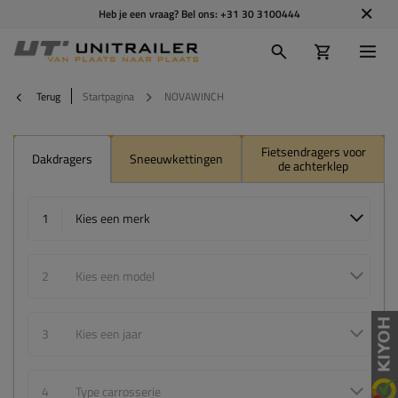
Heb je een vraag? Bel ons:
+31 30 3100444
Terug
Startpagina
NOVAWINCH
Fietsendragers voor
Dakdragers
Sneeuwkettingen
de achterklep
1
Kies een merk
2
Kies een model
3
Kies een jaar
4
Type carrosserie