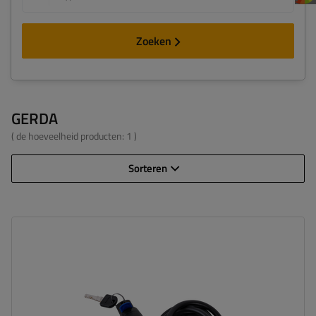
Zoeken
GERDA
( de hoeveelheid producten:
1
)
Sorteren
Lengte:
150 cm
Diameter:
8 mm