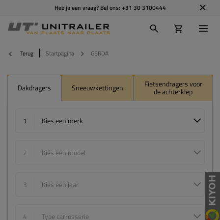
Heb je een vraag? Bel ons:
+31 30 3100444
Terug
Startpagina
GERDA
Fietsendragers voor
Dakdragers
Sneeuwkettingen
de achterklep
1
Kies een merk
2
Kies een model
3
Kies een jaar
4
Type carrosserie