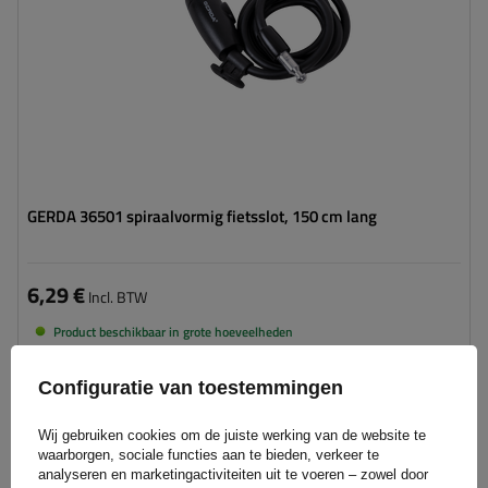
GERDA 36501 spiraalvormig fietsslot, 150 cm lang
6,29 €
Incl. BTW
Product beschikbaar in grote hoeveelheden
We verzenden al
11 augustus
Aan
Configuratie van toestemmingen
winkelwagen
toevoegen
Wij gebruiken cookies om de juiste werking van de website te
waarborgen, sociale functies aan te bieden, verkeer te
analyseren en marketingactiviteiten uit te voeren – zowel door