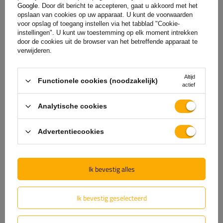
Google
. Door dit bericht te accepteren, gaat u akkoord met het
opslaan van cookies op uw apparaat. U kunt de voorwaarden
voor opslag of toegang instellen via het tabblad "Cookie-
Hulp
instellingen". U kunt uw toestemming op elk moment intrekken
door de cookies uit de browser van het betreffende apparaat te
verwijderen.
Heb je vragen over de keuze of het gebruik van onze
producten? Neem contact met ons op! De specialisten van
Altijd
Functionele cookies (noodzakelijk)
actief
Unitrailer geven je graag alle informatie.
Analytische cookies
+31 30 3100444
unitrailer@utrailer.nl
Advertentiecookies
Ik bevestig alles
Specificaties
Ik bevestig geselecteerd
Levering