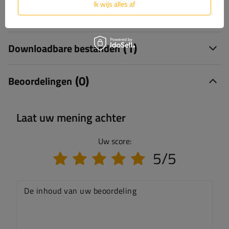
Ik wijs alles af
Stel uw vraag
(1)
Downloadbare bestanden
(0)
Beoordelingen
Laat uw mening achter
Uw score:
5/5
De inhoud van uw beoordeling