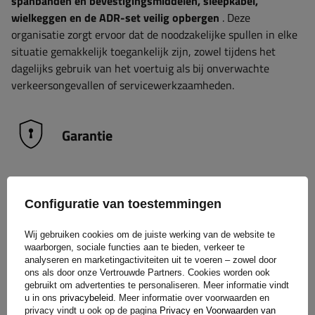
spanbanden en bevestigingsmiddelen, sleepkabel,
wielkeggen en de ADR-set veilig opbergen
. Deze
organisatie zorgt ervoor dat de noodzakelijke spullen in elke
situatie gemakkelijk toegankelijk zijn, zowel tijdens het
dagelijks gebruik van het voertuig als bij onverwachte
verkeersongevallen of servicewerkzaamheden.
Garantie
Bij aankoop van elk product uit ons assortiment krijg je 2
jaar garantie.
Op deze manier kun je het gebruiken zonder je
Configuratie van toestemmingen
zorgen te maken over de gevolgen van een eventuele
storing. Met het oog op jouw tevredenheid hebben we het
Wij gebruiken cookies om de juiste werking van de website te
waarborgen, sociale functies aan te bieden, verkeer te
proces voor het indienen van een eventuele klacht zo
analyseren en marketingactiviteiten uit te voeren – zowel door
eenvoudig mogelijk gemaakt - het enige wat je hoeft te doen
ons als door onze Vertrouwde Partners. Cookies worden ook
is
het formulier dat beschikbaar is op onze website in te
gebruikt om advertenties te personaliseren. Meer informatie vindt
u in ons
privacybeleid
. Meer informatie over voorwaarden en
vullen en op te sturen.
privacy vindt u ook op de pagina
Privacy en Voorwaarden van