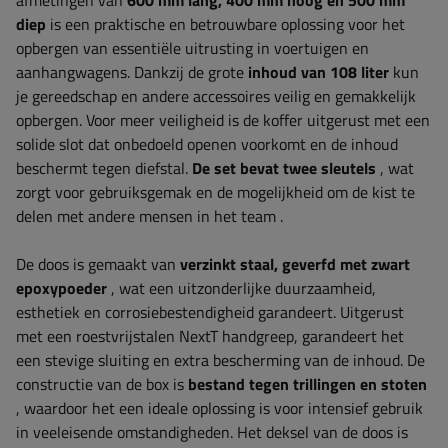
afmetingen van
600 mm lang, 400 mm hoog en 500 mm
diep
is een praktische en betrouwbare oplossing voor het
opbergen van essentiële uitrusting in voertuigen en
aanhangwagens. Dankzij de grote
inhoud van 108 liter
kun
je gereedschap en andere accessoires veilig en gemakkelijk
opbergen.
Voor meer veiligheid is de koffer uitgerust met een
solide slot dat onbedoeld openen voorkomt en de inhoud
beschermt tegen diefstal.
De set bevat twee sleutels
, wat
zorgt voor gebruiksgemak en de mogelijkheid om de kist te
delen met andere mensen in het team
.
De doos is gemaakt van
verzinkt staal, geverfd met zwart
epoxypoeder
, wat een uitzonderlijke duurzaamheid,
esthetiek en corrosiebestendigheid garandeert. Uitgerust
met een roestvrijstalen NextT handgreep, garandeert het
een stevige sluiting en extra bescherming van de inhoud. De
constructie van de box is
bestand tegen trillingen en stoten
, waardoor het een ideale oplossing is voor intensief gebruik
in veeleisende omstandigheden. Het deksel van de doos is