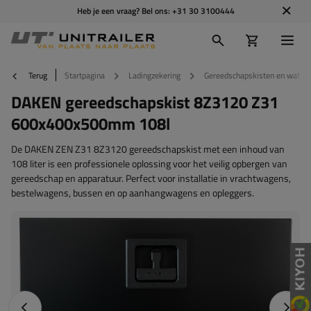
Heb je een vraag? Bel ons:
+31 30 3100444
Terug
Startpagina
Ladingzekering
Gereedschapskisten en watert
DAKEN gereedschapskist 8Z3120 Z31
600x400x500mm 108l
De DAKEN ZEN Z31 8Z3120 gereedschapskist met een inhoud van
108 liter is een professionele oplossing voor het veilig opbergen van
gereedschap en apparatuur. Perfect voor installatie in vrachtwagens,
bestelwagens, bussen en op aanhangwagens en opleggers.
Vorige foto
Napraw