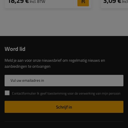
18,29 €
3,09 €
Incl. BTW
Inc
Word lid
Meld je aan voor onze nieuwsbrief om regelmatig nieuws en
aanbiedingen te ontvangen
Vul uw emailadres in
Contactformulier Ik geef toestemming voor de verwerking van mijn persoonlijke gegevens in het contactformulier in overeenstemming met de Verordening van het Europees Parlement en de Raad (EU)
Schrijf in