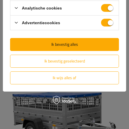
zeildoek met frame 80 cm
vangnetten
Analytische cookies
steunwiel met klem
vloermontages
Advertentiecookies
spatborden
vaste zijsteunen
antidiefstalbeveiliging
Ik bevestig alles
wielkeggen
aluminium afdekking
Ik bevestig geselecteerd
... en pas het dus aan uw behoeften aan!
Ik wijs alles af