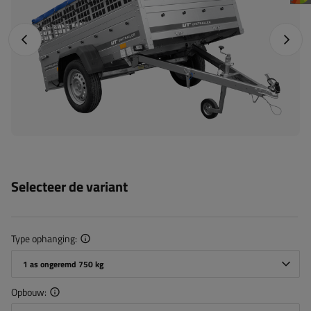
Vorige foto
Napraw
Selecteer de variant
Type ophanging
1 as ongeremd 750 kg
Opbouw