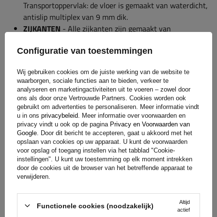
Transportoppervlak: de vloer is gemaakt van waterdicht,
antislip multiplex van 9 mm dik.
ZIJKANTEN
- Alle zijkanten zijn gemaakt van
gegalvaniseerd staal. De achterkant kan worden
Configuratie van toestemmingen
geopend. De gaaszijden kunnen indien nodig worden
verwijderd.
Wij gebruiken cookies om de juiste werking van de website te
PLATTE AFDEKKING
- Biedt bescherming voor uw lading
waarborgen, sociale functies aan te bieden, verkeer te
en aanhanger tegen weersomstandigheden. Verstevigd
analyseren en marketingactiviteiten uit te voeren – zowel door
en scheurvast.
ons als door onze Vertrouwde Partners. Cookies worden ook
gebruikt om advertenties te personaliseren. Meer informatie vindt
JOINT WHEEL
- duurzaam steunwiel van
u in ons
privacybeleid
. Meer informatie over voorwaarden en
gerenommeerde Duitse fabrikanten.
privacy vindt u ook op de pagina
Privacy en Voorwaarden van
Google
. Door dit bericht te accepteren, gaat u akkoord met het
opslaan van cookies op uw apparaat. U kunt de voorwaarden
voor opslag of toegang instellen via het tabblad "Cookie-
instellingen". U kunt uw toestemming op elk moment intrekken
U kunt de volgende accessoires voor de
door de cookies uit de browser van het betreffende apparaat te
verwijderen.
aanhanger aanschaffen:
Altijd
zijden tot 40 cm
Functionele cookies (noodzakelijk)
actief