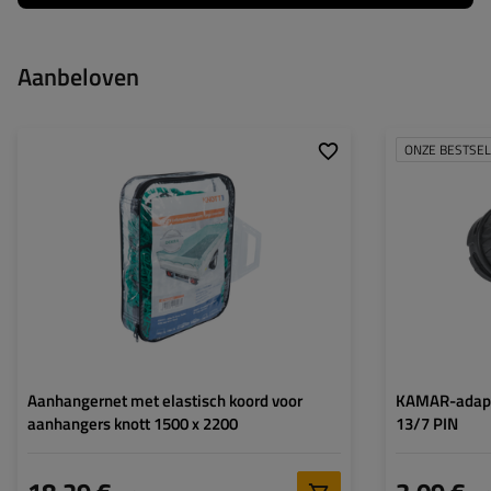
Aanbeloven
ONZE BESTSE
Kleur:
groen
Maat:
1500x2200 mm
Maat oogje:
35x35 mm
Rubberen koord:
6 mm
Aanhangernet met elastisch koord voor
KAMAR-adapte
aanhangers knott 1500 x 2200
13/7 PIN