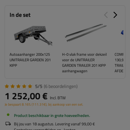
In de set
Autoaanhanger 200x125
H-0 vlak frame voor dekzeil
COMPLEET
UNITRAILER GARDEN 201
voor de UNITRAILER
130,9 C
KIPP
GARDEN TRAILER 201 KIPP
TRAILER 
aanhangwagen
AFDEKZE
5/5
(6
beoordelingen
)
1 252,00 €
Incl. BTW
Je bespaart
8.16%
(
111.31
€
), bij aankoop van een set.
Product beschikbaar in grote hoeveelheden
Bij jou van
18 augustus
. Levering vanaf
99,00 €
Controleer verzendtijden en -kosten