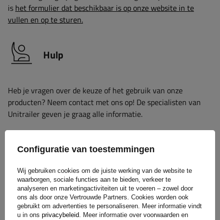
is
het formulier dat beschikbaar is op onze website in te
vullen en op te sturen.
Hulp
Heb je vragen over de keuze of het gebruik van onze
producten? Neem contact met ons op! De specialisten van
Unitrailer geven je graag alle informatie.
Configuratie van toestemmingen
+31 30 3100444
unitrailer@utrailer.nl
Wij gebruiken cookies om de juiste werking van de website te
waarborgen, sociale functies aan te bieden, verkeer te
analyseren en marketingactiviteiten uit te voeren – zowel door
ons als door onze Vertrouwde Partners. Cookies worden ook
Specificaties
gebruikt om advertenties te personaliseren. Meer informatie vindt
u in ons
privacybeleid
. Meer informatie over voorwaarden en