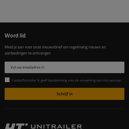
Word lid
Meld je aan voor onze nieuwsbrief om regelmatig nieuws en
aanbiedingen te ontvangen
Vul uw emailadres in
Contactformulier Ik geef toestemming voor de verwerking van mijn persoonlijke gegevens in het contactformulier in overeenstemming met de Verordening van het Europees Parlement en de Raad (EU)
Schrijf in