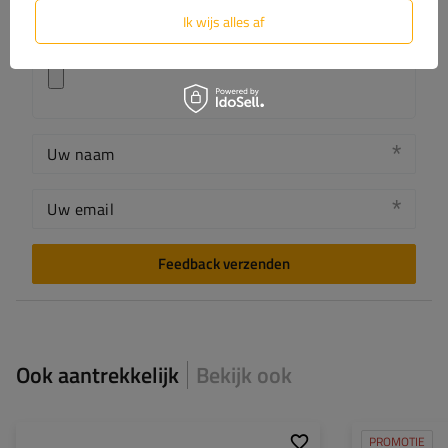
Ik wijs alles af
Voeg je eigen productfoto toe:
Uw naam
Uw email
Feedback verzenden
Ook aantrekkelijk
Bekijk ook
PROMOTIE