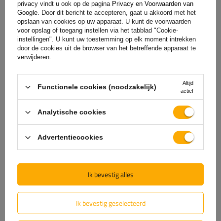
privacy vindt u ook op de pagina
Privacy en Voorwaarden van
Levering
Google
. Door dit bericht te accepteren, gaat u akkoord met het
opslaan van cookies op uw apparaat. U kunt de voorwaarden
voor opslag of toegang instellen via het tabblad "Cookie-
Stel uw vraag
instellingen". U kunt uw toestemming op elk moment intrekken
door de cookies uit de browser van het betreffende apparaat te
verwijderen.
(0)
Beoordelingen
Altijd
Functionele cookies (noodzakelijk)
actief
Laat uw mening achter
Analytische cookies
Uw score:
Advertentiecookies
5/5
Ik bevestig alles
De inhoud van uw beoordeling
Ik bevestig geselecteerd