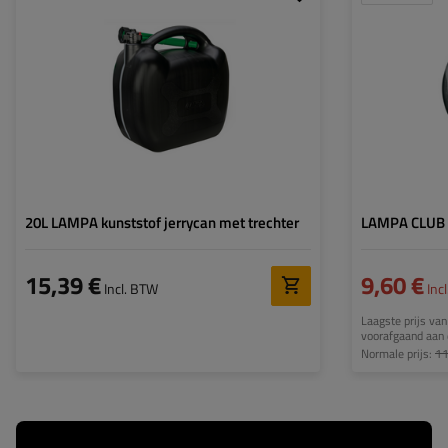
Capaciteit:
20 l
20L LAMPA kunststof jerrycan met trechter
LAMPA CLUB s
15,39 €
9,60 €
Incl. BTW
Inc
Laagste prijs van
voorafgaand aan 
Normale prijs:
11