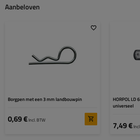
Aanbeloven
Breedte:
3 mm
Montagepagina:
Volledige lengte:
61 mm
Lichtbron:
Spanning:
Lampfuncties:
Kabel voor
markeringslampe
Borgpen met een 3 mm landbouwpin
HORPOL LD 6
universeel
0,69 €
Incl. BTW
7,49 €
Inc