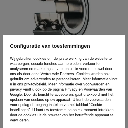
Configuratie van toestemmingen
Onderhoudsvrije lagers en eenvoudige
Wij gebruiken cookies om de juiste werking van de website te
montage
waarborgen, sociale functies aan te bieden, verkeer te
analyseren en marketingactiviteiten uit te voeren – zowel door
ons als door onze Vertrouwde Partners. Cookies worden ook
De assen zijn voorzien van dubbele hoekcontactkogellagers
gebruikt om advertenties te personaliseren. Meer informatie vindt
u in ons
privacybeleid
. Meer informatie over voorwaarden en
(compactlagers), die een levensduur van 250.000 km hebben.
privacy vindt u ook op de pagina
Privacy en Voorwaarden van
Ze zworden levenslang gesmeerd met een speciaal
Google
. Door dit bericht te accepteren, gaat u akkoord met het
waterverdringend vet dat het binnendringen van vet
opslaan van cookies op uw apparaat. U kunt de voorwaarden
voor opslag of toegang instellen via het tabblad "Cookie-
voorkomt. Extra beveiligingen, zoals dubbele
instellingen". U kunt uw toestemming op elk moment intrekken
naafafdichtingen, beschermen de mechanismen tegen water
door de cookies uit de browser van het betreffende apparaat te
en vuil. Dankzij het gestandaardiseerde aanhaalmoment is
verwijderen.
de montage van assen snel en eenvoudig.