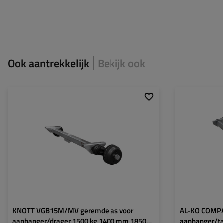
Ook aantrekkelijk
Bekijk ook
Draagvermogen enkele as:
1500 kg
Draagvermogen e
Montageafstand:
1400 mm
Montageafstand:
Naafafstand:
1850 mm
Naafafstand:
Steekmaat:
5x112
Steekmaat:
Naafgat:
min. 67 mm
Naafgat:
KNOTT VGB15M/MV geremde as voor
AL-KO COMPA
aanhanger/drager 1500 kg 1400 mm 1850
aanhanger/