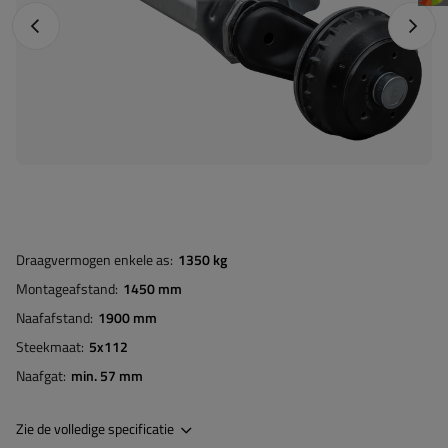
Vorige foto
Napraw
Draagvermogen enkele as
1350 kg
Montageafstand
1450 mm
Naafafstand
1900 mm
Steekmaat
5x112
Naafgat
min. 57 mm
Zie de volledige specificatie