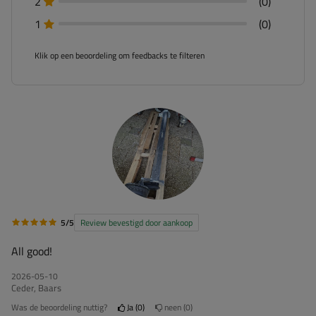
2
(0)
1
(0)
Klik op een beoordeling om feedbacks te filteren
5/5
Review bevestigd door aankoop
All good!
2026-05-10
Ceder, Baars
Was de beoordeling nuttig?
Ja
0
neen
0