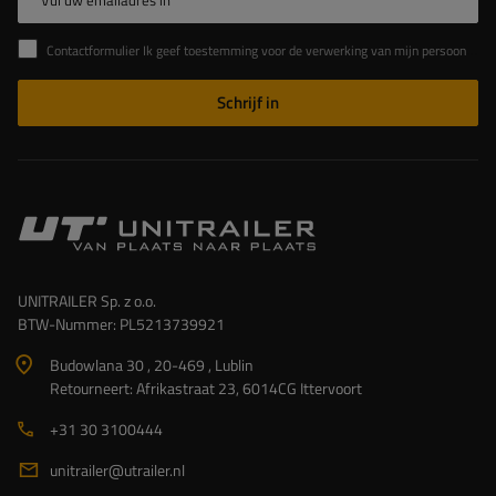
Contactformulier Ik geef toestemming voor de verwerking van mijn persoonlijke gegevens in het contactformulier in overeenstemming met de Verordening van het Europees Parlement en de Raad (EU)
Schrijf in
UNITRAILER Sp. z o.o.
BTW-Nummer: PL5213739921
Budowlana 30 , 20-469 , Lublin
Retourneert: Afrikastraat 23, 6014CG Ittervoort
+31 30 3100444
unitrailer@utrailer.nl