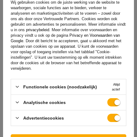
Wij gebruiken cookies om de juiste werking van de website te
waarborgen, sociale functies aan te bieden, verkeer te
analyseren en marketingactiviteiten uit te voeren – zowel door
ons als door onze Vertrouwde Partners. Cookies worden ook
gebruikt om advertenties te personaliseren. Meer informatie vindt
u in ons
privacybeleid
. Meer informatie over voorwaarden en
privacy vindt u ook op de pagina
Privacy en Voorwaarden van
Google
. Door dit bericht te accepteren, gaat u akkoord met het
opslaan van cookies op uw apparaat. U kunt de voorwaarden
voor opslag of toegang instellen via het tabblad "Cookie-
instellingen". U kunt uw toestemming op elk moment intrekken
Onderhoudsvrije lagers en eenvoudige
door de cookies uit de browser van het betreffende apparaat te
montage
verwijderen.
De assen zijn voorzien van dubbele hoekcontactkogellagers
Altijd
Functionele cookies (noodzakelijk)
actief
(compactlagers), die een levensduur van 250.000 km hebben.
Ze worden levenslang gesmeerd met een speciaal
Analytische cookies
waterverdringend vet dat het binnendringen van vet
voorkomt. Extra beveiligingen, zoals dubbele
Advertentiecookies
naafafdichtingen, beschermen de mechanismen tegen water
en vuil. Dankzij het gestandaardiseerde aanhaalmoment is
de montage van assen snel en eenvoudig.