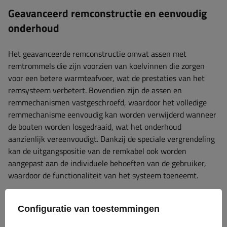
Geavanceerd remconstructie en eenvoudig
onderhoud
Het geavanceerde remconstructie omvat assen met
remtrommels die zijn voorzien van koelvinnen die zorgen
voor een betere warmteafvoer, wat de prestaties van het
remsysteem verbetert. Bovendien zijn de assen en
remmechanismen vastgeschroefd, waardoor het volledige
remmechanisme eenvoudig kan worden verwijderd wanneer
de bouten worden losgedraaid, wat het onderhoud
aanzienlijk vereenvoudigt. Dankzij de speciale vergrendeling
kan de uitgangspositie van de remkabel ook worden
aangepast aan de individuele behoeften van de gebruiker,
waardoor de functionaliteit van het systeem toeneemt.
Configuratie van toestemmingen