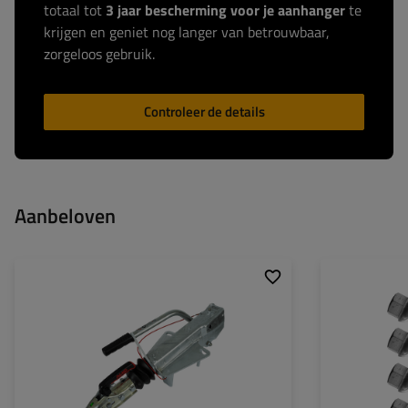
totaal tot
3 jaar bescherming voor je aanhanger
te
krijgen en geniet nog langer van betrouwbaar,
zorgeloos gebruik.
Controleer de details
Aanbeloven
Disselprofiel:
type V
Max. belasting:
1500 - 2700 kg
Kogeldruk:
120 kg