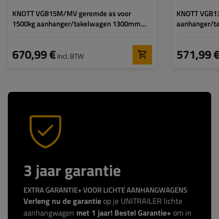
KNOTT VGB15M/MV geremde as voor
KNOTT VGB13
1500kg aanhanger/takelwagen 1300mm
aanhanger/t
1770mm 5x112
1850mm 5x1
670,99 €
571,99 
Incl. BTW
3 jaar garantie
EXTRA GARANTIE+ VOOR LICHTE AANHANGWAGENS
Verleng nu de garantie
op je UNITRAILER lichte
aanhangwagen
met 1 jaar! Bestel Garantie+
om in