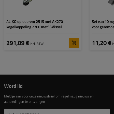
AL-KO oplooprem 251S met AK270
Set van 10 k
kogelkoppeling 2700 met V-dissel
voor geremde
291,09 €
11,20 €
Incl. BTW
I
Word lid
Meld je aan voor onze nieuwsbrief om regelmatig nieuws en
aanbiedingen te ontvangen
Vul uw emailadres in