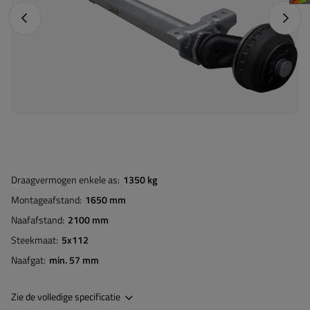
Vorige foto
Napraw
Draagvermogen enkele as
1350 kg
Montageafstand
1650 mm
Naafafstand
2100 mm
Steekmaat
5x112
Naafgat
min. 57 mm
Zie de volledige specificatie