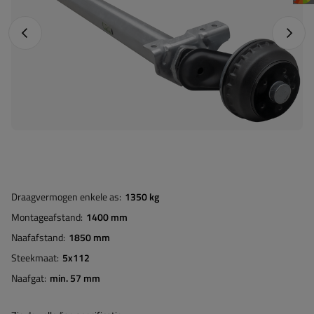
Vorige foto
Napraw
Draagvermogen enkele as
1350 kg
Montageafstand
1400 mm
Naafafstand
1850 mm
Steekmaat
5x112
Naafgat
min. 57 mm