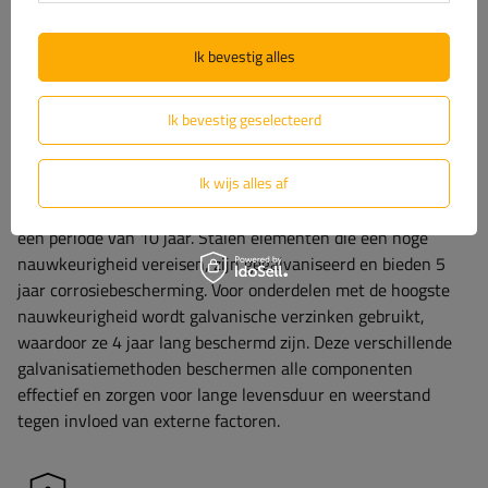
de montage van assen snel en eenvoudig.
Ik bevestig alles
Optimale corrosiebescherming
Ik bevestig geselecteerd
Het asprofiel, het frame en de behuizing van de
Ik wijs alles af
oploopinrichtingen zijn beschermd tegen corrosie dankzij
thermisch verzinken, wat een bescherming garandeert voor
een periode van 10 jaar. Stalen elementen die een hoge
nauwkeurigheid vereisen, zijn gegalvaniseerd en bieden 5
jaar corrosiebescherming. Voor onderdelen met de hoogste
nauwkeurigheid wordt galvanische verzinken gebruikt,
waardoor ze 4 jaar lang beschermd zijn. Deze verschillende
galvanisatiemethoden beschermen alle componenten
effectief en zorgen voor lange levensduur en weerstand
tegen invloed van externe factoren.