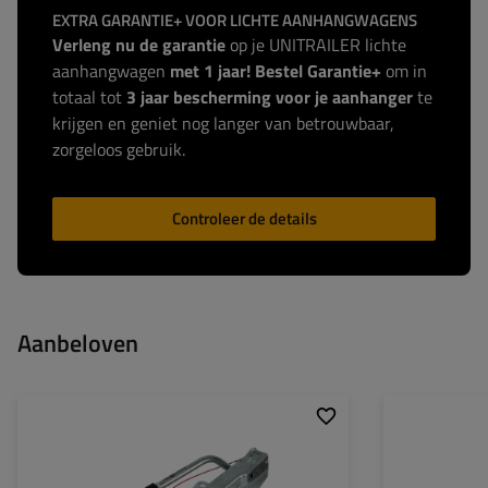
EXTRA GARANTIE+ VOOR LICHTE AANHANGWAGENS
Verleng nu de garantie
op je UNITRAILER lichte
aanhangwagen
met 1 jaar! Bestel Garantie+
om in
totaal tot
3 jaar bescherming voor je aanhanger
te
krijgen en geniet nog langer van betrouwbaar,
zorgeloos gebruik.
Controleer de details
Aanbeloven
Disselprofiel:
type V
Lengte van gelei
Max. belasting:
1500 - 2700 kg
Volledige lengte:
Kogeldruk:
120 kg