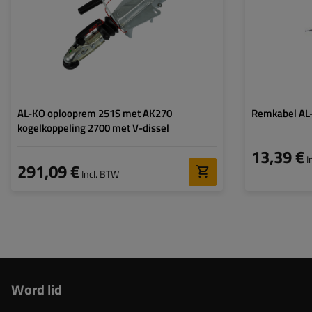
AL-KO oplooprem 251S met AK270
Remkabel AL
kogelkoppeling 2700 met V-dissel
13,39 €
I
291,09 €
Incl. BTW
Word lid