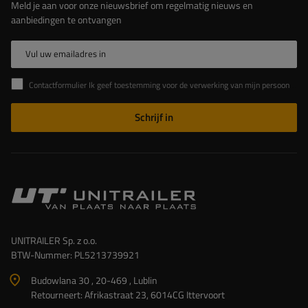
Meld je aan voor onze nieuwsbrief om regelmatig nieuws en
aanbiedingen te ontvangen
Vul uw emailadres in
Contactformulier Ik geef toestemming voor de verwerking van mijn persoonlijke gegevens in het contactformulier in overeenstemming met de Verordening van het Europees Parlement en de Raad (EU)
Schrijf in
UNITRAILER Sp. z o.o.
BTW-Nummer: PL5213739921
Budowlana 30 , 20-469 , Lublin
Retourneert: Afrikastraat 23, 6014CG Ittervoort