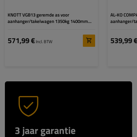
KNOTT VGB13 geremde as voor
AL-KO COMPA
aanhanger/takelwagen 1350kg 1400mm
aanhanger/
1850mm 5x112
4x100
571,99 €
539,99 
Incl. BTW
3 jaar garantie