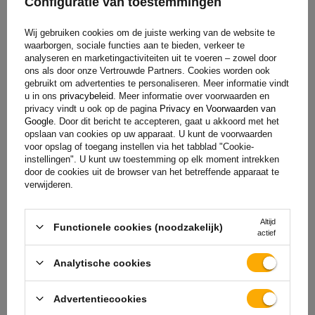
Configuratie van toestemmingen
Wij gebruiken cookies om de juiste werking van de website te
waarborgen, sociale functies aan te bieden, verkeer te
analyseren en marketingactiviteiten uit te voeren – zowel door
ons als door onze Vertrouwde Partners. Cookies worden ook
gebruikt om advertenties te personaliseren. Meer informatie vindt
u in ons
privacybeleid
. Meer informatie over voorwaarden en
privacy vindt u ook op de pagina
Privacy en Voorwaarden van
Google
. Door dit bericht te accepteren, gaat u akkoord met het
opslaan van cookies op uw apparaat. U kunt de voorwaarden
voor opslag of toegang instellen via het tabblad "Cookie-
Onderhoudsvrije lagers en eenvoudige
instellingen". U kunt uw toestemming op elk moment intrekken
montage
door de cookies uit de browser van het betreffende apparaat te
verwijderen.
De assen zijn voorzien van dubbele hoekcontactkogellagers
Altijd
(compactlagers), die een levensduur van 250.000 km hebben.
Functionele cookies (noodzakelijk)
actief
Ze worden levenslang gesmeerd met een speciaal
waterverdringend vet dat het binnendringen van vet
Analytische cookies
voorkomt. Extra beveiligingen, zoals dubbele
naafafdichtingen, beschermen de mechanismen tegen water
Advertentiecookies
en vuil. Dankzij het gestandaardiseerde aanhaalmoment is