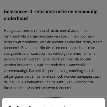
Geavanceerd remconstructie en eenvoudig
onderhoud
Het geavanceerde remconstructie omvat assen met
remtrommels die zijn voorzien van koelvinnen voor een
betere warmteafvoer, wat de prestaties van het remsysteem
toeneemt. Bovendien zijn de assen en remmechanismen
vastgeschroefd, waardoor het volledige remmechanisme
eenvoudig kan worden verwijderd wanneer de bouten
worden losgedraaid, wat het onderhoud aanzienlijk
vereenvoudigt. Dankzij de speciale vergrendeling kan de
uitgangspositie van de remkabel ook worden aangepast aan
de individuele behoeften van de gebruiker, waardoor de
functionaliteit van het systeem toeneemt.