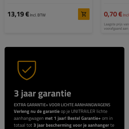
13,19 €
0,70 €
Incl. BTW
Inc
Laagste prijs van
voorafgaand aan 
3 jaar garantie
EXTRA GARANTIE+ VOOR LICHTE AANHANGWAGENS
Verleng nu de garantie
op je UNITRAILER lichte
aanhangwagen
met 1 jaar! Bestel Garantie+
om in
totaal tot
3 jaar bescherming voor je aanhanger
te