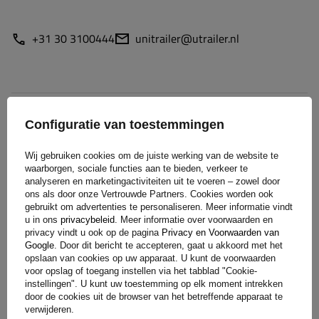
+31 30 3100444
unitrailer@utrailer.nl
Specificaties
Configuratie van toestemmingen
Levering
Wij gebruiken cookies om de juiste werking van de website te
waarborgen, sociale functies aan te bieden, verkeer te
analyseren en marketingactiviteiten uit te voeren – zowel door
Stel uw vraag
ons als door onze Vertrouwde Partners. Cookies worden ook
gebruikt om advertenties te personaliseren. Meer informatie vindt
u in ons
privacybeleid
. Meer informatie over voorwaarden en
privacy vindt u ook op de pagina
Privacy en Voorwaarden van
(0)
Beoordelingen
Google
. Door dit bericht te accepteren, gaat u akkoord met het
opslaan van cookies op uw apparaat. U kunt de voorwaarden
voor opslag of toegang instellen via het tabblad "Cookie-
instellingen". U kunt uw toestemming op elk moment intrekken
Laat uw mening achter
door de cookies uit de browser van het betreffende apparaat te
verwijderen.