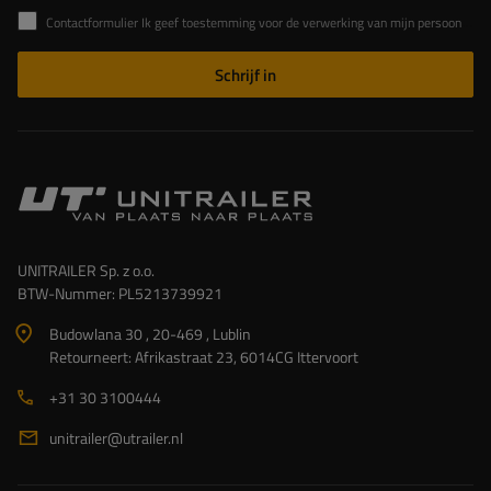
Contactformulier Ik geef toestemming voor de verwerking van mijn persoonlijke gegevens in het contactformulier in overeenstemming met de Verordening van het Europees Parlement en de Raad (EU)
Schrijf in
UNITRAILER Sp. z o.o.
BTW-Nummer: PL5213739921
Budowlana 30 , 20-469 , Lublin
Retourneert: Afrikastraat 23, 6014CG Ittervoort
+31 30 3100444
unitrailer@utrailer.nl