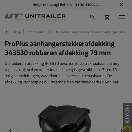
Heb je een vraag? Bel ons:
+31 30 3100444
Terug
Startpagina
Onderdelen en Accessoires voor aanhangwagens
ProPlus aanhangerstekkerafdekking
343530 rubberen afdekking 79 mm
De rubberen afdekking 343530 beschermt de trekhaakaansluiting
tegen vocht, vuil en weersinvloeden. Hij is geschikt voor 7- en 13-
polige aansluitingen, waardoor hij universeel toepasbaar is. De
afdekking verhoogt de duurzaamheid en betrouwbaarheid van het
Vorige foto
Napraw