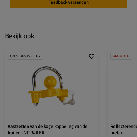
Feedback verzenden
Bekijk ook
ONZE BESTSELLER
PROMOTIE
Breedte:
150 mm
Breedte:
Hoogte:
130 mm
Haakbaldiameter:
50 mm
Vastzetten van de kogelkoppeling van de
Reflecterend
trailer UNITRAILER
meter.