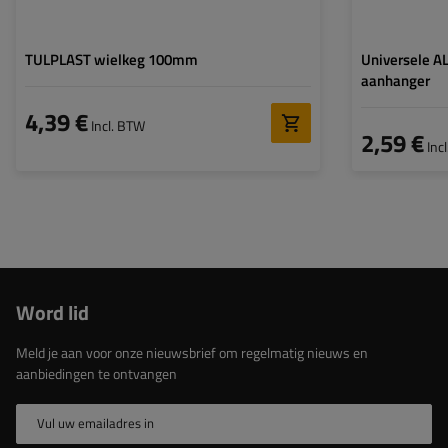
TULPLAST wielkeg 100mm
Universele A
aanhanger
4,39 €
Incl. BTW
2,59 €
Inc
Word lid
Meld je aan voor onze nieuwsbrief om regelmatig nieuws en
aanbiedingen te ontvangen
Vul uw emailadres in