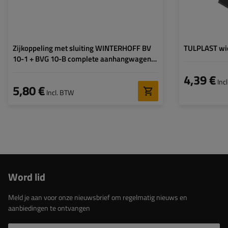
Zijkoppeling met sluiting WINTERHOFF BV
TULPLAST wi
10-1 + BVG 10-B complete aanhangwagen
zijsluiting
4,39 €
Inc
5,80 €
Incl. BTW
Word lid
Meld je aan voor onze nieuwsbrief om regelmatig nieuws en
aanbiedingen te ontvangen