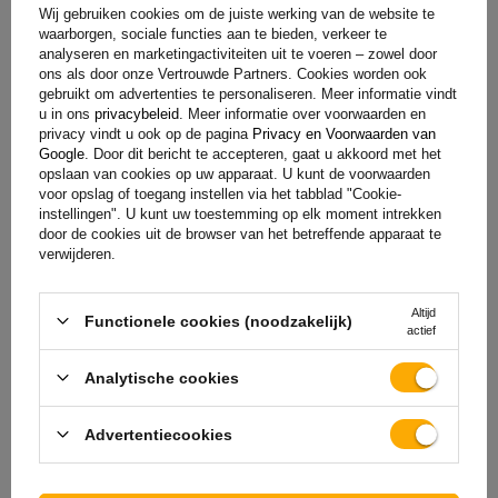
Wij gebruiken cookies om de juiste werking van de website te
Garantie
waarborgen, sociale functies aan te bieden, verkeer te
analyseren en marketingactiviteiten uit te voeren – zowel door
ons als door onze Vertrouwde Partners. Cookies worden ook
gebruikt om advertenties te personaliseren. Meer informatie vindt
Bij aankoop van elk product uit ons assortiment krijg je 2
u in ons
privacybeleid
. Meer informatie over voorwaarden en
jaar garantie.
Op deze manier kun je het gebruiken zonder je
privacy vindt u ook op de pagina
Privacy en Voorwaarden van
Google
. Door dit bericht te accepteren, gaat u akkoord met het
zorgen te maken over de gevolgen van een eventuele
opslaan van cookies op uw apparaat. U kunt de voorwaarden
storing. Met het oog op jouw tevredenheid hebben we het
voor opslag of toegang instellen via het tabblad "Cookie-
proces voor het indienen van een eventuele klacht zo
instellingen". U kunt uw toestemming op elk moment intrekken
door de cookies uit de browser van het betreffende apparaat te
eenvoudig mogelijk gemaakt - het enige wat je hoeft te doen
verwijderen.
is
het formulier dat beschikbaar is op onze website in te
vullen en op te sturen.
Altijd
Functionele cookies (noodzakelijk)
actief
Hulp
Analytische cookies
Advertentiecookies
Heb je vragen over de keuze of het gebruik van onze
producten? Neem contact met ons op! De specialisten van