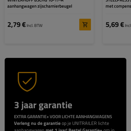
aanhangwagen zijscharnierbeugel
met compens
2,79 €
5,69 €
Incl. BTW
Inc
3 jaar garantie
EXTRA GARANTIE+ VOOR LICHTE AANHANGWAGENS
Verleng nu de garantie
op je UNITRAILER lichte
aanhangwagen
met 1 jaar! Bestel Garantie+
om in