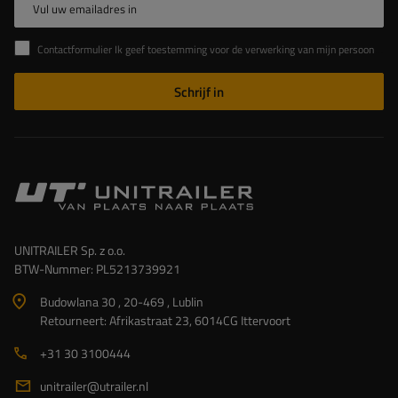
Vul uw emailadres in
Contactformulier Ik geef toestemming voor de verwerking van mijn persoonlijke gegevens in het contactformulier in overeenstemming met de Verordening van het Europees Parlement en de Raad (EU)
Schrijf in
UNITRAILER Sp. z o.o.
BTW-Nummer: PL5213739921
Budowlana 30 , 20-469 , Lublin
Retourneert: Afrikastraat 23, 6014CG Ittervoort
+31 30 3100444
unitrailer@utrailer.nl