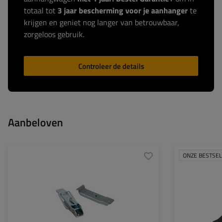
totaal tot
3 jaar bescherming voor je aanhanger
te
krijgen en geniet nog langer van betrouwbaar,
zorgeloos gebruik.
Controleer de details
Aanbeloven
ONZE BESTSE
Type beslag voor
beugel + zijdelingse
aanhangwagens:
sluiting
Lengte van de beugel:
210 mm
Breedte van de beugel:
37 mm
Lengte van de sluiting:
126 mm
Breedte van de sluiting:
30 mm