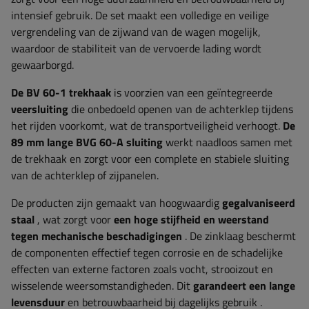
intensief gebruik. De set maakt een volledige en veilige
vergrendeling van de zijwand van de wagen mogelijk,
waardoor de stabiliteit van de vervoerde lading wordt
gewaarborgd.
De BV 60-1 trekhaak
is voorzien van een geïntegreerde
veersluiting
die onbedoeld openen van de achterklep tijdens
het rijden voorkomt, wat de transportveiligheid verhoogt.
De
89 mm lange BVG 60-A sluiting
werkt naadloos samen met
de trekhaak en zorgt voor een complete en stabiele sluiting
van de achterklep of zijpanelen.
De producten zijn gemaakt van hoogwaardig
gegalvaniseerd
staal
, wat zorgt voor
een hoge stijfheid en weerstand
tegen mechanische beschadigingen
. De zinklaag beschermt
de componenten effectief tegen corrosie en de schadelijke
effecten van externe factoren zoals vocht, strooizout en
wisselende weersomstandigheden. Dit
garandeert een lange
levensduur
en betrouwbaarheid bij dagelijks gebruik
.