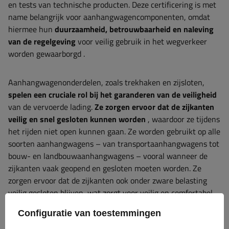
en tests van technische producten. Deze certificering is met
name belangrijk voor aanhangwagencomponenten, omdat
hiermee hun
duurzaamheid, betrouwbaarheid en naleving
van de regelgeving
voor veilig gebruik in het wegverkeer
worden gewaarborgd
.
Aanhangwagenonderdelen, zoals trekhaken en zijsloten,
spelen een cruciale rol bij het garanderen van de veiligheid
van de vervoerde lading.
Ze zorgen ervoor dat de zijkanten
veilig en snel gesloten kunnen worden
, waardoor ze tijdens
het rijden niet open kunnen gaan. Ze worden gebruikt op alle
soorten aanhangwagens – van transportaanhangwagens tot
bouw- en landbouwaanhangwagens – vooral wanneer de
zijkanten vaak geopend en gesloten moeten worden. Ze
zorgen ervoor dat de zijkanten ook onder zware belasting
veilig gesloten blijven, wat zorgt voor veilig en comfortabel
goederenvervoer.
Configuratie van toestemmingen