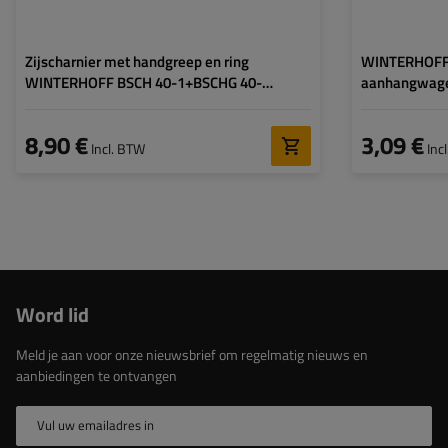
Zijscharnier met handgreep en ring
WINTERHOFF
WINTERHOFF BSCH 40-1+BSCHG 40-
aanhangwagen
A+BSCHG 40-A complete
aan aanhang
aanhangerzijmontage
8,90 €
3,09 €
Incl. BTW
Inc
Word lid
Meld je aan voor onze nieuwsbrief om regelmatig nieuws en
aanbiedingen te ontvangen
Vul uw emailadres in