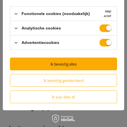
Unitrailer geven je graag alle informatie.
Altijd
Functionele cookies (noodzakelijk)
actief
+31 30 3100444
unitrailer@utrailer.nl
Analytische cookies
Advertentiecookies
Specificaties
Ik bevestig alles
Levering
Ik bevestig geselecteerd
Stel uw vraag
Ik wijs alles af
(0)
Beoordelingen