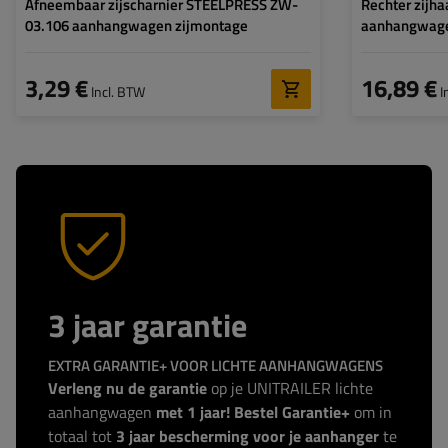
Afneembaar zijscharnier STEELPRESS ZW-
Rechter zij
03.106 aanhangwagen zijmontage
aanhangwagen
3,29 €
16,89 €
Incl. BTW
I
3 jaar garantie
EXTRA GARANTIE+ VOOR LICHTE AANHANGWAGENS
Verleng nu de garantie
op je UNITRAILER lichte
aanhangwagen
met 1 jaar! Bestel Garantie+
om in
totaal tot
3 jaar bescherming voor je aanhanger
te