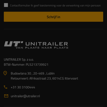
Contactformulier Ik geef toestemming voor de verwerking van mijn persoonlijke gegevens in het contactformulier in overeenstemming met de Verordening van het Europees Parlement en de Raad (EU)
Schrijf in
UNITRAILER Sp. z o.o.
BTW-Nummer: PL5213739921
Budowlana 30 , 20-469 , Lublin
Retourneert: Afrikastraat 23, 6014CG Ittervoort
+31 30 3100444
unitrailer@utrailer.nl