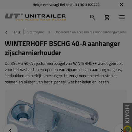
Heb je een vraag? Bel ons:
+31 30 3100444
Terug
Startpagina
Onderdelen en Accessoires voor aanhangwagens
WINTERHOFF BSCHG 40-A aanhanger
zijscharnierhouder
De BSCHG 40-A zijscharnierbeugel van WINTERHOFF wordt gebruikt
voor het vastzetten en openen van zijpanelen van aanhangwagens,
laadbakken en bedrijfsvoertuigen. Hij zorgt voor soepel en stabiel
openen en sluiten van het zijpaneel, wat het laden en lossen
Vorige foto
Napraw