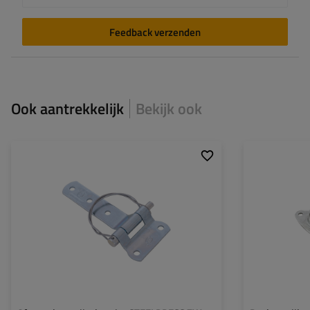
Feedback verzenden
Ook aantrekkelijk
Bekijk ook
Type beslag voor
zijscharnier
Type beslag voor
aanhangwagens:
aanhangwagens:
Lengte van het scharnier:
141 mm
Toegestane belas
Breedte van het scharnier:
71 mm
Lengte van de be
Breedte van de b