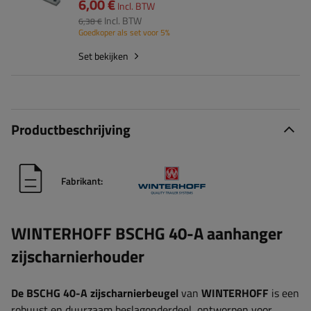
6,00 €
Incl. BTW
Incl. BTW
6,38 €
Goedkoper als set voor 5%
Set bekijken
Productbeschrijving
Fabrikant:
WINTERHOFF BSCHG 40-A aanhanger
zijscharnierhouder
De BSCHG 40-A zijscharnierbeugel
van
WINTERHOFF
is een
robuust en duurzaam beslagonderdeel, ontworpen voor