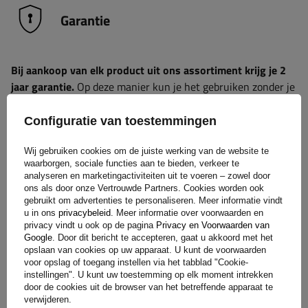
Garantie
Bij aankoop van elk product uit ons assortiment krijg je 2
jaar garantie.
Op deze manier kun je het gebruiken zonder je
zorgen te maken over de gevolgen van een eventuele
storing. Met het oog op jouw tevredenheid hebben we het
Configuratie van toestemmingen
proces voor het indienen van een eventuele klacht zo
eenvoudig mogelijk gemaakt - het enige wat je hoeft te doen
Wij gebruiken cookies om de juiste werking van de website te
waarborgen, sociale functies aan te bieden, verkeer te
is
het formulier dat beschikbaar is op onze website in te
analyseren en marketingactiviteiten uit te voeren – zowel door
vullen en op te sturen.
ons als door onze Vertrouwde Partners. Cookies worden ook
gebruikt om advertenties te personaliseren. Meer informatie vindt
u in ons
privacybeleid
. Meer informatie over voorwaarden en
privacy vindt u ook op de pagina
Privacy en Voorwaarden van
Hulp
Google
. Door dit bericht te accepteren, gaat u akkoord met het
opslaan van cookies op uw apparaat. U kunt de voorwaarden
voor opslag of toegang instellen via het tabblad "Cookie-
instellingen". U kunt uw toestemming op elk moment intrekken
Heb je vragen over de keuze of het gebruik van onze
door de cookies uit de browser van het betreffende apparaat te
producten? Neem contact met ons op! De specialisten van
verwijderen.