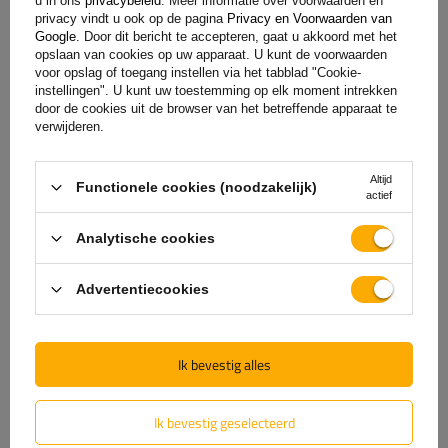
storing. Met het oog op jouw tevredenheid hebben we het
u in ons
privacybeleid
. Meer informatie over voorwaarden en
privacy vindt u ook op de pagina
Privacy en Voorwaarden van
proces voor het indienen van een eventuele klacht zo
Google
. Door dit bericht te accepteren, gaat u akkoord met het
eenvoudig mogelijk gemaakt - het enige wat je hoeft te doen
opslaan van cookies op uw apparaat. U kunt de voorwaarden
is
het formulier dat beschikbaar is op onze website in te
voor opslag of toegang instellen via het tabblad "Cookie-
instellingen". U kunt uw toestemming op elk moment intrekken
vullen en op te sturen.
door de cookies uit de browser van het betreffende apparaat te
verwijderen.
Hulp
Altijd
Functionele cookies (noodzakelijk)
actief
Analytische cookies
Heb je vragen over de keuze of het gebruik van onze
producten? Neem contact met ons op! De specialisten van
Unitrailer geven je graag alle informatie.
Advertentiecookies
Ik bevestig alles
+31 30 3100444
unitrailer@utrailer.nl
Ik bevestig geselecteerd