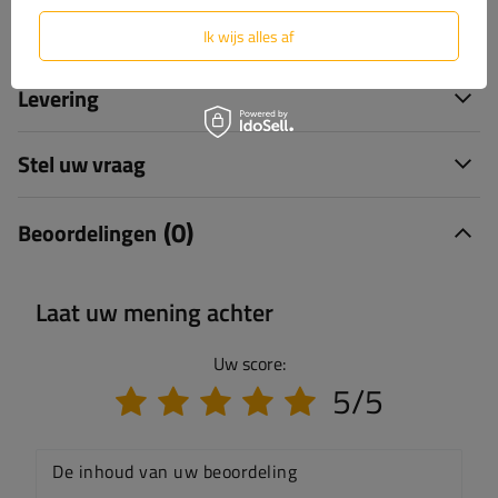
Specificaties
Ik wijs alles af
Levering
Stel uw vraag
(0)
Beoordelingen
Laat uw mening achter
Uw score:
5/5
De inhoud van uw beoordeling