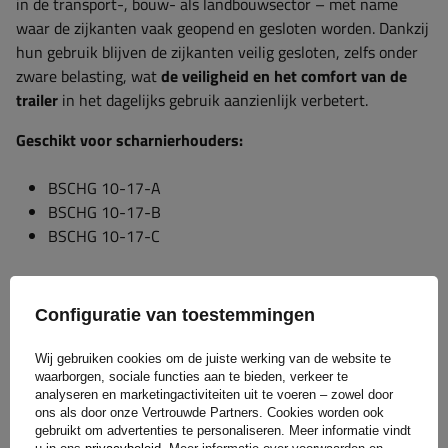
in de transport-, bouw- als landbouwsector – met name
waar de zijkanten vaak geopend en gesloten worden. Dankzij
hun gebruik blijven de zijkanten veilig gesloten, zelfs onder
zware belasting, wat
de veiligheid en het comfort van de
trailer
in het dagelijks gebruik aanzienlijk verbetert.
Geschikt voor scharnierhouders:
BSCHG 10-17-A
BSCHG 10-17-B
BSCHG 10-17-C
Garantie
Configuratie van toestemmingen
Wij gebruiken cookies om de juiste werking van de website te
Bij aankoop van elk product uit ons assortiment krijg je 2
waarborgen, sociale functies aan te bieden, verkeer te
analyseren en marketingactiviteiten uit te voeren – zowel door
jaar garantie.
Op deze manier kun je het gebruiken zonder je
ons als door onze Vertrouwde Partners. Cookies worden ook
zorgen te maken over de gevolgen van een eventuele
gebruikt om advertenties te personaliseren. Meer informatie vindt