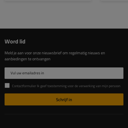
Word lid
Meld je aan voor onze nieuwsbrief om regelmatig nieuws en
aanbiedingen te ontvangen
Vul uw emailadres in
Contactformulier Ik geef toestemming voor de verwerking van mijn persoonlijke gegevens in het contactformulier in overeenstemming met de Verordening van het Europees Parlement en de Raad (EU)
Schrijf in