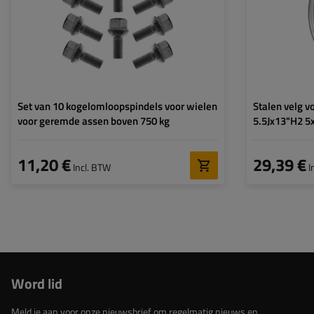
ET waarde:
Naafgat:
Set van 10 kogelomloopspindels voor wielen
Stalen velg 
voor geremde assen boven 750 kg
5.5Jx13"H2 5
11,20 €
29,39 €
Incl. BTW
I
Word lid
Meld je aan voor onze nieuwsbrief om regelmatig nieuws en