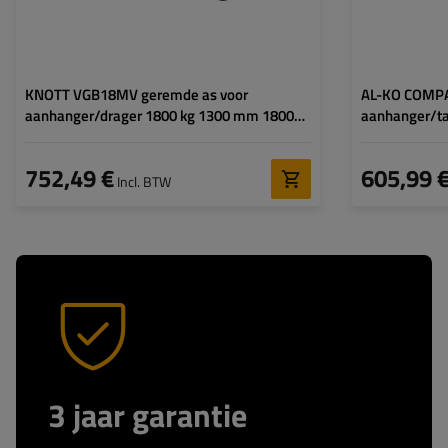
KNOTT VGB18MV geremde as voor
AL-KO COMPA
aanhanger/drager 1800 kg 1300 mm 1800
aanhanger/
mm 5x112
5x112
752,49 €
605,99 
Incl. BTW
3 jaar garantie