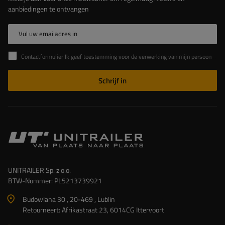
aanbiedingen te ontvangen
Vul uw emailadres in
Contactformulier Ik geef toestemming voor de verwerking van mijn persoonlijke gegevens in het contactformulier in overeenstemming met de Verordening van het Europees Parlement en de Raad (EU)
Schrijf in
UNITRAILER Sp. z o.o.
BTW-Nummer: PL5213739921
Budowlana 30 , 20-469 , Lublin
Retourneert: Afrikastraat 23, 6014CG Ittervoort