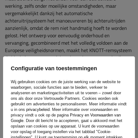
werking, zelfs onder moeilijke omstandigheden, maar
vergemakkelijkt dankzij het automatische
achteruitrijsysteem het manoeuvreren bij achteruitrijden
aanzienlijk, omdat de rem niet handmatig hoeft te worden
gelost. Het ontwerp voor eenvoudig onderhoud en
vervanging, gecombineerd met het volledig voldoen aan de
Europese veiligheidsnormen, maakt het KNOTT-remsysteem
de ​​ideale keuze voor veeleisende aanhangwagengebruikers
die waarde hechten aan betrouwbaarheid, veiligheid en
Configuratie van toestemmingen
gebruikscomfort.
Wij gebruiken cookies om de juiste werking van de website te
waarborgen, sociale functies aan te bieden, verkeer te
analyseren en marketingactiviteiten uit te voeren – zowel door
ons als door onze Vertrouwde Partners. Cookies worden ook
gebruikt om advertenties te personaliseren. Meer informatie vindt
u in ons
privacybeleid
. Meer informatie over voorwaarden en
privacy vindt u ook op de pagina
Privacy en Voorwaarden van
Google
. Door dit bericht te accepteren, gaat u akkoord met het
opslaan van cookies op uw apparaat. U kunt de voorwaarden
voor opslag of toegang instellen via het tabblad "Cookie-
instellingen". U kunt uw toestemming op elk moment intrekken