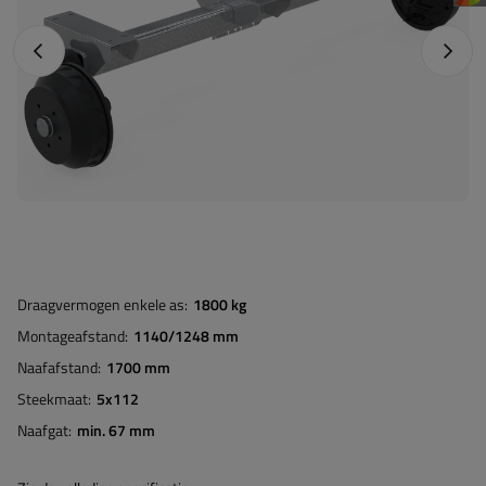
Vorige foto
Napraw
Draagvermogen enkele as
1800 kg
Montageafstand
1140/1248 mm
Naafafstand
1700 mm
Steekmaat
5x112
Naafgat
min. 67 mm