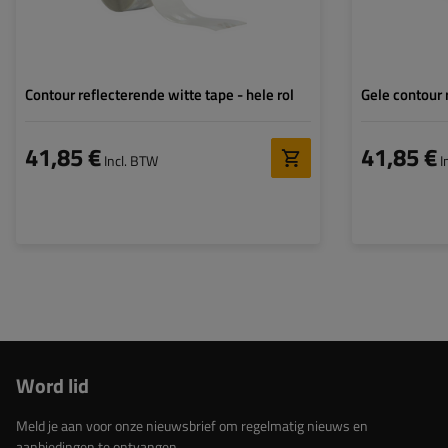
Contour reflecterende witte tape - hele rol
Gele contour 
41,85 €
41,85 €
Incl. BTW
I
Word lid
Meld je aan voor onze nieuwsbrief om regelmatig nieuws en
aanbiedingen te ontvangen