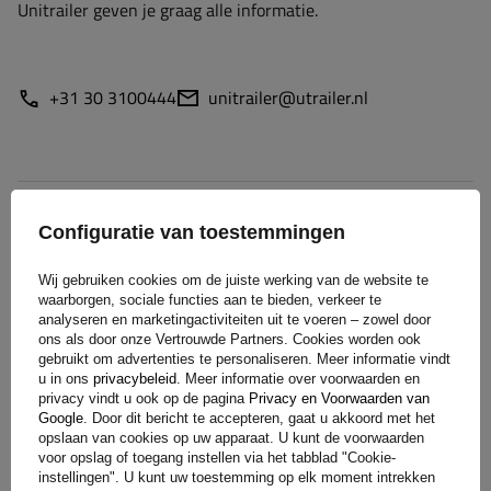
Unitrailer geven je graag alle informatie.
+31 30 3100444
unitrailer@utrailer.nl
Specificaties
Configuratie van toestemmingen
Levering
Wij gebruiken cookies om de juiste werking van de website te
waarborgen, sociale functies aan te bieden, verkeer te
analyseren en marketingactiviteiten uit te voeren – zowel door
Stel uw vraag
ons als door onze Vertrouwde Partners. Cookies worden ook
gebruikt om advertenties te personaliseren. Meer informatie vindt
u in ons
privacybeleid
. Meer informatie over voorwaarden en
privacy vindt u ook op de pagina
Privacy en Voorwaarden van
(0)
Beoordelingen
Google
. Door dit bericht te accepteren, gaat u akkoord met het
opslaan van cookies op uw apparaat. U kunt de voorwaarden
voor opslag of toegang instellen via het tabblad "Cookie-
instellingen". U kunt uw toestemming op elk moment intrekken
Laat uw mening achter