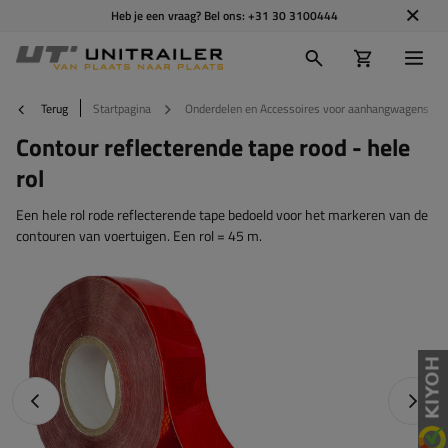
Heb je een vraag? Bel ons:
+31 30 3100444
Terug
Startpagina
Onderdelen en Accessoires voor aanhangwagens
Contour reflecterende tape rood - hele
rol
Een hele rol rode reflecterende tape bedoeld voor het markeren van de
contouren van voertuigen. Een rol = 45 m.
Vorige foto
Napraw