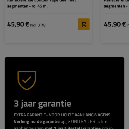
segmenten - rol 45 m.
segmenten - 
45,90 €
45,90 €
Incl. BTW
I
3 jaar garantie
EXTRA GARANTIE+ VOOR LICHTE AANHANGWAGENS
Verleng nu de garantie
op je UNITRAILER lichte
aanhangwagen
met 1 jaar! Bestel Garantie+
om in