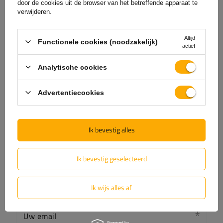
door de cookies uit de browser van het betreffende apparaat te
verwijderen.
Uw score:
5/5
Altijd
Functionele cookies (noodzakelijk)
actief
Analytische cookies
De inhoud van uw beoordeling
Advertentiecookies
Ik bevestig alles
Voeg je eigen productfoto toe:
Ik bevestig geselecteerd
Ik wijs alles af
Uw naam
Uw email