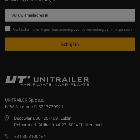
Vul uw emailadres in
Contactformulier Ik geef toestemming voor de verwerking van mijn persoonlijke gegevens in het contactformulier in overeenstemming met de Verordening van het Europees Parlement en de Raad (EU)
Schrijf in
UNITRAILER Sp. z o.o.
BTW-Nummer: PL5213739921
Budowlana 30 , 20-469 , Lublin
Retourneert: Afrikastraat 23, 6014CG Ittervoort
+31 30 3100444