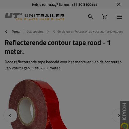
Heb je een vraag? Bel ons:
+31 30 3100444
Terug
Startpagina
Onderdelen en Accessoires voor aanhangwagens
Reflecterende contour tape rood - 1
meter.
Rode reflecterende tape bedoeld voor het markeren van de contouren
van voertuigen. 1 stuk = 1 meter.
Vorige foto
Napraw