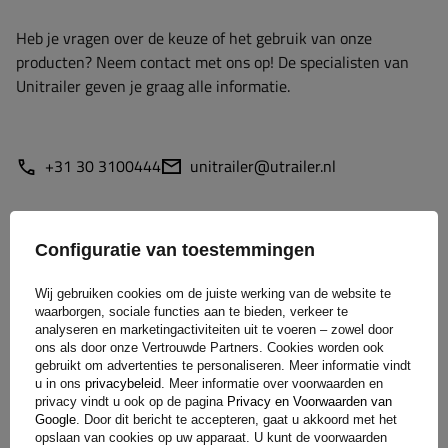
Heb je vragen over de keuze of het gebruik van onze
producten? Neem contact met ons op! De specialisten van
Unitrailer geven je graag alle informatie.
+31 30 3100444
unitrailer@utrailer.nl
Configuratie van toestemmingen
Specificaties
Wij gebruiken cookies om de juiste werking van de website te
waarborgen, sociale functies aan te bieden, verkeer te
Levering
analyseren en marketingactiviteiten uit te voeren – zowel door
ons als door onze Vertrouwde Partners. Cookies worden ook
gebruikt om advertenties te personaliseren. Meer informatie vindt
Stel uw vraag
u in ons
privacybeleid
. Meer informatie over voorwaarden en
privacy vindt u ook op de pagina
Privacy en Voorwaarden van
Google
. Door dit bericht te accepteren, gaat u akkoord met het
opslaan van cookies op uw apparaat. U kunt de voorwaarden