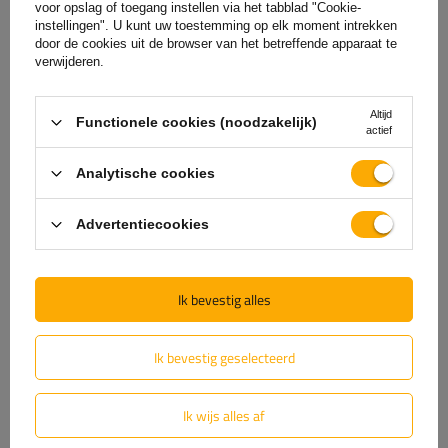
(0)
Beoordelingen
voor opslag of toegang instellen via het tabblad "Cookie-
instellingen". U kunt uw toestemming op elk moment intrekken
door de cookies uit de browser van het betreffende apparaat te
verwijderen.
Laat uw mening achter
Altijd
Uw score:
Functionele cookies (noodzakelijk)
actief
5/5
Analytische cookies
De inhoud van uw beoordeling
Advertentiecookies
Ik bevestig alles
Voeg je eigen productfoto toe:
Ik bevestig geselecteerd
Ik wijs alles af