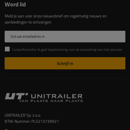
Word lid
Meld je aan voor onze nieuwsbrief om regelmatig nieuws en
aanbiedingen te ontvangen
Vul uw emailadres in
Contactformulier Ik geef toestemming voor de verwerking van mijn persoonlijke gegevens in het contactformulier in overeenstemming met de Verordening van het Europees Parlement en de Raad (EU)
Schrijf in
UNITRAILER Sp. z o.o.
BTW-Nummer: PL5213739921