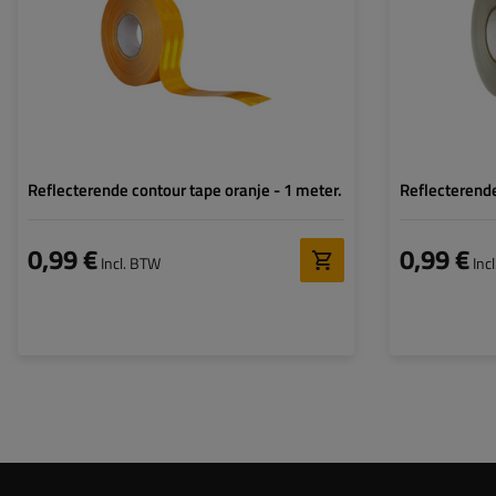
Reflecterende contour tape oranje - 1 meter.
Reflecterende
0,99 €
0,99 €
Incl. BTW
Inc