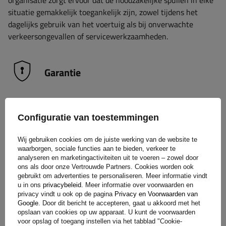
situatie gemakkelijk toegankelijk zijn, zowel tijdens het
dagelijks gebruik van het voertuig als bij onverwachte
verkeersongevallen of servicewerkzaamheden.
Garantie
Bij aankoop van elk product uit ons assortiment krijg je 2
Configuratie van toestemmingen
jaar garantie.
Op deze manier kun je het gebruiken zonder je
zorgen te maken over de gevolgen van een eventuele
Wij gebruiken cookies om de juiste werking van de website te
storing. Met het oog op jouw tevredenheid hebben we het
waarborgen, sociale functies aan te bieden, verkeer te
proces voor het indienen van een eventuele klacht zo
analyseren en marketingactiviteiten uit te voeren – zowel door
ons als door onze Vertrouwde Partners. Cookies worden ook
eenvoudig mogelijk gemaakt - het enige wat je hoeft te doen
gebruikt om advertenties te personaliseren. Meer informatie vindt
is
het formulier dat beschikbaar is op onze website in te
u in ons
privacybeleid
. Meer informatie over voorwaarden en
vullen en op te sturen.
privacy vindt u ook op de pagina
Privacy en Voorwaarden van
Google
. Door dit bericht te accepteren, gaat u akkoord met het
opslaan van cookies op uw apparaat. U kunt de voorwaarden
voor opslag of toegang instellen via het tabblad "Cookie-