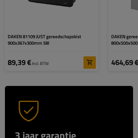
DAKEN 81109 JUST gereedschapskist
DAKEN geree
900x367x300mm 58l
800x500x50
89,39 €
464,69 
Incl. BTW
3 jaar garantie