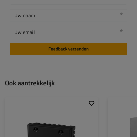
Uw naam
Uw email
Feedback verzenden
Ook aantrekkelijk
Capaciteit van de kist:
58 l
Capaciteit van de 
Lengte van de kist:
900 mm
Lengte van de kis
Hoogte van de kist:
367 mm
Hoogte van de kis
Diepte van de kist:
300 mm
Diepte van de kis
Optimale kistbelasting:
50 kg