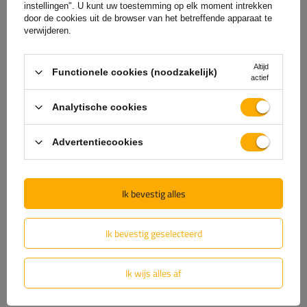
Hulp
instellingen". U kunt uw toestemming op elk moment intrekken
door de cookies uit de browser van het betreffende apparaat te
verwijderen.
Heb je vragen over de keuze of het gebruik van onze
Altijd
producten? Neem contact met ons op! De specialisten van
Functionele cookies (noodzakelijk)
actief
Unitrailer geven je graag alle informatie.
Analytische cookies
+31 30 3100444
unitrailer@utrailer.nl
Advertentiecookies
Ik bevestig alles
Specificaties
Ik bevestig geselecteerd
Levering
Ik wijs alles af
Stel uw vraag