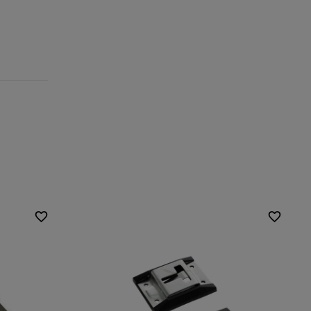
sluiting
Type beslag voor
zijbeugel
aanhangwagens: