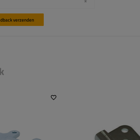
dback verzenden
k
oor
zijdelingse sluiting
Type beslag voor
zijdelingse 
s:
aanhangwagens:
lasting:
1000 kg
Toegestane belasting:
400 kg
 sluiting:
60 mm
Lengte van de sluiting:
39 mm
Breedte van de sluiting:
34 mm