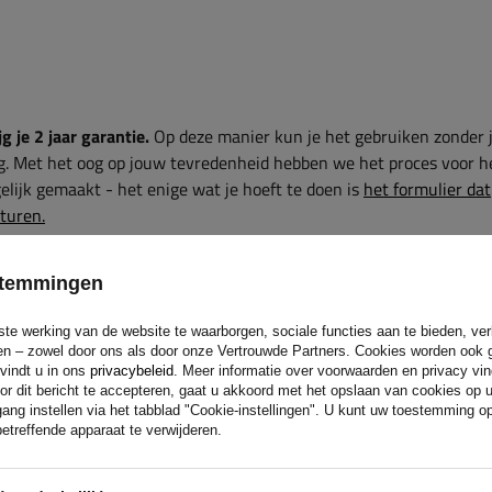
g je 2 jaar garantie.
Op deze manier kun je het gebruiken zonder 
g. Met het oog op jouw tevredenheid hebben we het proces voor h
lijk gemaakt - het enige wat je hoeft te doen is
het formulier dat
sturen.
estemmingen
ste werking van de website te waarborgen, sociale functies aan te bieden, ve
eren – zowel door ons als door onze Vertrouwde Partners. Cookies worden ook 
 producten? Neem contact met ons op! De specialisten van Unitrai
 vindt u in ons
privacybeleid
. Meer informatie over voorwaarden en privacy vi
or dit bericht te accepteren, gaat u akkoord met het opslaan van cookies op 
ang instellen via het tabblad "Cookie-instellingen". U kunt uw toestemming 
etreffende apparaat te verwijderen.