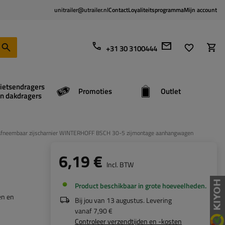
unitrailer@utrailer.nl
Contact
Loyaliteitsprogramma
Mijn account
+31 30 3100444
ietsendragers
Promoties
Outlet
n dakdragers
fneembaar zijscharnier WINTERHOFF BSCH 30-5 zijmontage aanhangwagen
6,19 €
Incl. BTW
Product beschikbaar in grote hoeveelheden
en en
Bij jou van
13 augustus
. Levering
vanaf
7,90 €
Controleer verzendtijden en -kosten