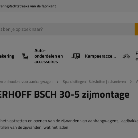
vering
Rechtstreeks van de fabrikant
Auto-
F
ekering
onderdelen en
Kampeeraccessoires
e
accessoires
en en houders voor aanhangwagen
Spansluitingen | Bakslotten | scharnieren
A
TERHOFF BSCH 30-5 zijmontage
het vastzetten en openen van de zijwanden van aanhangwagens, laadbakk
ptillen van de zijwanden, wat het laden