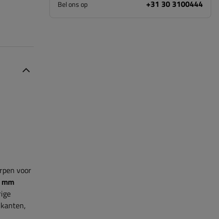
+31 30 3100444
Bel ons op
rpen voor
0 mm
rige
jkanten,