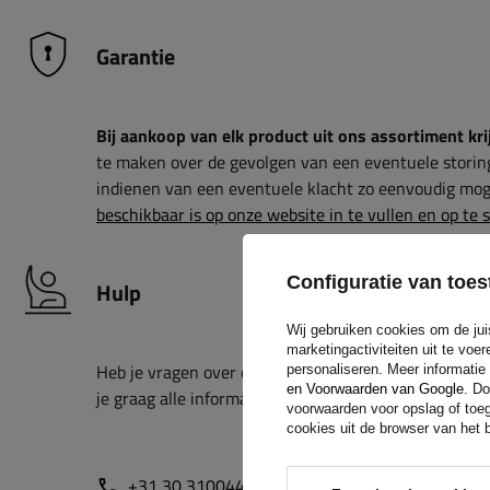
Garantie
Bij aankoop van elk product uit ons assortiment krij
te maken over de gevolgen van een eventuele storin
indienen van een eventuele klacht zo eenvoudig moge
beschikbaar is op onze website in te vullen en op te 
Configuratie van to
Hulp
Wij gebruiken cookies om de jui
marketingactiviteiten uit te vo
Heb je vragen over de keuze of het gebruik van onze
personaliseren. Meer informatie
en Voorwaarden van Google
. Do
je graag alle informatie.
voorwaarden voor opslag of toeg
cookies uit de browser van het b
+31 30 3100444
unitrailer@utrailer.nl