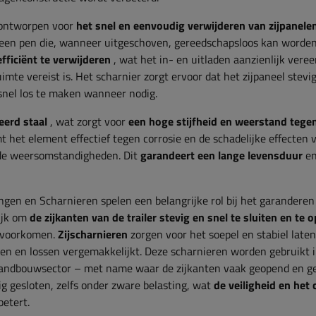
 ontworpen voor
het snel en eenvoudig verwijderen van zijpanele
 een pen die, wanneer uitgeschoven, gereedschapsloos kan worde
efficiënt te verwijderen
, wat het in- en uitladen aanzienlijk vere
te vereist is. Het scharnier zorgt ervoor dat het zijpaneel stevig
 snel los te maken wanneer nodig.
eerd staal
, wat zorgt voor
een hoge stijfheid en weerstand tege
t het element effectief tegen corrosie en de schadelijke effecten 
ende weersomstandigheden. Dit
garandeert een lange levensduur
e
ingen en
Scharnieren spelen een belangrijke rol bij het garanderen
ijk om
de zijkanten van de trailer stevig en snel te sluiten en te 
t voorkomen.
Zijscharnieren
zorgen voor het soepel en stabiel late
aden en lossen vergemakkelijkt. Deze scharnieren worden gebruikt i
s landbouwsector – met name waar de zijkanten vaak geopend en g
ig gesloten, zelfs onder zware belasting, wat
de veiligheid en het
betert.