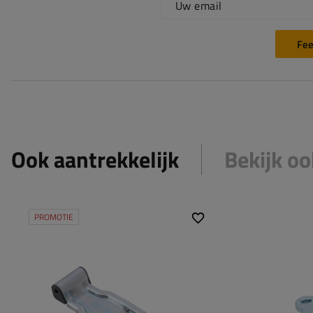
Uw email
Fee
Ook aantrekkelijk
Bekijk oo
PROMOTIE
Type beslag voor
zijscharnier
Type beslag v
aanhangwagens:
aanhangwagen
Lengte van het
285 mm
Toegestane be
scharnier:
Breedte van de
Breedte van het
98 mm
scharnier: