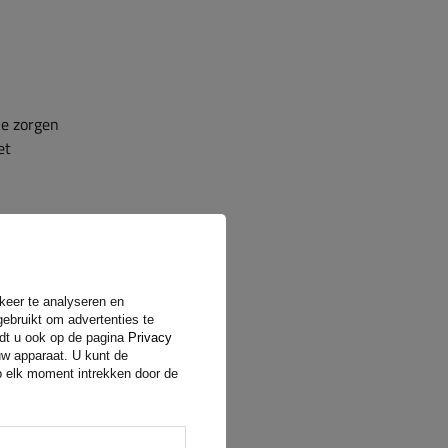
je zorgen
et
rkeer te analyseren en
gebruikt om advertenties te
ler geven
ndt u ook op de pagina
Privacy
uw apparaat. U kunt de
op elk moment intrekken door de