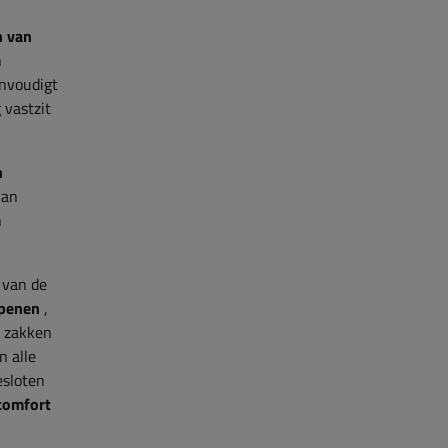
n van
n
envoudigt
 vastzit
n
van
n
 van de
openen
,
n zakken
n alle
esloten
 comfort