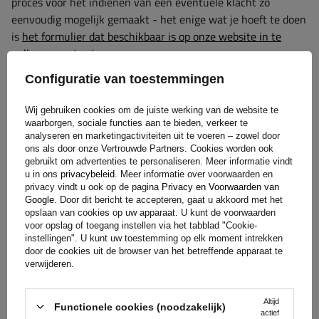
proces voor het indienen van een eventuele klacht zo
eenvoudig mogelijk gemaakt - het enige wat je hoeft te doen
is
het formulier dat beschikbaar is op onze website in te
vullen en op te sturen.
Configuratie van toestemmingen
Hulp
Wij gebruiken cookies om de juiste werking van de website te
waarborgen, sociale functies aan te bieden, verkeer te
analyseren en marketingactiviteiten uit te voeren – zowel door
ons als door onze Vertrouwde Partners. Cookies worden ook
Heb je vragen over de keuze of het gebruik van onze
gebruikt om advertenties te personaliseren. Meer informatie vindt
producten? Neem contact met ons op! De specialisten van
u in ons
privacybeleid
. Meer informatie over voorwaarden en
privacy vindt u ook op de pagina
Privacy en Voorwaarden van
Unitrailer geven je graag alle informatie.
Google
. Door dit bericht te accepteren, gaat u akkoord met het
opslaan van cookies op uw apparaat. U kunt de voorwaarden
voor opslag of toegang instellen via het tabblad "Cookie-
instellingen". U kunt uw toestemming op elk moment intrekken
+31 30 3100444
unitrailer@utrailer.nl
door de cookies uit de browser van het betreffende apparaat te
verwijderen.
Altijd
Functionele cookies (noodzakelijk)
actief