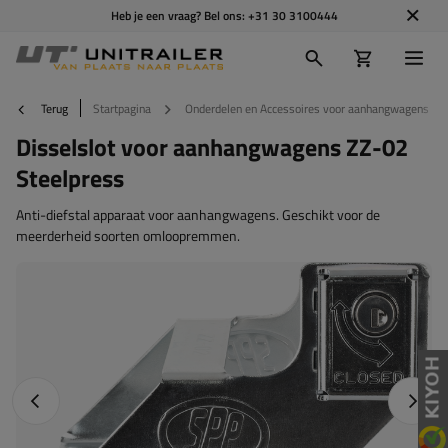
Heb je een vraag? Bel ons:
+31 30 3100444
Terug
Startpagina
Onderdelen en Accessoires voor aanhangwagens
Disselslot voor aanhangwagens ZZ-02
Steelpress
Anti-diefstal apparaat voor aanhangwagens. Geschikt voor de
meerderheid soorten omloopremmen.
Vorige foto
Napraw