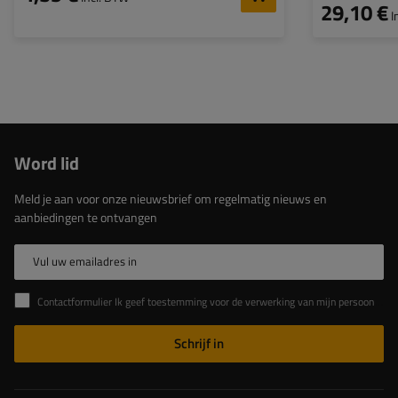
29,10 €
I
Word lid
Meld je aan voor onze nieuwsbrief om regelmatig nieuws en
aanbiedingen te ontvangen
Vul uw emailadres in
Contactformulier Ik geef toestemming voor de verwerking van mijn persoonlijke gegevens in het contactformulier in overeenstemming met de Verordening van het Europees Parlement en de Raad (EU)
Schrijf in