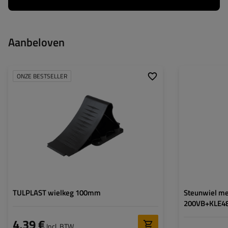
Aanbeloven
ONZE BESTSELLER
Diameter buis:
Maximaal draagv
Hoogte:
Type neuswiel:
Bevestiging:
TULPLAST wielkeg 100mm
Steunwiel m
200VB+KLE4
4,39 €
Incl. BTW