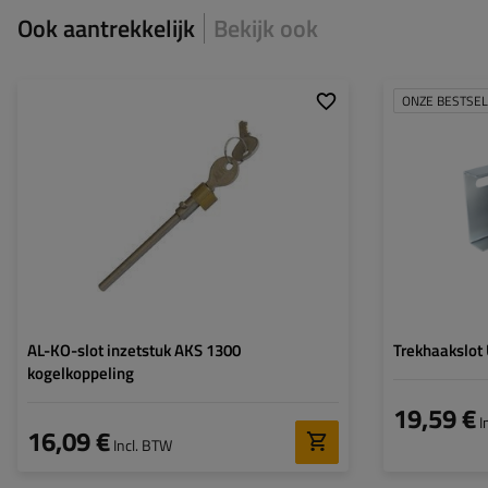
Ook aantrekkelijk
Bekijk ook
ONZE BESTSE
AL-KO-slot inzetstuk AKS 1300
Trekhaakslot 
kogelkoppeling
19,59 €
I
16,09 €
Incl. BTW