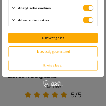
Specificaties
Analytische cookies
Levering
Advertentiecookies
Stel uw vraag
Ik bevestig alles
(2)
Downloadbare bestanden
Ik bevestig geselecteerd
(0)
Beoordelingen
Ik wijs alles af
Laat uw mening achter
Uw score:
5/5