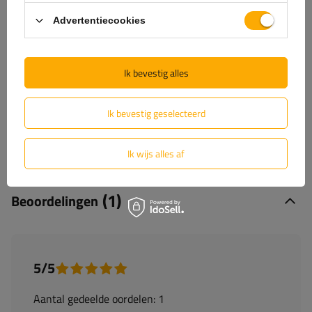
+31 30 3100444
unitrailer@utrailer.nl
Advertentiecookies
Specificaties
Ik bevestig alles
Ik bevestig geselecteerd
Levering
Ik wijs alles af
Stel uw vraag
(1)
Beoordelingen
5/5
Aantal gedeelde oordelen: 1