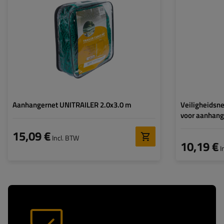
Maat:
2000x3000 mm
Maat:
Maat oogje:
45x45 mm
Maat oogje:
Rubberen koord:
6 mm
Rubberen koord:
Aanhangernet UNITRAILER 2.0x3.0 m
Veiligheidsne
voor aanhang
15,09 €
Incl. BTW
10,19 €
I