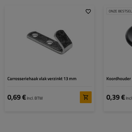
ONZE BESTSE
Lengte:
51 mm
Dikte:
2 mm
Breedte:
13 mm
Diameter van
5 mm
montagegaten:
Carrosseriehaak vlak verzinkt 13 mm
Koordhouder
0,69 €
0,39 €
Incl. BTW
Inc