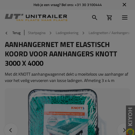
Heb je een vraag? Bel ons:
+31 30 3100444
Terug
Startpagina
Ladingzekering
Ladingnetten / Aanhangersnet
AANHANGERNET MET ELASTISCH
KOORD VOOR AANHANGERS KNOTT
3000 X 4000
Met dit KNOTT aanhangwagennet dekt u moeiteloos uw aanhanger af
voor het veilig vervoeren van losse ladingen. Afmeting 3 x 4 m
Vorige foto
Napraw