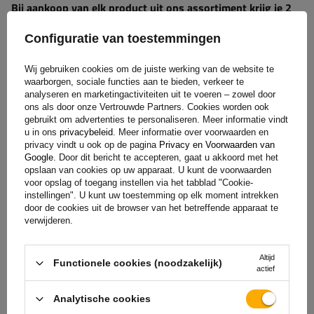
Bij aankoop van elk product uit ons assortiment krijg je 2
jaar garantie.
Op deze manier kun je het gebruiken zonder je
Configuratie van toestemmingen
zorgen te maken over de gevolgen van een eventuele
storing. Met het oog op jouw tevredenheid hebben we het
Wij gebruiken cookies om de juiste werking van de website te
proces voor het indienen van een eventuele klacht zo
waarborgen, sociale functies aan te bieden, verkeer te
eenvoudig mogelijk gemaakt - het enige wat je hoeft te doen
analyseren en marketingactiviteiten uit te voeren – zowel door
is
het formulier dat beschikbaar is op onze website in te
ons als door onze Vertrouwde Partners. Cookies worden ook
gebruikt om advertenties te personaliseren. Meer informatie vindt
vullen en op te sturen.
u in ons
privacybeleid
. Meer informatie over voorwaarden en
privacy vindt u ook op de pagina
Privacy en Voorwaarden van
Google
. Door dit bericht te accepteren, gaat u akkoord met het
opslaan van cookies op uw apparaat. U kunt de voorwaarden
Hulp
voor opslag of toegang instellen via het tabblad "Cookie-
instellingen". U kunt uw toestemming op elk moment intrekken
door de cookies uit de browser van het betreffende apparaat te
verwijderen.
Heb je vragen over de keuze of het gebruik van onze
producten? Neem contact met ons op! De specialisten van
Unitrailer geven je graag alle informatie.
Altijd
Functionele cookies (noodzakelijk)
actief
Analytische cookies