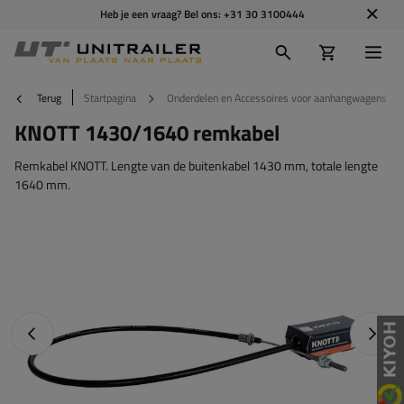
Heb je een vraag? Bel ons:
+31 30 3100444
Terug
Startpagina
Onderdelen en Accessoires voor aanhangwagens
KNOTT 1430/1640 remkabel
Remkabel KNOTT. Lengte van de buitenkabel 1430 mm, totale lengte
1640 mm.
Vorige foto
Napraw