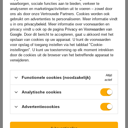
waarborgen, sociale functies aan te bieden, verkeer te
Uw score:
analyseren en marketingactiviteiten uit te voeren – zowel door
ons als door onze Vertrouwde Partners. Cookies worden ook
5/5
gebruikt om advertenties te personaliseren. Meer informatie vindt
u in ons
privacybeleid
. Meer informatie over voorwaarden en
privacy vindt u ook op de pagina
Privacy en Voorwaarden van
Google
. Door dit bericht te accepteren, gaat u akkoord met het
De inhoud van uw beoordeling
opslaan van cookies op uw apparaat. U kunt de voorwaarden
voor opslag of toegang instellen via het tabblad "Cookie-
instellingen". U kunt uw toestemming op elk moment intrekken
door de cookies uit de browser van het betreffende apparaat te
verwijderen.
Voeg je eigen productfoto toe:
Altijd
Functionele cookies (noodzakelijk)
actief
Analytische cookies
Uw naam
Advertentiecookies
Uw email