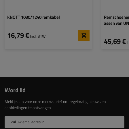
KNOTT 1030/1240 remkabel
Remschoenen
assen van UN
16,79 €
Incl. BTW
45,69 €
I
Word lid
Meld je aan voor onze nieuwsbrief om regelmatig nieuws en
aanbiedingen te ontvangen
Vul uw emailadres in