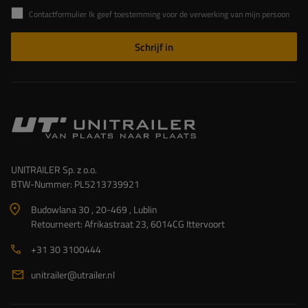
Contactformulier Ik geef toestemming voor de verwerking van mijn persoonlijke gegevens in het contactformulier in overeenstemming met de Verordening van het Europees Parlement en de Raad (EU)
Schrijf in
UNITRAILER Sp. z o.o.
BTW-Nummer: PL5213739921
Budowlana 30 , 20-469 , Lublin
Retourneert: Afrikastraat 23, 6014CG Ittervoort
+31 30 3100444
unitrailer@utrailer.nl