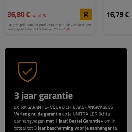
36,80 €
16,79 €
Incl. BTW
I
Laagste prijs van het product in de periode van 30 dagen
voorafgaand aan de korting:
45,99 €
-19%
3 jaar garantie
EXTRA GARANTIE+ VOOR LICHTE AANHANGWAGENS
Verleng nu de garantie
op je UNITRAILER lichte
aanhangwagen
met 1 jaar! Bestel Garantie+
om in
totaal tot
3 jaar bescherming voor je aanhanger
te