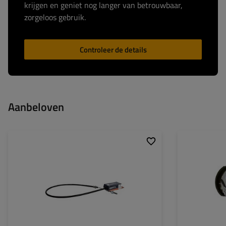
krijgen en geniet nog langer van betrouwbaar,
zorgeloos gebruik.
Controleer de details
Aanbeloven
Lengte van geleidebus:
1030
Binnendiameter v
naaf:
Volledige lengte:
1240
Breedte remscho