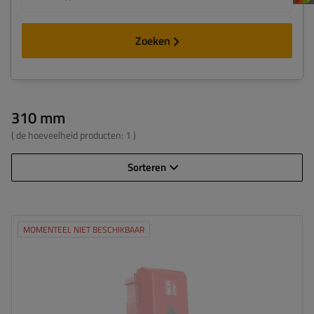
Zoeken
310 mm
( de hoeveelheid producten:
1
)
Sorteren
MOMENTEEL NIET BESCHIKBAAR
Brandblusser:
6 kg / ø 150-170 mm
Hoogte van de kist:
611 mm
Breedte van de kist:
310 mm
Diepte van de kist:
247 mm