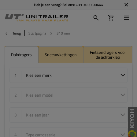
Heb je een vraag? Bel ons:
+31 30 3100444
Terug
Startpagina
310 mm
Fietsendragers voor
Dakdragers
Sneeuwkettingen
de achterklep
1
Kies een merk
2
Kies een model
3
Kies een jaar
4
Type carrosserie