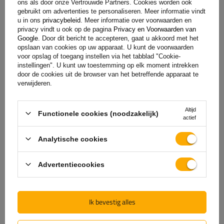
ons als door onze Vertrouwde Partners. Cookies worden ook
gebruikt om advertenties te personaliseren. Meer informatie vindt
u in ons
privacybeleid
. Meer informatie over voorwaarden en
privacy vindt u ook op de pagina
Privacy en Voorwaarden van
Google
. Door dit bericht te accepteren, gaat u akkoord met het
opslaan van cookies op uw apparaat. U kunt de voorwaarden
voor opslag of toegang instellen via het tabblad "Cookie-
instellingen". U kunt uw toestemming op elk moment intrekken
door de cookies uit de browser van het betreffende apparaat te
verwijderen.
De officiële webshop van
de fabrikant
Altijd
Functionele cookies (noodzakelijk)
actief
GARANTIE OP KWALITEIT EN AUTHENTICITEIT
Analytische cookies
Als u bij
UNITRAILER
koopt, kiest u ervoor om
rechtstreeks bij de fabrikant te kopen. U bent er
Advertentiecookies
100% zeker van dat het product origineel is en dat
de transactie volledig veilig is. Wij ontwerpen en
bouwen onze aanhangwagens zelf, daarom bieden
Ik bevestig alles
wij u volledige technische ondersteuning en
constante toegang tot originele reserveonderdelen.