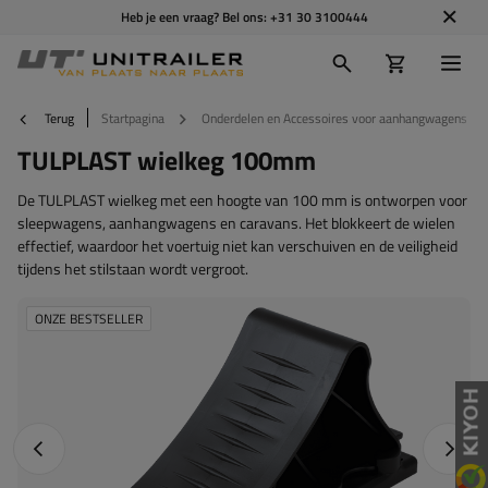
Heb je een vraag? Bel ons:
+31 30 3100444
Terug
Startpagina
Onderdelen en Accessoires voor aanhangwagens
TULPLAST wielkeg 100mm
De TULPLAST wielkeg met een hoogte van 100 mm is ontworpen voor
sleepwagens, aanhangwagens en caravans. Het blokkeert de wielen
effectief, waardoor het voertuig niet kan verschuiven en de veiligheid
tijdens het stilstaan wordt vergroot.
ONZE BESTSELLER
Vorige foto
Napraw