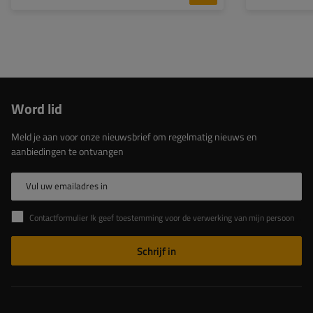
Word lid
Meld je aan voor onze nieuwsbrief om regelmatig nieuws en
aanbiedingen te ontvangen
Vul uw emailadres in
Contactformulier Ik geef toestemming voor de verwerking van mijn persoonlijke gegevens in het contactformulier in overeenstemming met de Verordening van het Europees Parlement en de Raad (EU)
Schrijf in