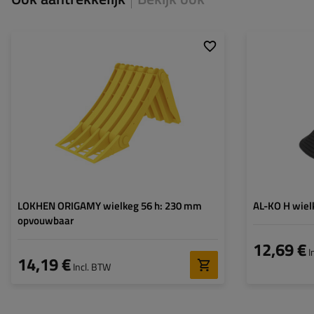
Model:
ORIGAMY 53
Lengte:
Lengte:
472 mm
Hoogte:
Breedte:
199 mm
Hoogte:
230 mm
Materiaal:
kunststof
LOKHEN ORIGAMY wielkeg 56 h: 230 mm
AL-KO H wie
opvouwbaar
12,69 €
I
14,19 €
Incl. BTW