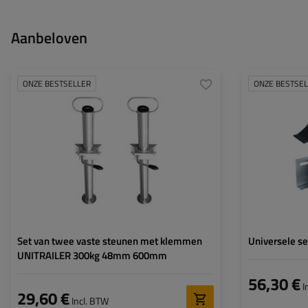
Aanbeloven
ONZE BESTSELLER
ONZE BESTSE
Diameter buis:
48 mm
Maximaal draagvermogen:
150 kg
Hoogte:
600 mm
Steun:
vast
Set:
ja
Set van twee vaste steunen met klemmen
Universele s
UNITRAILER 300kg 48mm 600mm
56,30 €
I
29,60 €
Incl. BTW