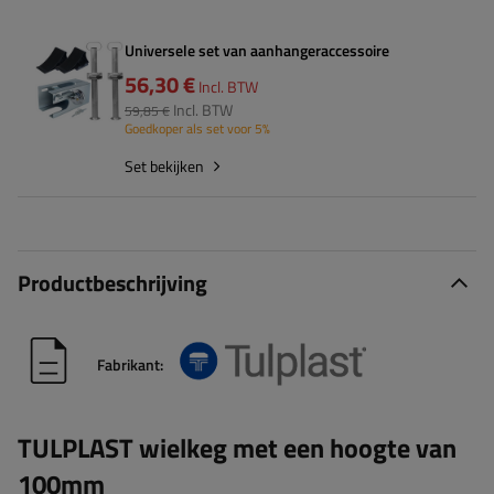
Universele set van aanhangeraccessoire
56,30 €
Incl. BTW
Incl. BTW
59,85 €
Goedkoper als set voor 5%
Set bekijken
Productbeschrijving
Fabrikant:
TULPLAST wielkeg met een hoogte van
100mm