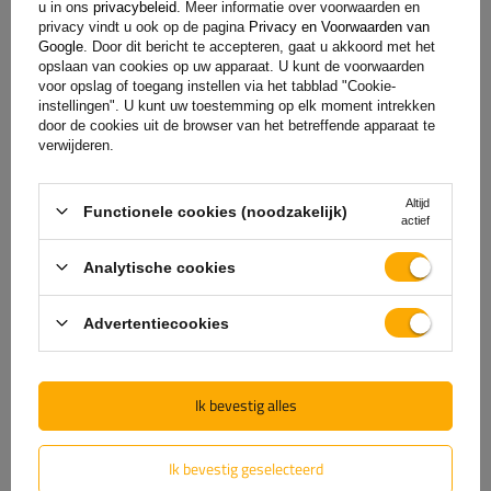
Aantal gedeelde oordelen: 4
u in ons
privacybeleid
. Meer informatie over voorwaarden en
privacy vindt u ook op de pagina
Privacy en Voorwaarden van
Google
. Door dit bericht te accepteren, gaat u akkoord met het
opslaan van cookies op uw apparaat. U kunt de voorwaarden
Voeg uw beoordeling toe
voor opslag of toegang instellen via het tabblad "Cookie-
instellingen". U kunt uw toestemming op elk moment intrekken
Toon alleen beoordelingen bevestigd door een aankoop
door de cookies uit de browser van het betreffende apparaat te
verwijderen.
Voor de mening ontvangt u
100 punten.
in ons
loyaliteitsprogramma.
Altijd
Functionele cookies (noodzakelijk)
actief
Analytische cookies
5
(3)
Advertentiecookies
4
(1)
3
(0)
2
(0)
Ik bevestig alles
1
(0)
Ik bevestig geselecteerd
Klik op een beoordeling om feedbacks te filteren