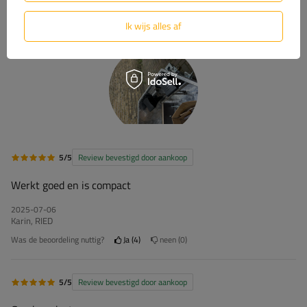
Ik wijs alles af
5/5
Review bevestigd door aankoop
Werkt goed en is compact
2025-07-06
Karin, RIED
Was de beoordeling nuttig?
Ja
4
neen
0
5/5
Review bevestigd door aankoop