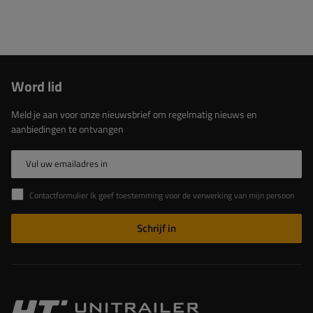
Word lid
Meld je aan voor onze nieuwsbrief om regelmatig nieuws en
aanbiedingen te ontvangen
Vul uw emailadres in
Contactformulier Ik geef toestemming voor de verwerking van mijn persoonlijke gegevens in het contactformulier in overeenstemming met de Verordening van het Europees Parlement en de Raad (EU)
Schrijf in