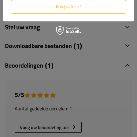
Ik wijs alles af
Levering
Stel uw vraag
(1)
Downloadbare bestanden
(1)
Beoordelingen
5/5
Aantal gedeelde oordelen: 1
Voeg uw beoordeling toe