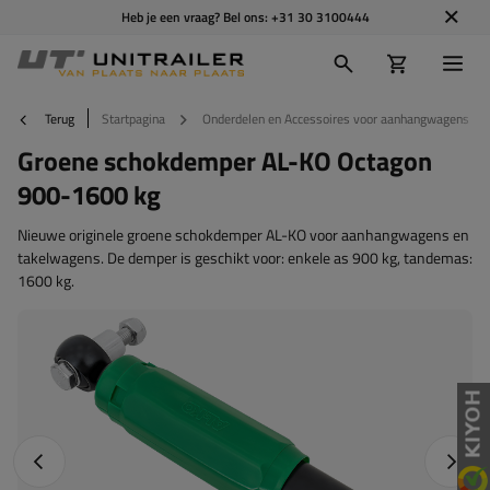
Heb je een vraag? Bel ons:
+31 30 3100444
Terug
Startpagina
Onderdelen en Accessoires voor aanhangwagens
Groene schokdemper AL-KO Octagon
900-1600 kg
Nieuwe originele groene schokdemper AL-KO voor aanhangwagens en
takelwagens. De demper is geschikt voor: enkele as 900 kg, tandemas:
1600 kg.
Vorige foto
Napraw