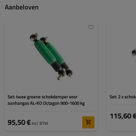
Aanbeloven
Enkele as:
900 kg
Tandem as:
1600 kg
Set: twee groene schokdemper voor
Set: 2 x sch
aanhangas AL-KO Octagon 900-1600 kg
115,60 
95,50 €
Incl. BTW