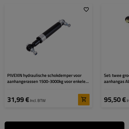
Enkele as:
1500 kg
Enkele as:
Tandem as:
3000 kg
Tandem as:
PIVEXIN hydraulische schokdemper voor
Set: twee gr
aanhangerassen 1500-3000kg voor enkele
aanhangas A
en tandemassen
31,99 €
95,50 €
Incl. BTW
I