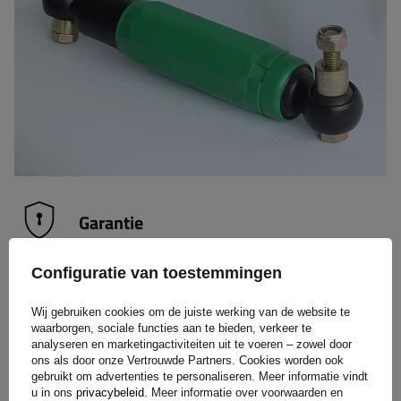
Garantie
Configuratie van toestemmingen
Bij aankoop van elk product uit ons assortiment krijg je 2
jaar garantie.
Op deze manier kun je het gebruiken zonder je
Wij gebruiken cookies om de juiste werking van de website te
zorgen te maken over de gevolgen van een eventuele
waarborgen, sociale functies aan te bieden, verkeer te
analyseren en marketingactiviteiten uit te voeren – zowel door
storing. Met het oog op jouw tevredenheid hebben we het
ons als door onze Vertrouwde Partners. Cookies worden ook
proces voor het indienen van een eventuele klacht zo
gebruikt om advertenties te personaliseren. Meer informatie vindt
eenvoudig mogelijk gemaakt - het enige wat je hoeft te doen
u in ons
privacybeleid
. Meer informatie over voorwaarden en