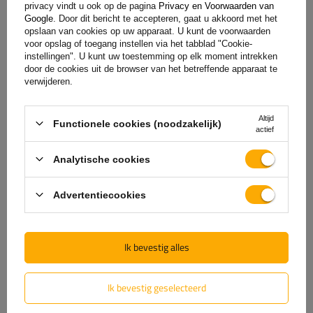
privacy vindt u ook op de pagina
Privacy en Voorwaarden van
is
het formulier dat beschikbaar is op onze website in te
Google
. Door dit bericht te accepteren, gaat u akkoord met het
vullen en op te sturen.
opslaan van cookies op uw apparaat. U kunt de voorwaarden
voor opslag of toegang instellen via het tabblad "Cookie-
instellingen". U kunt uw toestemming op elk moment intrekken
door de cookies uit de browser van het betreffende apparaat te
Hulp
verwijderen.
Altijd
Functionele cookies (noodzakelijk)
Heb je vragen over de keuze of het gebruik van onze
actief
producten? Neem contact met ons op! De specialisten van
Analytische cookies
Unitrailer geven je graag alle informatie.
Advertentiecookies
+31 30 3100444
unitrailer@utrailer.nl
Ik bevestig alles
Ik bevestig geselecteerd
Specificaties