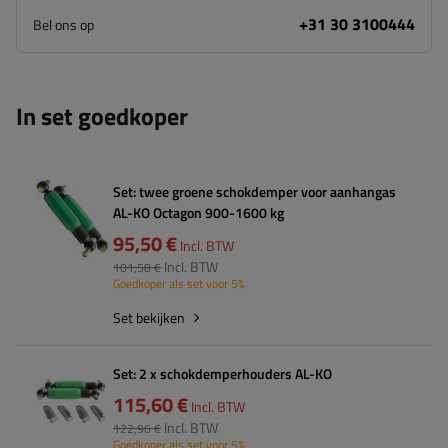
+31 30 3100444
Bel ons op
In set goedkoper
Set: twee groene schokdemper voor aanhangas
AL-KO Octagon 900-1600 kg
95,50 €
Incl. BTW
Incl. BTW
101,58 €
Goedkoper als set voor 5%
Set bekijken
Set: 2 x schokdemperhouders AL-KO
115,60 €
Incl. BTW
Incl. BTW
122,96 €
Goedkoper als set voor 5%