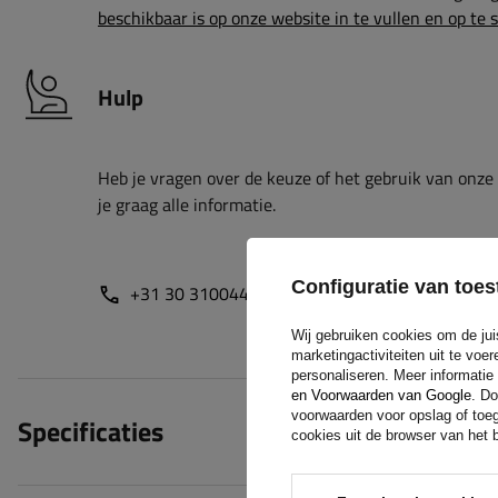
beschikbaar is op onze website in te vullen en op te 
Hulp
Heb je vragen over de keuze of het gebruik van onze
je graag alle informatie.
Configuratie van to
+31 30 3100444
unitrailer@utrailer.nl
Wij gebruiken cookies om de jui
marketingactiviteiten uit te vo
personaliseren. Meer informatie
en Voorwaarden van Google
. Do
voorwaarden voor opslag of toeg
Specificaties
cookies uit de browser van het b