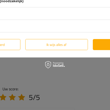
(noodzakelijk)
eerd
Ik wijs alles af
Uw score:
5/5