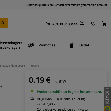
unitrailer@utrailer.nl
Contact
Loyaliteitsprogramma
Mijn account
+31 30 3100444
ietsendragers
Promoties
Outlet
n dakdragers
5 beugelklem voor 5mm touwen
0,19 €
Incl. BTW
een
Product beschikbaar in grote hoeveelheden
Bij jou van
13 augustus
. Levering
vanaf
7,90 €
Controleer verzendtijden en -kosten