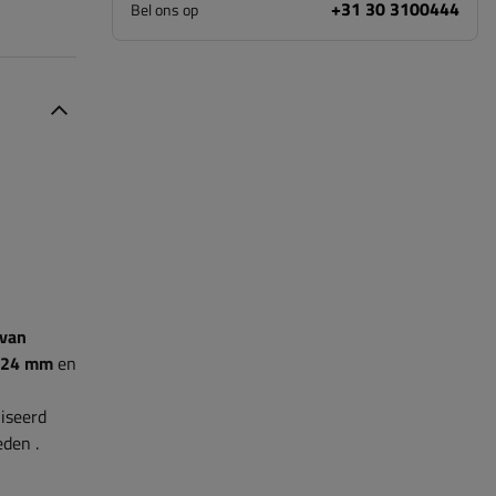
+31 30 3100444
Bel ons op
 van
24 mm
en
niseerd
eden
.