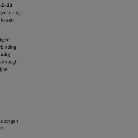
6,5-33
ngzekering
 in een
ig te
rbinding
oudig
verhoogt
ijke
je zorgen
et