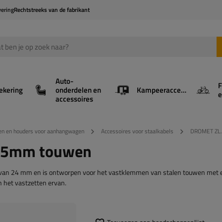
vering
Rechtstreeks van de fabrikant
Auto-
F
ekering
onderdelen en
Kampeeraccessoires
e
accessoires
en en houders voor aanhangwagen
Accessoires voor staalkabels
DROMET ZL.
r 5mm touwen
van 24 mm en is ontworpen voor het vastklemmen van stalen touwen met 
n het vastzetten ervan.