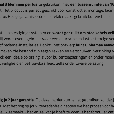
al 3 klemmen per lus
te gebruiken, met
een tussenruimte van 1
t. Het product is perfect geschikt voor constructie, montage, ladi
 sector. Het gegalvaniseerde oppervlak maakt gebruik buitenshuis en
nt in bevestigingssystemen en
wordt gebruikt om staalkabels veil
Hij wordt overal gebruikt waar een duurzame en lastbestendige ve
 of reclame-installaties. Dankzij het ontwerp
kunt u hiermee eenv
 maken die bestand zijn tegen rekken en verschuiven. Verzinking 
ok een ideale oplossing is voor buitentoepassingen en onder moeil
eiligheid en betrouwbaarheid, zelfs onder zware belasting.
g je 2 jaar garantie.
Op deze manier kun je het gebruiken zonder 
g. Met het oog op jouw tevredenheid hebben we het proces voor h
lijk gemaakt - het enige wat je hoeft te doen is
het formulier dat