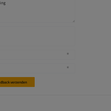
ing
dback verzenden