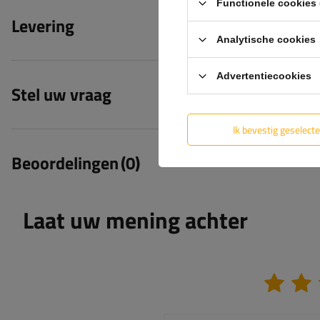
Functionele cookies 
Levering
Analytische cookies
Advertentiecookies
Stel uw vraag
Ik bevestig geselect
Beoordelingen
(0)
Laat uw mening achter