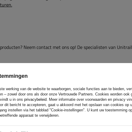
sturen.
 producten? Neem contact met ons op! De specialisten van Unitrai
estemmingen
ste werking van de website te waarborgen, sociale functies aan te bieden, ve
eren – zowel door ons als door onze Vertrouwde Partners. Cookies worden ook 
 vindt u in ons
privacybeleid
. Meer informatie over voorwaarden en privacy vi
or dit bericht te accepteren, gaat u akkoord met het opslaan van cookies op 
ang instellen via het tabblad "Cookie-instellingen". U kunt uw toestemming 
etreffende apparaat te verwijderen.