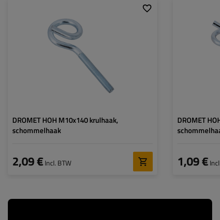
DROMET HOH M10x140 krulhaak,
DROMET HOH 
schommelhaak
schommelha
2,09 €
1,09 €
Incl. BTW
Inc