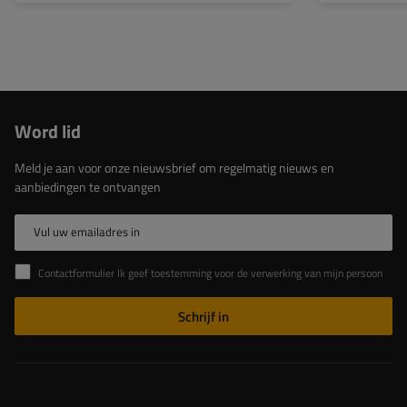
Word lid
Meld je aan voor onze nieuwsbrief om regelmatig nieuws en
aanbiedingen te ontvangen
Vul uw emailadres in
Contactformulier Ik geef toestemming voor de verwerking van mijn persoonlijke gegevens in het contactformulier in overeenstemming met de Verordening van het Europees Parlement en de Raad (EU)
Schrijf in