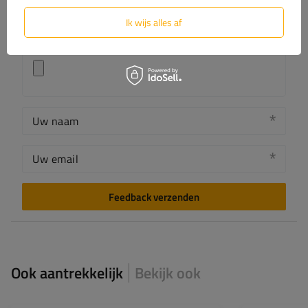
Ik wijs alles af
Voeg je eigen productfoto toe:
Uw naam
Uw email
Feedback verzenden
Ook aantrekkelijk
Bekijk ook