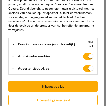
u in ons
privacybeleid
. Meer informatie over voorwaarden en
privacy vindt u ook op de pagina
Privacy en Voorwaarden van
Google
. Door dit bericht te accepteren, gaat u akkoord met het
Levering
opslaan van cookies op uw apparaat. U kunt de voorwaarden
voor opslag of toegang instellen via het tabblad "Cookie-
instellingen". U kunt uw toestemming op elk moment intrekken
Stel uw vraag
door de cookies uit de browser van het betreffende apparaat te
verwijderen.
(0)
Beoordelingen
Altijd
Functionele cookies (noodzakelijk)
actief
Laat uw mening achter
Analytische cookies
Uw score:
Advertentiecookies
5/5
Ik bevestig alles
De inhoud van uw beoordeling
Ik bevestig geselecteerd