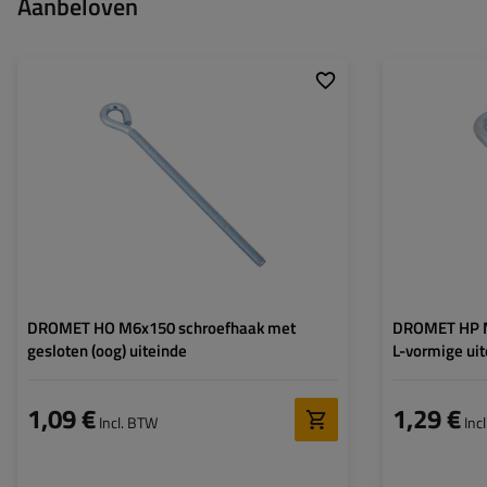
Aanbeloven
DROMET HO M6x150 schroefhaak met
DROMET HP M
gesloten (oog) uiteinde
L-vormige uit
1,09 €
1,29 €
Incl. BTW
Inc