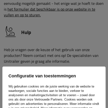
eenvoudig mogelijk gemaakt - het enige wat je hoeft te doen
is
het formulier dat beschikbaar is op onze website in te
vullen en op te sturen.
Hulp
Heb je vragen over de keuze of het gebruik van onze
producten? Neem contact met ons op! De specialisten van
Unitrailer geven je graag alle informatie.
Configuratie van toestemmingen
+31 30 3100444
unitrailer@utrailer.nl
Wij gebruiken cookies om de juiste werking van de website te
waarborgen, sociale functies aan te bieden, verkeer te
analyseren en marketingactiviteiten uit te voeren – zowel door
ons als door onze Vertrouwde Partners. Cookies worden ook
gebruikt om advertenties te personaliseren. Meer informatie vindt
Specificaties