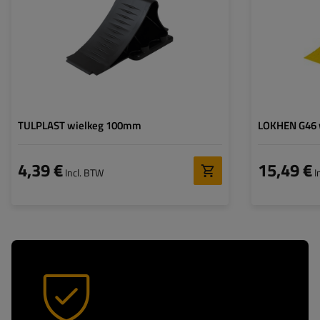
Hoogte:
Materiaal:
TULPLAST wielkeg 100mm
LOKHEN G46 
4,39 €
15,49 €
Incl. BTW
I