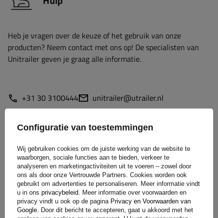
Hulp
Heb je vragen over de keuze of het gebruik van onze
producten? Neem contact met ons op! De specialisten van
Unitrailer geven je graag alle informatie.
+31 30 3100444
unitrailer@utrailer.nl
Configuratie van toestemmingen
Specificaties
Wij gebruiken cookies om de juiste werking van de website te
waarborgen, sociale functies aan te bieden, verkeer te
analyseren en marketingactiviteiten uit te voeren – zowel door
Levering
ons als door onze Vertrouwde Partners. Cookies worden ook
gebruikt om advertenties te personaliseren. Meer informatie vindt
u in ons
privacybeleid
. Meer informatie over voorwaarden en
privacy vindt u ook op de pagina
Privacy en Voorwaarden van
Stel uw vraag
Google
. Door dit bericht te accepteren, gaat u akkoord met het