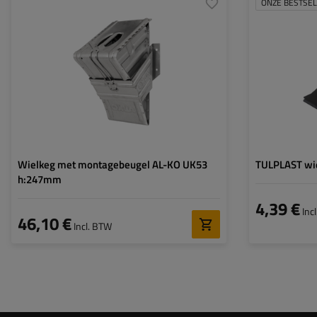
ONZE BESTSE
Model:
UK 53
Maximale belasting:
6500 kg
Lengte:
453 mm
Hoogte:
247 mm
Materiaal:
metaal
Wielkeg met montagebeugel AL-KO UK53
TULPLAST wi
h:247mm
4,39 €
Inc
46,10 €
Incl. BTW