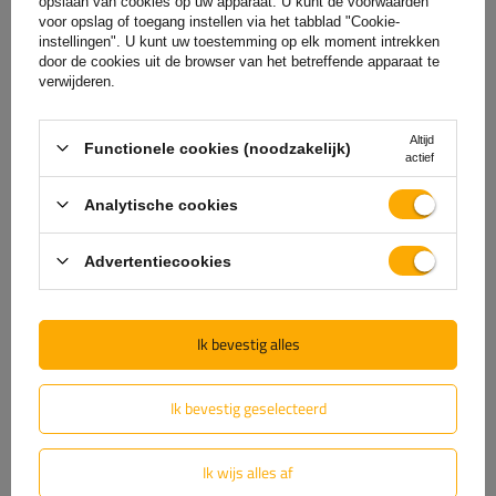
opslaan van cookies op uw apparaat. U kunt de voorwaarden
voor opslag of toegang instellen via het tabblad "Cookie-
(1)
Downloadbare bestanden
instellingen". U kunt uw toestemming op elk moment intrekken
door de cookies uit de browser van het betreffende apparaat te
verwijderen.
(0)
Beoordelingen
Altijd
Functionele cookies (noodzakelijk)
actief
Laat uw mening achter
Analytische cookies
Uw score:
Advertentiecookies
5/5
Ik bevestig alles
De inhoud van uw beoordeling
Ik bevestig geselecteerd
Ik wijs alles af
Voeg je eigen productfoto toe: