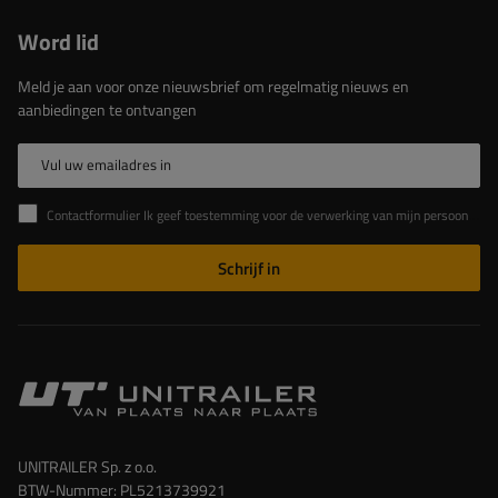
Word lid
Meld je aan voor onze nieuwsbrief om regelmatig nieuws en
aanbiedingen te ontvangen
Vul uw emailadres in
Contactformulier Ik geef toestemming voor de verwerking van mijn persoonlijke gegevens in het contactformulier in overeenstemming met de Verordening van het Europees Parlement en de Raad (EU)
Schrijf in
UNITRAILER Sp. z o.o.
BTW-Nummer: PL5213739921