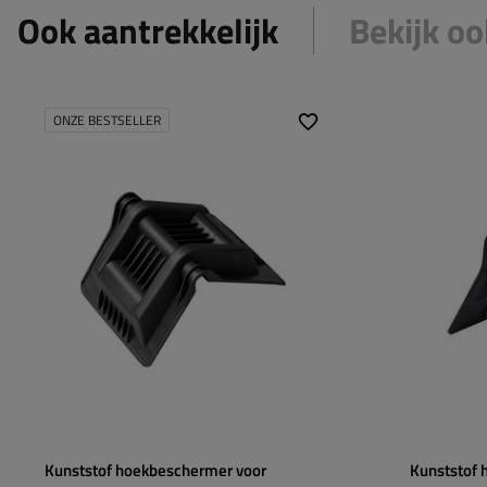
Ook aantrekkelijk
Bekijk oo
ONZE BESTSELLER
Breedte:
50 mm
Breedte:
Zijlengte A:
162,2 mm
Zijlengte A:
Zijlengte B:
208,2 mm
Zijlengte B:
Hoogte:
153 mm
Hoogte:
Kunststof hoekbeschermer voor
Kunststof 