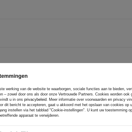
estemmingen
ste werking van de website te waarborgen, sociale functies aan te bieden, ve
eren – zowel door ons als door onze Vertrouwde Partners. Cookies worden ook 
 vindt u in ons
privacybeleid
. Meer informatie over voorwaarden en privacy vi
Uw score:
or dit bericht te accepteren, gaat u akkoord met het opslaan van cookies op 
5/5
ang instellen via het tabblad "Cookie-instellingen". U kunt uw toestemming 
etreffende apparaat te verwijderen.
ing