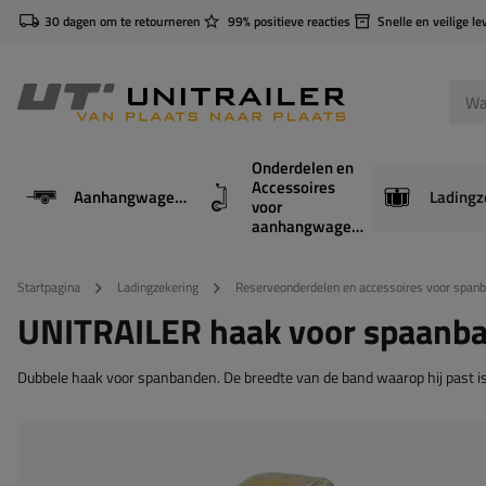
30 dagen om te retourneren
99% positieve reacties
Snelle en veilige le
Onderdelen en
Accessoires
Aanhangwagens
Ladingz
voor
aanhangwagens
Startpagina
Ladingzekering
Reserveonderdelen en accessoires voor span
UNITRAILER haak voor spaanb
Dubbele haak voor spanbanden. De breedte van de band waarop hij past 