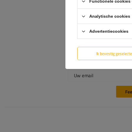
Functionele cookies 
Analytische cookies
Advertentiecookies
Voeg je eigen
productfoto toe:
Ik bevestig geselect
Uw naam
Uw email
Fee