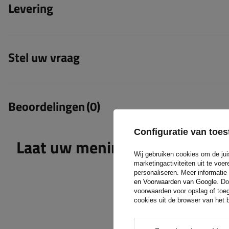
Levering
Stel uw vraag
Beoordelingen
(0)
Configuratie van to
Laat uw mening achter
Wij gebruiken cookies om de jui
marketingactiviteiten uit te vo
personaliseren. Meer informatie
en Voorwaarden van Google
. Do
voorwaarden voor opslag of toeg
cookies uit de browser van het b
De inhoud van uw beoordel