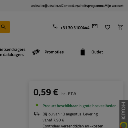
unitrailer@utrailer.nl
Contact
Loyaliteitsprogramma
Mijn account
+31 30 3100444
ietsendragers
Promoties
Outlet
n dakdragers
0,59 €
Incl. BTW
Product beschikbaar in grote hoeveelheden
Bij jou van
13 augustus
. Levering
vanaf
7,90 €
Controleer verzendtijden en -kosten