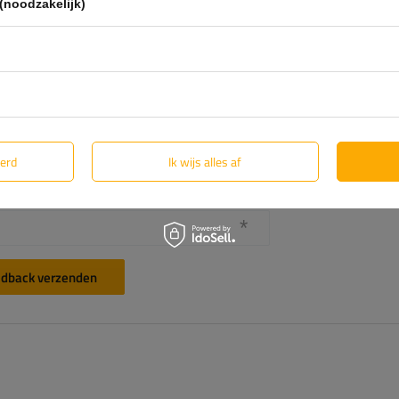
(noodzakelijk)
eerd
Ik wijs alles af
dback verzenden