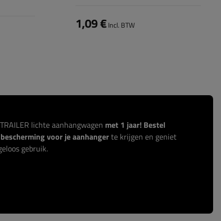
1,09 €
Incl. BTW
ITRAILER lichte aanhangwagen
met 1 jaar! Bestel
r bescherming voor je aanhanger
te krijgen en geniet
eloos gebruik.