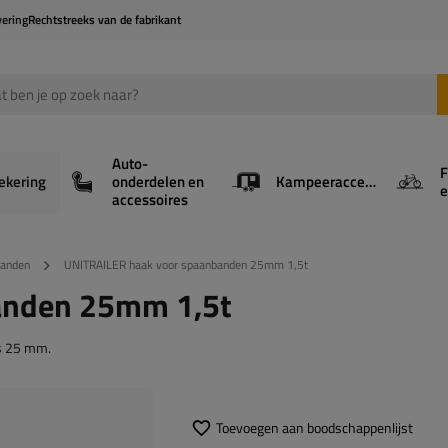
vering
Rechtstreeks van de fabrikant
Auto-
F
ekering
onderdelen en
Kampeeraccessoires
e
accessoires
banden
UNITRAILER haak voor spaanbanden 25mm 1,5t
anden 25mm 1,5t
is 25 mm.
Toevoegen aan boodschappenlijst