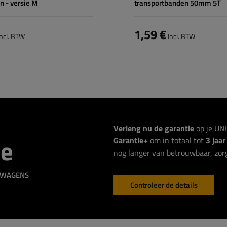
 - versie M
transportbanden 50mm 5T
1,59 €
ncl. BTW
Incl. BTW
Verleng nu de garantie
op je UN
ie
Garantie+
om in totaal tot
3 jaa
nog langer van betrouwbaar, zorg
GWAGENS
Controleer de details