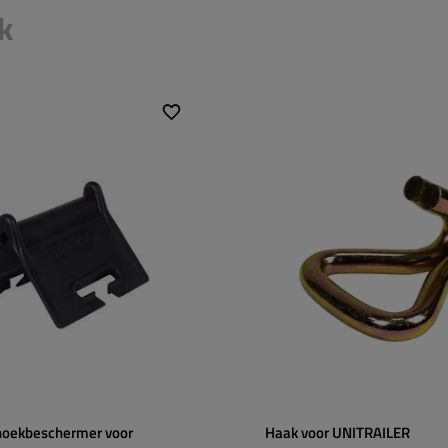
k
50 mm
Breedte:
50 mm
90 mm
90 mm
135 mm
hoekbeschermer voor
Haak voor UNITRAILER