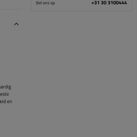
+31 30 3100444
Bel ons op
ardig
eeste
heid en