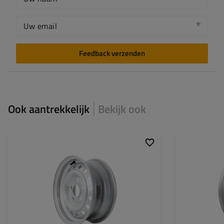
Uw email
Feedback verzenden
Ook aantrekkelijk
Bekijk ook
Velg breedte:
5.5"
Velg breedte:
Velg diameter:
14"
Velg diameter:
Steekmaat:
5x112
Steekmaat:
ET waarde:
30
ET waarde:
Naafgat:
67 mm
Naafgat: