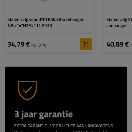
Stalen velg voor UNITRAILER-aanhanger
Stalen velg 
5.5Jx14"H2 5x112 ET:30
aanhanger
34,79 €
40,89 €
Incl. BTW
I
3 jaar garantie
EXTRA GARANTIE+ VOOR LICHTE AANHANGWAGENS