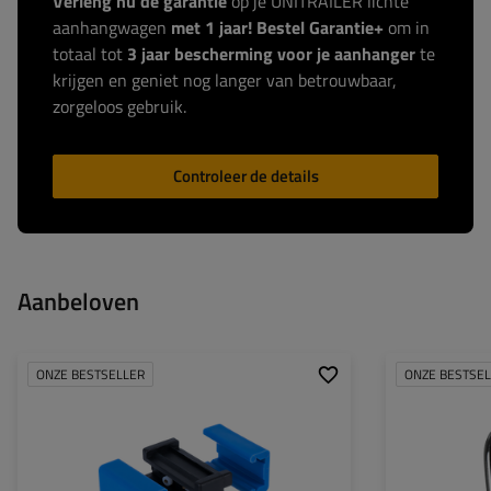
Verleng nu de garantie
op je UNITRAILER lichte
aanhangwagen
met 1 jaar! Bestel Garantie+
om in
totaal tot
3 jaar bescherming voor je aanhanger
te
krijgen en geniet nog langer van betrouwbaar,
zorgeloos gebruik.
Controleer de details
Aanbeloven
ONZE BESTSELLER
ONZE BESTSE
Breedte:
Hoogte:
Haakbaldiameter