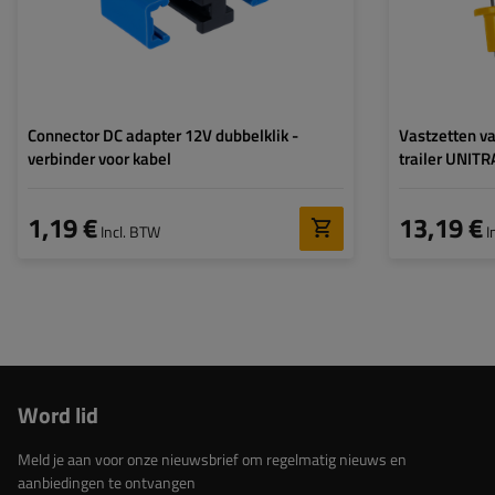
Connector DC adapter 12V dubbelklik -
Vastzetten va
verbinder voor kabel
trailer UNITR
1,19 €
13,19 €
Incl. BTW
I
Word lid
Meld je aan voor onze nieuwsbrief om regelmatig nieuws en
aanbiedingen te ontvangen