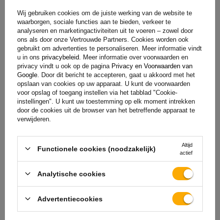
Wij gebruiken cookies om de juiste werking van de website te
waarborgen, sociale functies aan te bieden, verkeer te
analyseren en marketingactiviteiten uit te voeren – zowel door
ons als door onze Vertrouwde Partners. Cookies worden ook
gebruikt om advertenties te personaliseren. Meer informatie vindt
u in ons
privacybeleid
. Meer informatie over voorwaarden en
privacy vindt u ook op de pagina
Privacy en Voorwaarden van
Google
. Door dit bericht te accepteren, gaat u akkoord met het
Dwarsdoorsnedeprofiel van de velg
Dit verwijst naar
opslaan van cookies op uw apparaat. U kunt de voorwaarden
de vorm van het binnenste gedeelte van de velg,
voor opslag of toegang instellen via het tabblad "Cookie-
inclusief de flens en het oppervlak waarop de band rust.
instellingen". U kunt uw toestemming op elk moment intrekken
door de cookies uit de browser van het betreffende apparaat te
Dit profiel is cruciaal voor een goede pasvorm, montage
verwijderen.
en algehele aansluiting van de band op de naaf van het
voertuig.
H2 velg dwarsdoorsnede profiel
Dit is een
Altijd
velg met een dubbele bult. Dit profiel biedt nog betere
Functionele cookies (noodzakelijk)
actief
bescherming tegen het wegglijden van de band van de
velg. Dit is vooral belangrijk voor sportwagens,
Analytische cookies
terreinwagens of voertuigen die aan hogere zijdelingse
krachten worden blootgesteld.
Advertentiecookies