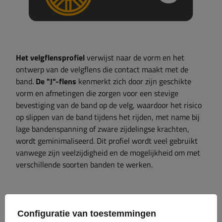
Het velgflensprofiel
verwijst naar de vorm en het
ontwerp van de velgflens die contact maakt met de
band.
De "J"-flens
kenmerkt zich door zijn geschikte
vorm en afmetingen die zorgen voor een stevige
bevestiging van de band op de velg, waardoor het risico
op slippen van de band tijdens het rijden, met name bij
lage bandenspanning of zware zijdelingse krachten,
wordt geminimaliseerd. Dit profiel wordt veel gebruikt
vanwege zijn veelzijdigheid en de mogelijkheid om met
verschillende soorten banden te werken.
Configuratie van toestemmingen