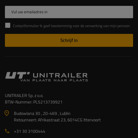
Vul uw emailadres in
Contactformulier Ik geef toestemming voor de verwerking van mijn persoonlijke gegevens in het contactformulier in overeenstemming met de Verordening van het Europees Parlement en de Raad (EU)
Schrijf in
UNITRAILER Sp. z o.o.
BTW-Nummer: PL5213739921
Budowlana 30 , 20-469 , Lublin
Retourneert: Afrikastraat 23, 6014CG Ittervoort
+31 30 3100444