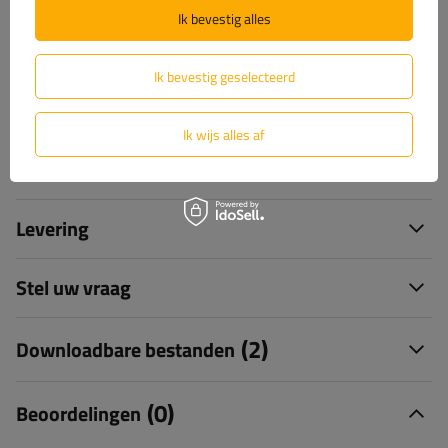
Ik bevestig alles
+31 30 3100444
unitrailer@utrailer.nl
Ik bevestig geselecteerd
Ik wijs alles af
Specificaties
Levering
Stel uw vraag
(2)
Downloadbare bestanden
(0)
Beoordelingen