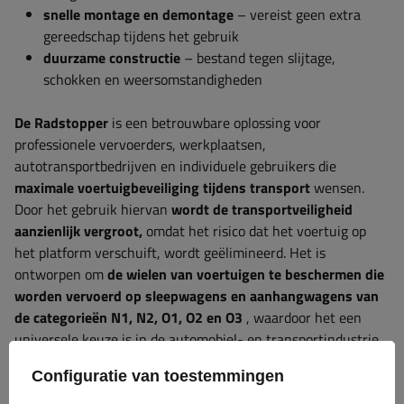
snelle montage en demontage
– vereist geen extra
gereedschap tijdens het gebruik
duurzame constructie
– bestand tegen slijtage,
schokken en weersomstandigheden
De Radstopper
is een betrouwbare oplossing voor
professionele vervoerders, werkplaatsen,
autotransportbedrijven en individuele gebruikers die
maximale voertuigbeveiliging tijdens transport
wensen.
Door het gebruik hiervan
wordt de transportveiligheid
aanzienlijk vergroot,
omdat het risico dat het voertuig op
het platform verschuift, wordt geëlimineerd. Het is
ontworpen om
de wielen van voertuigen te beschermen die
worden vervoerd op sleepwagens en aanhangwagens van
de categorieën N1, N2, O1, O2 en O3
, waardoor het een
universele keuze is in de automobiel- en transportindustrie.
Configuratie van toestemmingen
Garantie