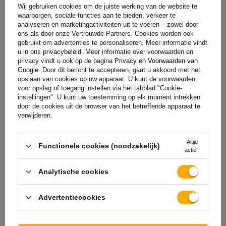
Wij gebruiken cookies om de juiste werking van de website te
waarborgen, sociale functies aan te bieden, verkeer te
analyseren en marketingactiviteiten uit te voeren – zowel door
ons als door onze Vertrouwde Partners. Cookies worden ook
Bij aankoop van elk product uit ons assortiment krijg je 2
gebruikt om advertenties te personaliseren. Meer informatie vindt
jaar garantie.
Op deze manier kun je het gebruiken zonder je
u in ons
privacybeleid
. Meer informatie over voorwaarden en
zorgen te maken over de gevolgen van een eventuele
privacy vindt u ook op de pagina
Privacy en Voorwaarden van
Google
. Door dit bericht te accepteren, gaat u akkoord met het
storing. Met het oog op jouw tevredenheid hebben we het
opslaan van cookies op uw apparaat. U kunt de voorwaarden
proces voor het indienen van een eventuele klacht zo
voor opslag of toegang instellen via het tabblad "Cookie-
eenvoudig mogelijk gemaakt - het enige wat je hoeft te doen
instellingen". U kunt uw toestemming op elk moment intrekken
door de cookies uit de browser van het betreffende apparaat te
is
het formulier dat beschikbaar is op onze website in te
verwijderen.
vullen en op te sturen.
Altijd
Functionele cookies (noodzakelijk)
actief
Hulp
Analytische cookies
Heb je vragen over de keuze of het gebruik van onze
Advertentiecookies
producten? Neem contact met ons op! De specialisten van
Unitrailer geven je graag alle informatie.