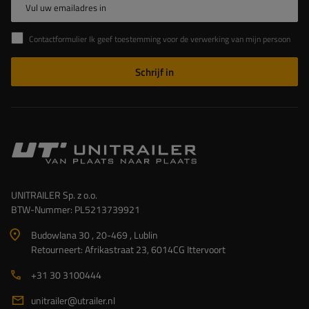
Vul uw emailadres in
Contactformulier Ik geef toestemming voor de verwerking van mijn persoonlijke gegevens in het contactformulier in overeenstemming met de Verordening van het Europees Parlement en de Raad (EU)
Schrijf in
UNITRAILER Sp. z o.o.
BTW-Nummer: PL5213739921
Budowlana 30 , 20-469 , Lublin
Retourneert: Afrikastraat 23, 6014CG Ittervoort
+31 30 3100444
unitrailer@utrailer.nl