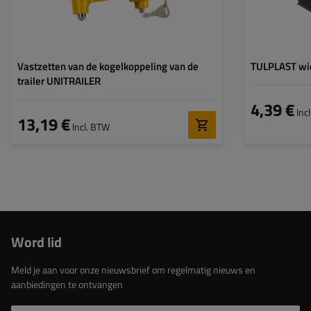
Vastzetten van de kogelkoppeling van de
TULPLAST wi
trailer UNITRAILER
4,39 €
Inc
13,19 €
Incl. BTW
Word lid
Meld je aan voor onze nieuwsbrief om regelmatig nieuws en
aanbiedingen te ontvangen