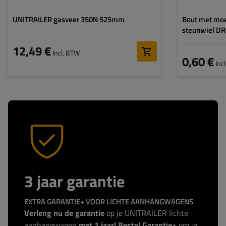
UNITRAILER gasveer 350N 525mm
Bout met moe
steunwiel D
12,49 €
Incl. BTW
0,60 €
Inc
3 jaar garantie
EXTRA GARANTIE+ VOOR LICHTE AANHANGWAGENS
Verleng nu de garantie
op je UNITRAILER lichte
aanhangwagen
met 1 jaar! Bestel Garantie+
om in