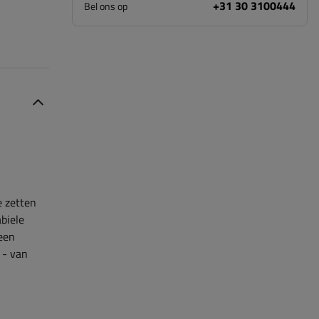
+31 30 3100444
Bel ons op
e zetten
abiele
 een
 - van