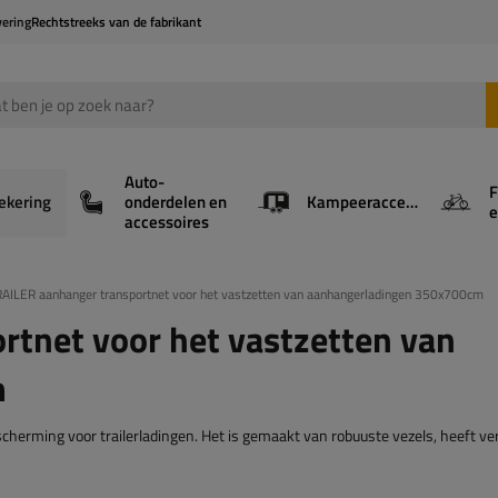
vering
Rechtstreeks van de fabrikant
Auto-
F
ekering
onderdelen en
Kampeeraccessoires
e
accessoires
AILER aanhanger transportnet voor het vastzetten van aanhangerladingen 350x700cm
tnet voor het vastzetten van
m
erming voor trailerladingen. Het is gemaakt van robuuste vezels, heeft ve