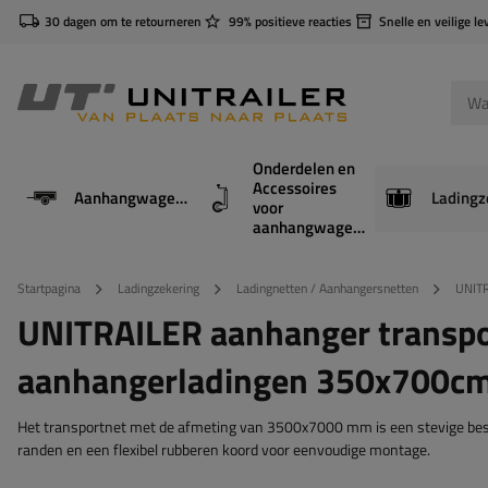
30 dagen om te retourneren
99% positieve reacties
Snelle en veilige le
Onderdelen en
Accessoires
Aanhangwagens
Ladingz
voor
aanhangwagens
Startpagina
Ladingzekering
Ladingnetten / Aanhangersnetten
UNITR
UNITRAILER aanhanger transpor
aanhangerladingen 350x700c
Het transportnet met de afmeting van 3500x7000 mm is een stevige besch
randen en een flexibel rubberen koord voor eenvoudige montage.