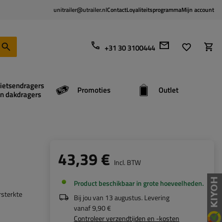
unitrailer@utrailer.nl
Contact
Loyaliteitsprogramma
Mijn account
+31 30 3100444
ietsendragers
Promoties
Outlet
n dakdragers
43,39 €
Incl. BTW
Product beschikbaar in grote hoeveelheden
rsterkte
Bij jou van
13 augustus
. Levering
vanaf
9,90 €
Controleer verzendtijden en -kosten