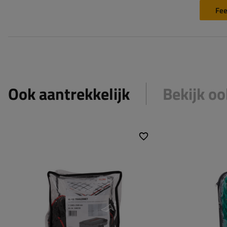
Fee
Ook aantrekkelijk
Bekijk oo
Kleur:
zwart
Kleur:
Maat:
2500x3500 mm
Maat:
Maat oogje:
30x30 mm
Maat oogje:
Rubberen koord:
6 mm
Rubberen koor