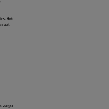
n
ies.
Het
an ook
je zorgen