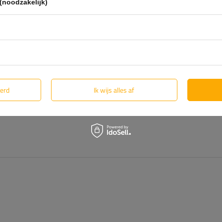
(noodzakelijk)
eerd
Ik wijs alles af