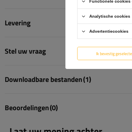
Functionele cookies 
Analytische cookies
Levering
Advertentiecookies
Stel uw vraag
Ik bevestig geselect
Downloadbare bestanden
(1)
Beoordelingen
(0)
Laat uw mening achter