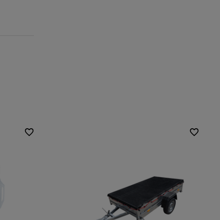
Kleur:
zwart
Maat:
2500x3500 mm
0 mm
Rubberen koord:
7 mm