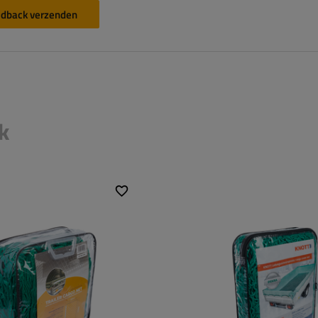
dback verzenden
k
groen
Kleur:
groen
2500x4000 mm
Rubberen koord:
6 mm
45x45 mm
Maat:
2000x350
d:
6 mm
Maat oogje:
35x35 mm