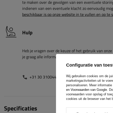
te maken over de gevolgen van een eventuele storin
indienen van een eventuele klacht zo eenvoudig moge
beschikbaar is op onze website in te vullen en op te 
Hulp
Heb je vragen over de keuze of het gebruik van onze
je graag alle informatie.
Configuratie van to
+31 30 3100444
unitrailer@utrailer.nl
Wij gebruiken cookies om de jui
marketingactiviteiten uit te vo
personaliseren. Meer informatie
en Voorwaarden van Google
. Do
voorwaarden voor opslag of toeg
cookies uit de browser van het b
Specificaties