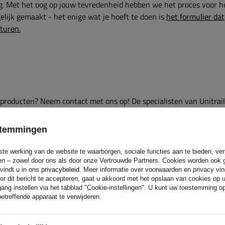
g. Met het oog op jouw tevredenheid hebben we het proces voor h
lijk gemaakt - het enige wat je hoeft te doen is
het formulier dat
sturen.
 producten? Neem contact met ons op! De specialisten van Unitrai
estemmingen
ste werking van de website te waarborgen, sociale functies aan te bieden, ve
eren – zowel door ons als door onze Vertrouwde Partners. Cookies worden ook 
 vindt u in ons
privacybeleid
. Meer informatie over voorwaarden en privacy vi
or dit bericht te accepteren, gaat u akkoord met het opslaan van cookies op 
ang instellen via het tabblad "Cookie-instellingen". U kunt uw toestemming 
etreffende apparaat te verwijderen.