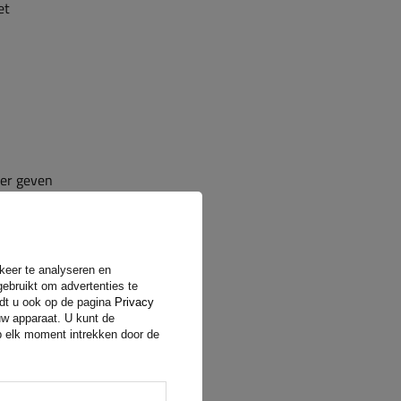
et
ler geven
rkeer te analyseren en
gebruikt om advertenties te
ndt u ook op de pagina
Privacy
uw apparaat. U kunt de
op elk moment intrekken door de