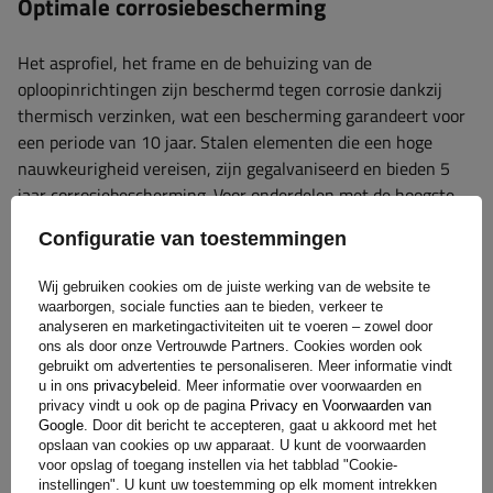
Optimale corrosiebescherming
Het asprofiel, het frame en de behuizing van de
oploopinrichtingen zijn beschermd tegen corrosie dankzij
thermisch verzinken, wat een bescherming garandeert voor
een periode van 10 jaar. Stalen elementen die een hoge
nauwkeurigheid vereisen, zijn gegalvaniseerd en bieden 5
jaar corrosiebescherming. Voor onderdelen met de hoogste
nauwkeurigheid wordt galvanische verzinken gebruikt,
Configuratie van toestemmingen
waardoor ze 4 jaar lang beschermd zijn. Deze verschillende
galvaniseermethoden beschermen alle componenten
Wij gebruiken cookies om de juiste werking van de website te
effectief en zorgen voor lange levensduur en weerstand
waarborgen, sociale functies aan te bieden, verkeer te
tegen invloed van externe factoren.
analyseren en marketingactiviteiten uit te voeren – zowel door
ons als door onze Vertrouwde Partners. Cookies worden ook
gebruikt om advertenties te personaliseren. Meer informatie vindt
u in ons
privacybeleid
. Meer informatie over voorwaarden en
privacy vindt u ook op de pagina
Privacy en Voorwaarden van
Google
. Door dit bericht te accepteren, gaat u akkoord met het
opslaan van cookies op uw apparaat. U kunt de voorwaarden
voor opslag of toegang instellen via het tabblad "Cookie-
instellingen". U kunt uw toestemming op elk moment intrekken