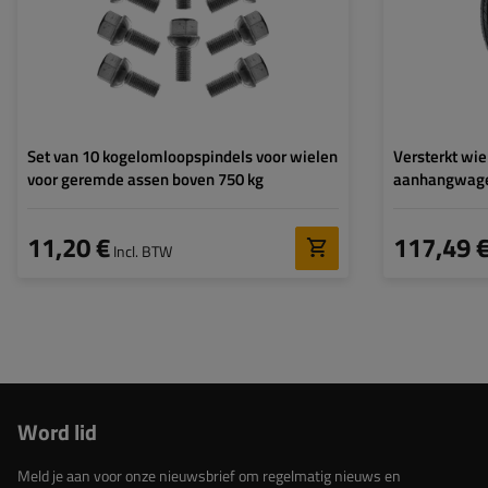
ET waarde:
Set van 10 kogelomloopspindels voor wielen
Versterkt wie
voor geremde assen boven 750 kg
aanhangwag
R14C 104/10
5.5Jx14"H2 5
11,20 €
117,49 
Incl. BTW
Word lid
Meld je aan voor onze nieuwsbrief om regelmatig nieuws en