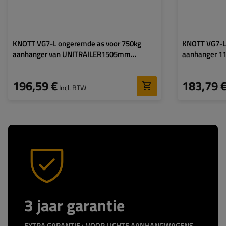
KNOTT VG7-L ongeremde as voor 750kg
KNOTT VG7-L
aanhanger van UNITRAILER1505mm
aanhanger 
1805mm 4x100
196,59 €
183,79 
Incl. BTW
3 jaar garantie
EXTRA GARANTIE+ VOOR LICHTE AANHANGWAGENS