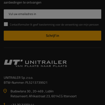
aanbiedingen te ontvangen
Vul uw emailadres in
Contactformulier Ik geef toestemming voor de verwerking van mijn persoonlijke gegevens in het contactformulier in overeenstemming met de Verordening van het Europees Parlement en de Raad (EU)
Schrijf in
UNITRAILER Sp. z o.o.
BTW-Nummer: PL5213739921
Budowlana 30 , 20-469 , Lublin
Retourneert: Afrikastraat 23, 6014CG Ittervoort
+31 30 3100444