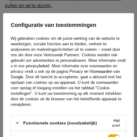
vullen en op te sturen.
Configuratie van toestemmingen
Hulp
Wij gebruiken cookies om de juiste werking van de website te
waarborgen, sociale functies aan te bieden, verkeer te
Heb je vragen over de keuze of het gebruik van onze
analyseren en marketingactiviteiten uit te voeren – zowel door
ons als door onze Vertrouwde Partners. Cookies worden ook
producten? Neem contact met ons op! De specialisten van
gebruikt om advertenties te personaliseren. Meer informatie vindt
Unitrailer geven je graag alle informatie.
u in ons
privacybeleid
. Meer informatie over voorwaarden en
privacy vindt u ook op de pagina
Privacy en Voorwaarden van
Google
. Door dit bericht te accepteren, gaat u akkoord met het
opslaan van cookies op uw apparaat. U kunt de voorwaarden
+31 30 3100444
unitrailer@utrailer.nl
voor opslag of toegang instellen via het tabblad "Cookie-
instellingen". U kunt uw toestemming op elk moment intrekken
door de cookies uit de browser van het betreffende apparaat te
verwijderen.
Specificaties
Altijd
Functionele cookies (noodzakelijk)
actief