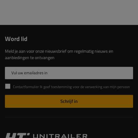
Word lid
Meld je aan voor onze nieuwsbrief om regelmatig nieuws en
aanbiedingen te ontvangen
Vul uw emailadres in
Contactformulier Ik geef toestemming voor de verwerking van mijn persoonlijke gegevens in het contactformulier in overeenstemming met de Verordening van het Europees Parlement en de Raad (EU)
Schrijf in