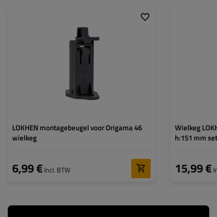
Model:
CROWNY 46
Model:
Materiaal:
kunststof
Gebruik voor:
Lengte:
Hoogte:
Materiaal:
LOKHEN montagebeugel voor Origama 46
Wielkeg LOK
wielkeg
h:151 mm se
6,99 €
15,99 €
Incl. BTW
I