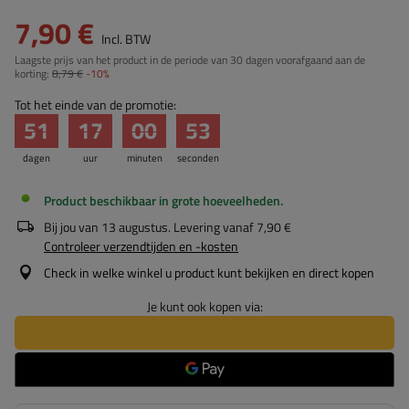
7,90 €
Incl. BTW
Laagste prijs van het product in de periode van 30 dagen voorafgaand aan de
korting:
8,79 €
-10%
Tot het einde van de promotie:
51
17
00
52
dagen
uur
minuten
seconden
Product beschikbaar in grote hoeveelheden
Bij jou van
13 augustus
. Levering vanaf
7,90 €
Controleer verzendtijden en -kosten
Check in welke winkel u product kunt bekijken en direct kopen
Je kunt ook kopen via: