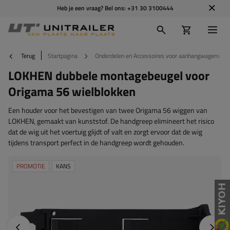
Heb je een vraag? Bel ons:
+31 30 3100444
Terug
Startpagina
Onderdelen en Accessoires voor aanhangwagens
LOKHEN dubbele montagebeugel voor
Origama 56 wielblokken
Een houder voor het bevestigen van twee Origama 56 wiggen van
LOKHEN, gemaakt van kunststof. De handgreep elimineert het risico
dat de wig uit het voertuig glijdt of valt en zorgt ervoor dat de wig
tijdens transport perfect in de handgreep wordt gehouden.
PROMOTIE
KANS
Vorige foto
Napraw