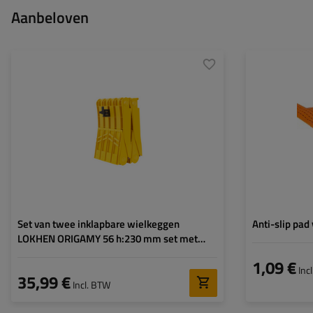
Aanbeloven
Model:
ORIGAMY 53
Maat:
Gebruik voor:
Personenauto's
,
Aanhangwagens
,
Zware
vrachtvoertuigen
,
Bouwmachines
,
Landbouwmachines
Lengte:
472 mm
Breedte:
199 mm
Hoogte:
230 mm
Set van twee inklapbare wielkeggen
Anti-slip pa
LOKHEN ORIGAMY 56 h:230 mm set met
handgreep
1,09 €
Inc
35,99 €
Incl. BTW