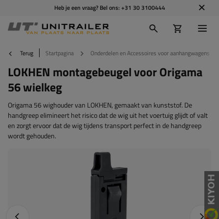
Heb je een vraag? Bel ons:
+31 30 3100444
Terug
Startpagina
Onderdelen en Accessoires voor aanhangwagens
LOKHEN montagebeugel voor Origama
56 wielkeg
Origama 56 wighouder van LOKHEN, gemaakt van kunststof. De
handgreep elimineert het risico dat de wig uit het voertuig glijdt of valt
en zorgt ervoor dat de wig tijdens transport perfect in de handgreep
wordt gehouden.
Vorige foto
Napraw