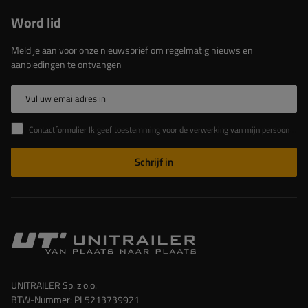
Word lid
Meld je aan voor onze nieuwsbrief om regelmatig nieuws en
aanbiedingen te ontvangen
Vul uw emailadres in
Contactformulier Ik geef toestemming voor de verwerking van mijn persoonlijke gegevens in het contactformulier in overeenstemming met de Verordening van het Europees Parlement en de Raad (EU)
Schrijf in
UNITRAILER Sp. z o.o.
BTW-Nummer: PL5213739921