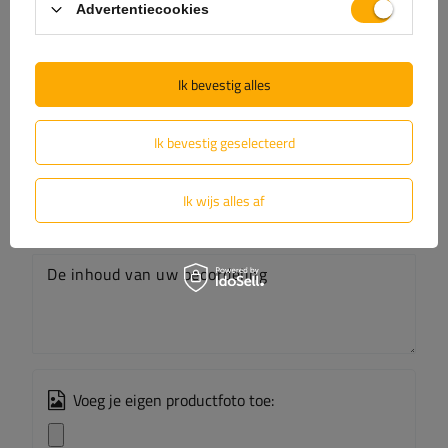
Advertentiecookies
(0)
Beoordelingen
Ik bevestig alles
Laat uw mening achter
Ik bevestig geselecteerd
Uw score:
5/5
Ik wijs alles af
De inhoud van uw beoordeling
Voeg je eigen productfoto toe: