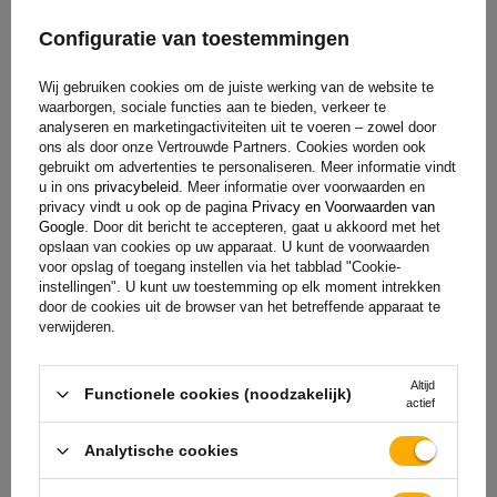
Heb je vragen over de keuze of het gebruik van onze
Configuratie van toestemmingen
producten? Neem contact met ons op! De specialisten van
Unitrailer geven je graag alle informatie.
Wij gebruiken cookies om de juiste werking van de website te
waarborgen, sociale functies aan te bieden, verkeer te
analyseren en marketingactiviteiten uit te voeren – zowel door
ons als door onze Vertrouwde Partners. Cookies worden ook
gebruikt om advertenties te personaliseren. Meer informatie vindt
+31 30 3100444
unitrailer@utrailer.nl
u in ons
privacybeleid
. Meer informatie over voorwaarden en
privacy vindt u ook op de pagina
Privacy en Voorwaarden van
Google
. Door dit bericht te accepteren, gaat u akkoord met het
opslaan van cookies op uw apparaat. U kunt de voorwaarden
voor opslag of toegang instellen via het tabblad "Cookie-
Specificaties
instellingen". U kunt uw toestemming op elk moment intrekken
door de cookies uit de browser van het betreffende apparaat te
verwijderen.
Levering
Altijd
Functionele cookies (noodzakelijk)
actief
Stel uw vraag
Analytische cookies
(1)
Downloadbare bestanden