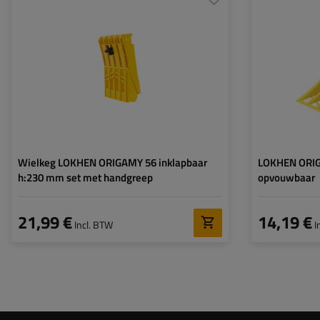
Model:
ORIGAMY 53
Model:
Gebruik voor:
Personenauto's
,
Lengte:
Aanhangwagens
,
Zware
Breedte:
vrachtvoertuigen
,
Bouwmachines
,
Hoogte:
Landbouwmachines
Materiaal:
Lengte:
472 mm
Breedte:
199 mm
Hoogte:
230 mm
Wielkeg LOKHEN ORIGAMY 56 inklapbaar
LOKHEN ORIG
h:230 mm set met handgreep
opvouwbaar
21,99 €
14,19 €
Incl. BTW
I