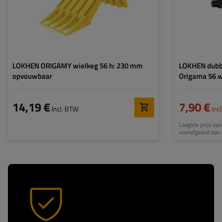
Materiaal:
kunststof
LOKHEN ORIGAMY wielkeg 56 h: 230 mm
LOKHEN dubb
opvouwbaar
Origama 56 w
14,19 €
7,90 €
Incl. BTW
Inc
Laagste prijs van
voorafgaand aan 