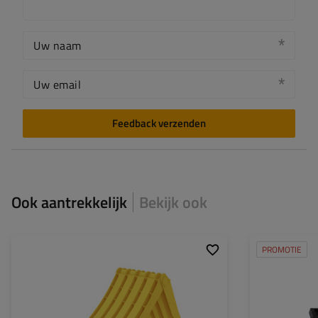
Uw naam
Uw email
Feedback verzenden
Ook aantrekkelijk
Bekijk ook
PROMOTIE
Model:
ORIGAMY 53
Model:
Lengte:
472 mm
Materiaal:
Breedte:
199 mm
Hoogte:
230 mm