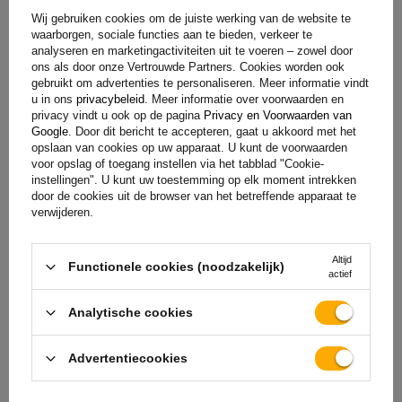
Wij gebruiken cookies om de juiste werking van de website te
+31 30 3100444
unitrailer@utrailer.nl
waarborgen, sociale functies aan te bieden, verkeer te
analyseren en marketingactiviteiten uit te voeren – zowel door
ons als door onze Vertrouwde Partners. Cookies worden ook
gebruikt om advertenties te personaliseren. Meer informatie vindt
u in ons
privacybeleid
. Meer informatie over voorwaarden en
privacy vindt u ook op de pagina
Privacy en Voorwaarden van
Specificaties
Google
. Door dit bericht te accepteren, gaat u akkoord met het
opslaan van cookies op uw apparaat. U kunt de voorwaarden
voor opslag of toegang instellen via het tabblad "Cookie-
Levering
instellingen". U kunt uw toestemming op elk moment intrekken
door de cookies uit de browser van het betreffende apparaat te
verwijderen.
Stel uw vraag
Altijd
Functionele cookies (noodzakelijk)
actief
(1)
Downloadbare bestanden
Analytische cookies
(0)
Beoordelingen
Advertentiecookies