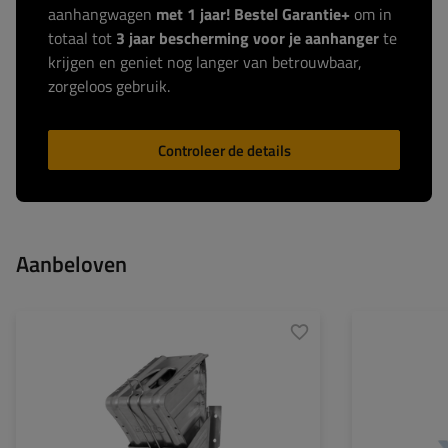
aanhangwagen
met 1 jaar! Bestel Garantie+
om in
totaal tot
3 jaar bescherming voor je aanhanger
te
krijgen en geniet nog langer van betrouwbaar,
zorgeloos gebruik.
Controleer de details
Aanbeloven
Model:
UK 46
Materiaal:
Maximale belasting:
5000 kg
Lengte:
370 mm
Hoogte:
206 mm
Materiaal:
metaal