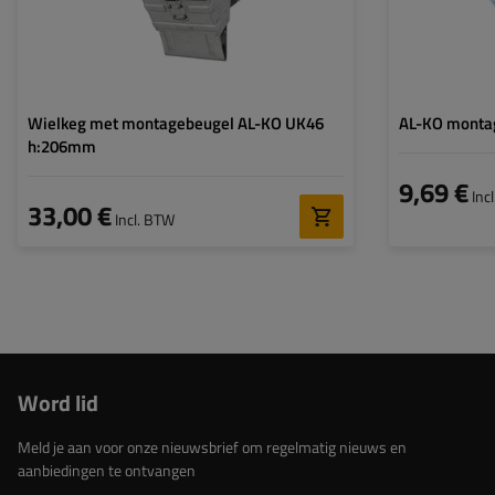
Wielkeg met montagebeugel AL-KO UK46
AL-KO montag
h:206mm
9,69 €
Inc
33,00 €
Incl. BTW
Word lid
Meld je aan voor onze nieuwsbrief om regelmatig nieuws en
aanbiedingen te ontvangen