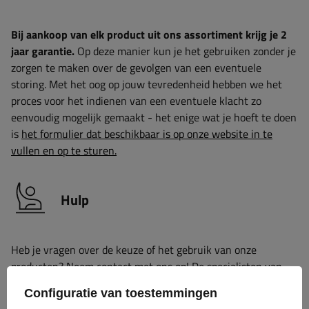
Bij aankoop van elk product uit ons assortiment krijg je 2
jaar garantie.
Op deze manier kun je het gebruiken zonder je
zorgen te maken over de gevolgen van een eventuele
storing. Met het oog op jouw tevredenheid hebben we het
proces voor het indienen van een eventuele klacht zo
eenvoudig mogelijk gemaakt - het enige wat je hoeft te doen
is
het formulier dat beschikbaar is op onze website in te
vullen en op te sturen.
Hulp
Heb je vragen over de keuze of het gebruik van onze
producten? Neem contact met ons op! De specialisten van
Unitrailer geven je graag alle informatie.
Configuratie van toestemmingen