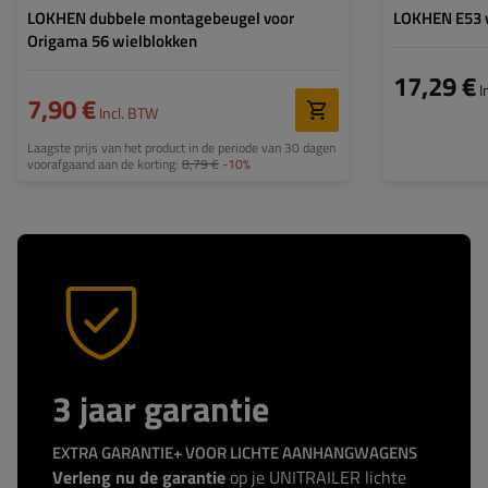
LOKHEN dubbele montagebeugel voor
LOKHEN E53 
Origama 56 wielblokken
17,29 €
I
7,90 €
Incl. BTW
Laagste prijs van het product in de periode van 30 dagen
voorafgaand aan de korting:
8,79 €
-10%
3 jaar garantie
EXTRA GARANTIE+ VOOR LICHTE AANHANGWAGENS
Verleng nu de garantie
op je UNITRAILER lichte