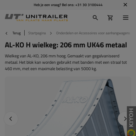
Heb je een vraag? Bel ons:
+31 30 3100444
Terug
Startpagina
Onderdelen en Accessoires voor aanhangwagens
AL-KO H wielkeg: 206 mm UK46 metaal
Wielkeg van AL-KO, 206 mm hoog. Gemaakt van gegalvaniseerd
metaal. Het blok kan worden gebruikt met banden met een straal tot
460 mm, met een maximale belasting van 5000 kg.
Vorige foto
Napraw