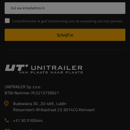
Vul uw emailadres in
Contactformulier Ik geef toestemming voor de verwerking van mijn persoonlijke gegevens in het contactformulier in overeenstemming met de Verordening van het Europees Parlement en de Raad (EU)
Schrijf in
UNITRAILER Sp. z o.o.
BTW-Nummer: PL5213739921
Budowlana 30 , 20-469 , Lublin
Retourneert: Afrikastraat 23, 6014CG Ittervoort
+31 30 3100444