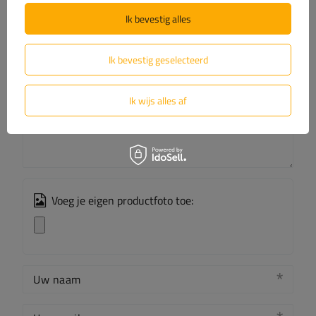
Laat uw mening achter
Ik bevestig alles
Uw score:
5/5
Ik bevestig geselecteerd
Ik wijs alles af
De inhoud van uw beoordeling
Voeg je eigen productfoto toe:
Uw naam