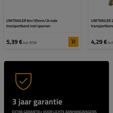
UNITRAILER 6m/35mm/2t rode
UNITRAILER 
transportband met spanner
transportban
5,39 €
4,29 €
Incl. BTW
Inc
3 jaar garantie
EXTRA GARANTIE+ VOOR LICHTE AANHANGWAGENS