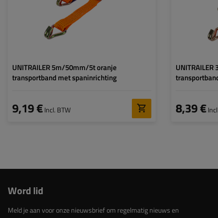
Standaard voorspankracht
300 daN
Standaard voorsp
(STF):
(STF):
UNITRAILER 5m/50mm/5t oranje
UNITRAILER 
transportband met spaninrichting
transportban
9,19 €
8,39 €
Incl. BTW
Inc
Word lid
Meld je aan voor onze nieuwsbrief om regelmatig nieuws en