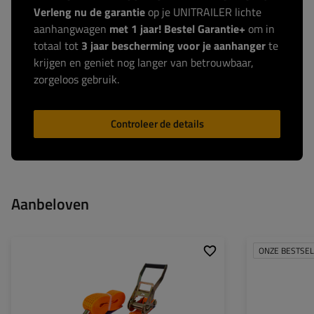
Verleng nu de garantie
op je UNITRAILER lichte
aanhangwagen
met 1 jaar! Bestel Garantie+
om in
totaal tot
3 jaar bescherming voor je aanhanger
te
krijgen en geniet nog langer van betrouwbaar,
zorgeloos gebruik.
Controleer de details
Aanbeloven
ONZE BESTSE
Lengte van de band:
5 m
Lengte van de ba
Breedte van de band:
50 mm
Breedte van de b
Breekbelasting bij
5 ton (5000 DAN)
Breekbelasting bi
rondsjorren (omsnoeren)
rondsjorren (oms
(LC):
(LC):