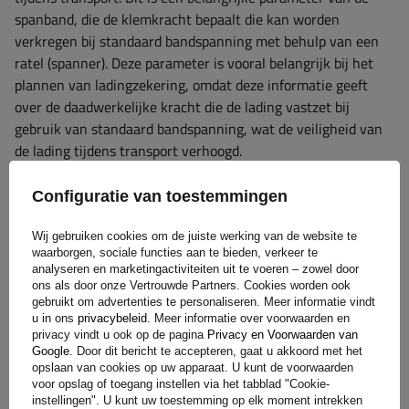
spanband, die de klemkracht bepaalt die kan worden
verkregen bij standaard bandspanning met behulp van een
ratel (spanner). Deze parameter is vooral belangrijk bij het
plannen van ladingzekering, omdat deze informatie geeft
over de daadwerkelijke kracht die de lading vastzet bij
gebruik van standaard bandspanning, wat de veiligheid van
de lading tijdens transport verhoogd.
Standaard handkracht (SHF)
Configuratie van toestemmingen
Wij gebruiken cookies om de juiste werking van de website te
De handmatige spankracht bedraagt ​​50 daN, dit is de kracht
waarborgen, sociale functies aan te bieden, verkeer te
die op de ratel moet worden uitgeoefend om de lading goed
analyseren en marketingactiviteiten uit te voeren – zowel door
vast te zetten. Deze waarde garandeert ergonomie en
ons als door onze Vertrouwde Partners. Cookies worden ook
gebruikt om advertenties te personaliseren. Meer informatie vindt
werkveiligheid, waardoor een passende bandspanning
u in ons
privacybeleid
. Meer informatie over voorwaarden en
mogelijk is zonder het risico van overmatige inspanning. De
privacy vindt u ook op de pagina
Privacy en Voorwaarden van
SHF-parameter is belangrijk bij het selecteren van een band,
Google
. Door dit bericht te accepteren, gaat u akkoord met het
opslaan van cookies op uw apparaat. U kunt de voorwaarden
omdat deze de optimale handkracht aangeeft die nodig is om
voor opslag of toegang instellen via het tabblad "Cookie-
de lading effectief en stabiel te immobiliseren.
instellingen". U kunt uw toestemming op elk moment intrekken