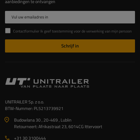
aanbiedingen te ontvangen
Vul uw emailadres in
Contactformulier Ik geef toestemming voor de verwerking van mijn persoonlijke gegevens in het contactformulier in overeenstemming met de Verordening van het Europees Parlement en de Raad (EU)
Schrijf in
UNITRAILER Sp. z o.o.
BTW-Nummer: PL5213739921
Budowlana 30 , 20-469 , Lublin
Retourneert: Afrikastraat 23, 6014CG Ittervoort
+31 30 3100444