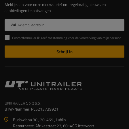
Meld je aan voor onze nieuwsbrief om regelmatig nieuws en
aanbiedingen te ontvangen
Vul uw emailadres in
Contactformulier Ik geef toestemming voor de verwerking van mijn persoonlijke gegevens in het contactformulier in overeenstemming met de Verordening van het Europees Parlement en de Raad (EU)
Schrijf in
UNITRAILER Sp. z o.o.
BTW-Nummer: PL5213739921
Budowlana 30 , 20-469 , Lublin
Retourneert: Afrikastraat 23, 6014CG Ittervoort