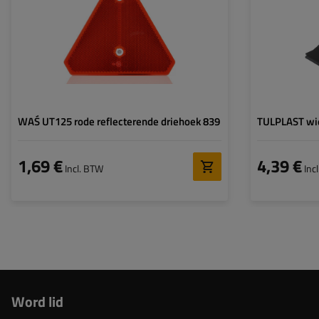
Gatdiameter:
5 mm
Dikte:
6,3 mm
Goedkeuring:
ECE, SAE/DOT
WAŚ UT125 rode reflecterende driehoek 839
TULPLAST wi
1,69 €
4,39 €
Incl. BTW
Inc
Word lid