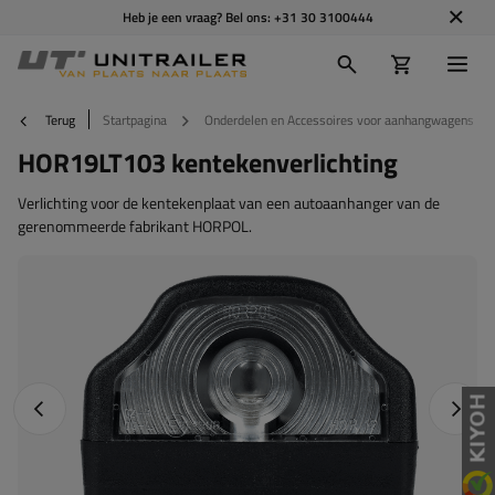
Heb je een vraag? Bel ons:
+31 30 3100444
Terug
Startpagina
Onderdelen en Accessoires voor aanhangwagens
HOR19LT103 kentekenverlichting
Verlichting voor de kentekenplaat van een autoaanhanger van de
gerenommeerde fabrikant HORPOL.
Vorige foto
Napraw