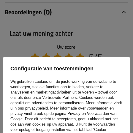
(0)
Beoordelingen
Laat uw mening achter
Uw score:
5/5
Configuratie van toestemmingen
De inhoud van uw beoordeling
Wij gebruiken cookies om de juiste werking van de website te
waarborgen, sociale functies aan te bieden, verkeer te
analyseren en marketingactiviteiten uit te voeren – zowel door
ons als door onze Vertrouwde Partners. Cookies worden ook
gebruikt om advertenties te personaliseren. Meer informatie vindt
u in ons
privacybeleid
. Meer informatie over voorwaarden en
Voeg je eigen productfoto toe:
privacy vindt u ook op de pagina
Privacy en Voorwaarden van
Google
. Door dit bericht te accepteren, gaat u akkoord met het
opslaan van cookies op uw apparaat. U kunt de voorwaarden
voor opslag of toegang instellen via het tabblad "Cookie-