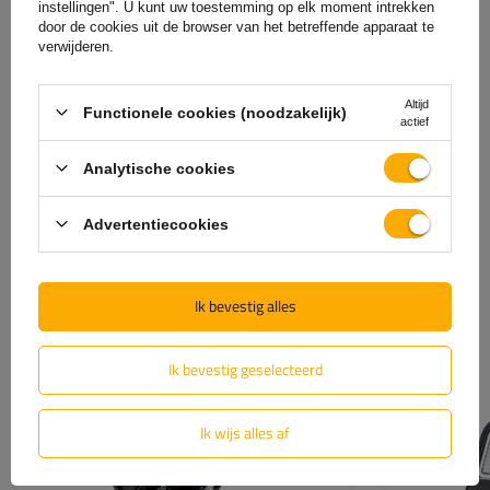
instellingen". U kunt uw toestemming op elk moment intrekken
door de cookies uit de browser van het betreffende apparaat te
Uw naam
verwijderen.
Uw email
Altijd
Functionele cookies (noodzakelijk)
actief
Feedback verzenden
Analytische cookies
Advertentiecookies
Ook aantrekkelijk
Ik bevestig alles
Ik bevestig geselecteerd
Model:
DPT20
Ik wijs alles af