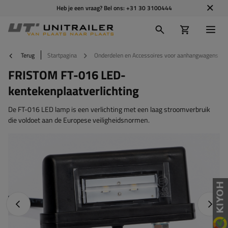
Heb je een vraag? Bel ons:
+31 30 3100444
Terug
Startpagina
Onderdelen en Accessoires voor aanhangwagens
FRISTOM FT-016 LED-
kentekenplaatverlichting
De FT-016 LED lamp is een verlichting met een laag stroomverbruik
die voldoet aan de Europese veiligheidsnormen.
Vorige foto
Napraw