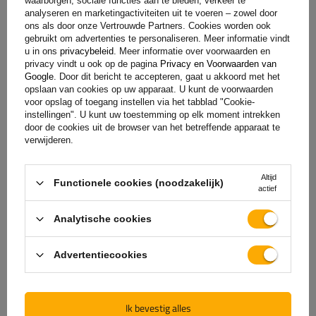
waarborgen, sociale functies aan te bieden, verkeer te
analyseren en marketingactiviteiten uit te voeren – zowel door
ons als door onze Vertrouwde Partners. Cookies worden ook
gebruikt om advertenties te personaliseren. Meer informatie vindt
+31 30 3100444
unitrailer@utrailer.nl
u in ons
privacybeleid
. Meer informatie over voorwaarden en
privacy vindt u ook op de pagina
Privacy en Voorwaarden van
Google
. Door dit bericht te accepteren, gaat u akkoord met het
opslaan van cookies op uw apparaat. U kunt de voorwaarden
voor opslag of toegang instellen via het tabblad "Cookie-
instellingen". U kunt uw toestemming op elk moment intrekken
Specificaties
door de cookies uit de browser van het betreffende apparaat te
verwijderen.
Levering
Altijd
Functionele cookies (noodzakelijk)
actief
Stel uw vraag
Analytische cookies
(0)
Beoordelingen
Advertentiecookies
Laat uw mening achter
Ik bevestig alles