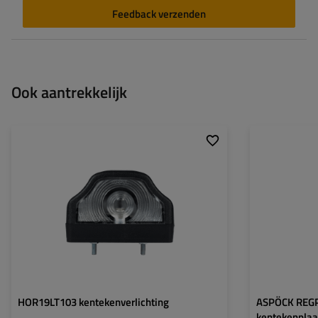
Feedback verzenden
Ook aantrekkelijk
Lichtbron:
Spanning:
Lampfuncties:
HOR19LT103 kentekenverlichting
ASPÖCK REGP
kentekenplaat