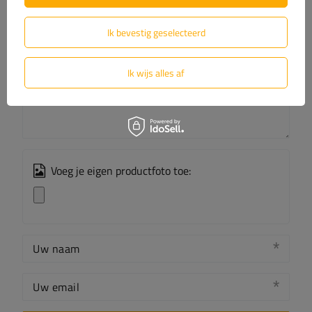
Uw score:
5/5
Ik bevestig geselecteerd
Ik wijs alles af
De inhoud van uw beoordeling
Voeg je eigen productfoto toe:
Uw naam
Uw email