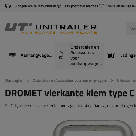
30 dagen om te retourneren
99% positieve reacties
Snelle en veilige le
Onderdelen en
Accessoires
Aanhangwagens
Ladingz
voor
aanhangwagens
Startpagina
Onderdelen en Accessoires voor aanhangwagens
U-bouten en
DROMET vierkante klem type C
De C-type klem is de perfecte montageoplossing. Dankzij de afmetingen 