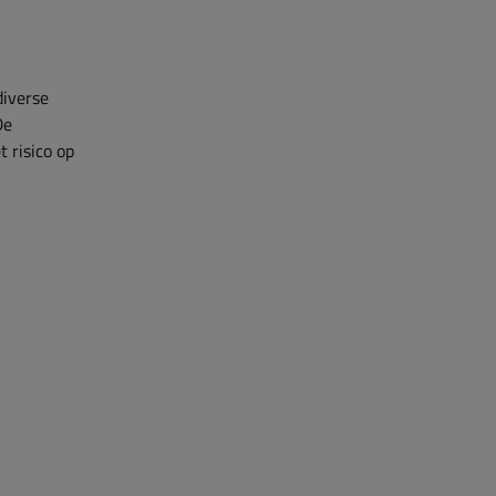
diverse
De
 risico op