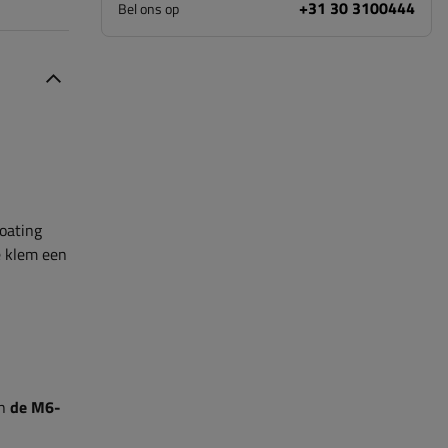
+31 30 3100444
Bel ons op
oating
e klem een
en
de M6-