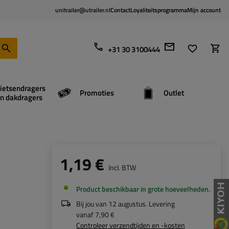
unitrailer@utrailer.nl
Contact
Loyaliteitsprogramma
Mijn account
+31 30 3100444
ietsendragers
Promoties
Outlet
n dakdragers
1,19 €
Incl. BTW
Product beschikbaar in grote hoeveelheden
Bij jou van
12 augustus
. Levering
vanaf
7,90 €
Controleer verzendtijden en -kosten