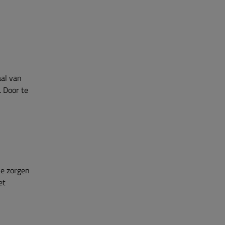
aal van
. Door te
je zorgen
et