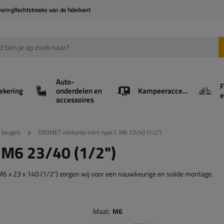
vering
Rechtstreeks van de fabrikant
Auto-
F
ekering
onderdelen en
Kampeeraccessoires
e
accessoires
 beugels
DROMET vierkante klem type C M6 23/40 (1/2")
 M6 23/40 (1/2")
M6 x 23 x 140 (1/2") zorgen wij voor een nauwkeurige en solide montage.
Maat
M6