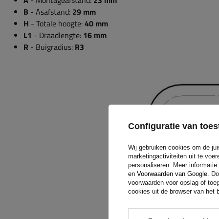
A
- Montageafstand:
23 mm
B
- Asafstand:
29 mm
H
- Totale hoogte:
40 mm
L1
- Draadlengte:
16 mm
R
- Buigradius:
R3
Configuratie van to
Wij gebruiken cookies om de jui
marketingactiviteiten uit te vo
personaliseren. Meer informatie
en Voorwaarden van Google
. Do
voorwaarden voor opslag of toeg
cookies uit de browser van het b