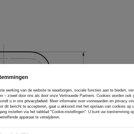
estemmingen
ste werking van de website te waarborgen, sociale functies aan te bieden, ve
eren – zowel door ons als door onze Vertrouwde Partners. Cookies worden ook 
 vindt u in ons
privacybeleid
. Meer informatie over voorwaarden en privacy vi
or dit bericht te accepteren, gaat u akkoord met het opslaan van cookies op 
ang instellen via het tabblad "Cookie-instellingen". U kunt uw toestemming 
etreffende apparaat te verwijderen.