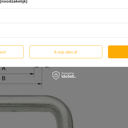
(noodzakelijk)
eerd
Ik wijs alles af