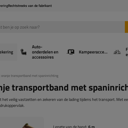
vering
Rechtstreeks van de fabrikant
Auto-
F
ekering
onderdelen en
Kampeeraccessoires
e
accessoires
anje transportband met spaninrichting
 transportband met spaninrich
het veilig vastzetten en zekeren van de lading tijdens het transport. Met e
drukoppervlak.
Lengte van de band
6 m