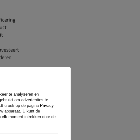
ficering
duct
it
nvesteert
ederen
ialen
.
at zorgt
rkeer te analyseren en
bel
,
gebruikt om advertenties te
raveerd op
ndt u ook op de pagina
Privacy
uw apparaat. U kunt de
op elk moment intrekken door de