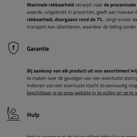
Maximale rekbaarheid
verwijst naar
de procentuele
waarde, uitgedrukt in procenten, geeft aan hoeveel 
rekbaarheid, doorgaans rond de 7%
, zorgt ervoor d
transport kan absorberen, waardoor de lading verde
Garantie
Bij aankoop van elk product uit ons assortiment krij
te maken over de gevolgen van een eventuele storin
indienen van een eventuele klacht zo eenvoudig moge
beschikbaar is op onze website in te vullen en op te 
Hulp
Heb je vragen over de keuze of het gebruik van onze