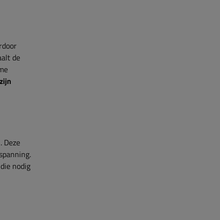
rdoor
aalt de
ame
zijn
. Deze
nspanning.
die nodig