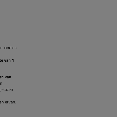
panband en
te van 1
ten van
en
gekozen
en ervan.