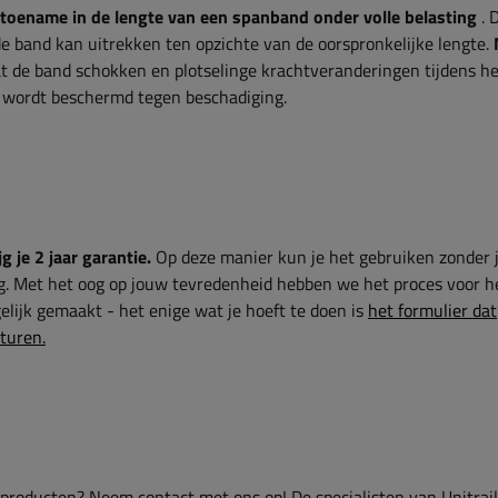
 toename in de lengte van een spanband onder volle belasting
. 
de band kan uitrekken ten opzichte van de oorspronkelijke lengte.
at de band schokken en plotselinge krachtveranderingen tijdens h
r wordt beschermd tegen beschadiging.
g je 2 jaar garantie.
Op deze manier kun je het gebruiken zonder 
g. Met het oog op jouw tevredenheid hebben we het proces voor h
lijk gemaakt - het enige wat je hoeft te doen is
het formulier dat
sturen.
 producten? Neem contact met ons op! De specialisten van Unitrai