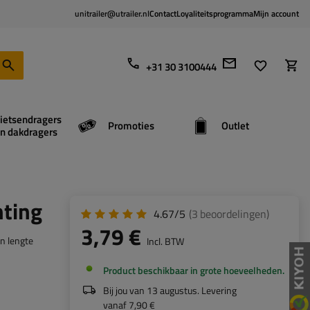
unitrailer@utrailer.nl
Contact
Loyaliteitsprogramma
Mijn account
+31 30 3100444
ietsendragers
Promoties
Outlet
n dakdragers
ting
4.67/5
(3
beoordelingen
)
3,79 €
en lengte
Incl. BTW
Product beschikbaar in grote hoeveelheden
Bij jou van
13 augustus
. Levering
vanaf
7,90 €