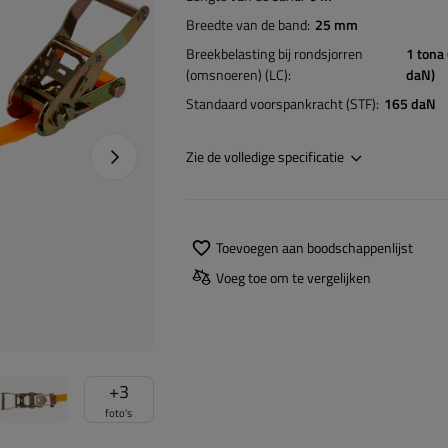
Breedte van de band
25 mm
Breekbelasting bij rondsjorren
1 tona
(omsnoeren) (LC)
daN)
Standaard voorspankracht (STF)
165 daN
Naprawa produktu
Zie de volledige specificatie
Toevoegen aan boodschappenlijst
Voeg toe om te vergelijken
+
3
foto's