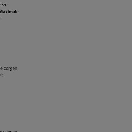
Deze
Maximale
et
je zorgen
et
ler geven