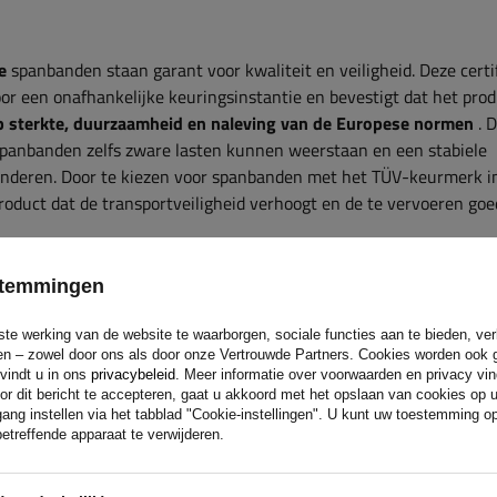
e
spanbanden staan ​​garant voor kwaliteit en veiligheid. Deze certi
or een onafhankelijke keuringsinstantie en bevestigt dat het pro
p sterkte, duurzaamheid en naleving van de Europese normen
. D
panbanden zelfs zware lasten kunnen weerstaan ​​en een stabiele
anderen. Door te kiezen voor spanbanden met het TÜV-keurmerk i
roduct dat de transportveiligheid verhoogt en de te vervoeren go
estemmingen
n banden, die
zijn vervaardigd van duurzame, rekbestendige mater
anisme – zijn gemaakt van duurzaam, corrosiebestendig staal, w
ste werking van de website te waarborgen, sociale functies aan te bieden, ve
e weersomstandigheden. Elke
band is voorzien van een duidelijk la
eren – zowel door ons als door onze Vertrouwde Partners. Cookies worden ook 
 Engels. Voor gemak en veiligheid is de maximale werklast ook geg
 vindt u in ons
privacybeleid
. Meer informatie over voorwaarden en privacy vi
nel kunt controleren, zelfs als het label beschadigd is.
or dit bericht te accepteren, gaat u akkoord met het opslaan van cookies op 
ang instellen via het tabblad "Cookie-instellingen". U kunt uw toestemming 
etreffende apparaat te verwijderen.
C)