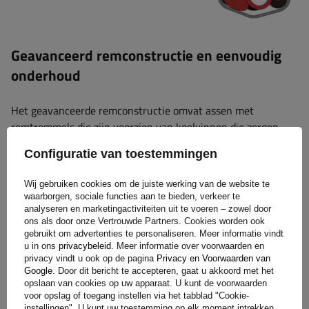
Geavanceerd remconstructie en eenvoudig
onderhoud
Het geavanceerde remconstructie omvat assen met
remtrommels die zijn voorzien van koelvinnen die zorgen
voor een betere warmteafvoer, wat de prestaties van het
Configuratie van toestemmingen
remsysteem toeneemt. Bovendien zijn de assen en
remmechanismen vastgeschroefd, waardoor het volledige
Wij gebruiken cookies om de juiste werking van de website te
remmechanisme eenvoudig kan worden verwijderd wanneer
waarborgen, sociale functies aan te bieden, verkeer te
de bouten worden losgedraaid, wat het onderhoud
analyseren en marketingactiviteiten uit te voeren – zowel door
ons als door onze Vertrouwde Partners. Cookies worden ook
aanzienlijk vereenvoudigt. Dankzij de speciale vergrendeling
gebruikt om advertenties te personaliseren. Meer informatie vindt
kan de uitgangspositie van de remkabel ook worden
u in ons
privacybeleid
. Meer informatie over voorwaarden en
aangepast aan de individuele behoeften van de gebruiker,
privacy vindt u ook op de pagina
Privacy en Voorwaarden van
Google
. Door dit bericht te accepteren, gaat u akkoord met het
waardoor de functionaliteit van het systeem toeneemt.
opslaan van cookies op uw apparaat. U kunt de voorwaarden
voor opslag of toegang instellen via het tabblad "Cookie-
instellingen". U kunt uw toestemming op elk moment intrekken