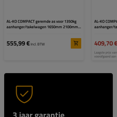
AL-KO COMPACT geremde as voor 1350kg
AL-KO COMPA
aanhanger/takelwagen 1650mm 2100mm
aanhanger/
5x112
4x100
555,99 €
409,70 
Incl. BTW
Laagste prijs van
voorafgaand aan 
3 jaar garantie