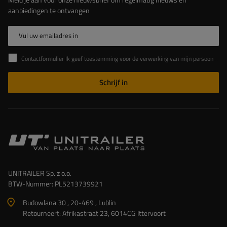
aanbiedingen te ontvangen
Vul uw emailadres in
Contactformulier Ik geef toestemming voor de verwerking van mijn persoonlijke gegevens in het contactformulier in overeenstemming met de Verordening van het Europees Parlement en de Raad (EU)
Schrijf in
UNITRAILER Sp. z o.o.
BTW-Nummer: PL5213739921
Budowlana 30 , 20-469 , Lublin
Retourneert: Afrikastraat 23, 6014CG Ittervoort