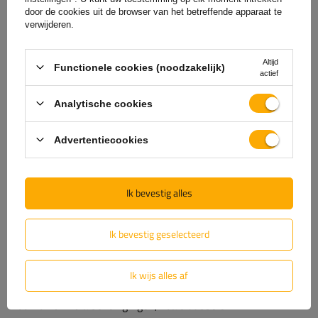
door de cookies uit de browser van het betreffende apparaat te
verwijderen.
Altijd
Functionele cookies (noodzakelijk)
actief
Analytische cookies
Advertentiecookies
Onderhoudsvrije lagers en eenvoudige
Ik bevestig alles
montage
Ik bevestig geselecteerd
De assen zijn voorzien van dubbele hoekcontactkogellagers
(compactlagers), die een levensduur van 250.000 km hebben.
Ze worden levenslang gesmeerd met een speciaal
Ik wijs alles af
waterverdringend vet dat het binnendringen van vet
voorkomt. Extra beveiligingen, zoals dubbele